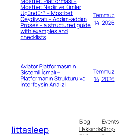
Mostbet Platforması –
Mostbet Nədir və Kimlər
Üçündür? – Mostbet
Temmuz
Qeydiyyatı – Addım-addım
14, 2026
Proses – a structured guide
with examples and
checklists
Aviator Platformasının
Temmuz
Sistemli İcmalı –
Platformanın Strukturu və
14, 2026
İnterfeysin Analizi
Blog
Events
littasleep
Hakkında
Shop