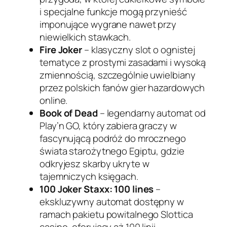
i specjalne funkcje mogą przynieść
imponujące wygrane nawet przy
niewielkich stawkach.
Fire Joker
– klasyczny slot o ognistej
tematyce z prostymi zasadami i wysoką
zmiennością, szczególnie uwielbiany
przez polskich fanów gier hazardowych
online.
Book of Dead
– legendarny automat od
Play’n GO, który zabiera graczy w
fascynującą podróż do mrocznego
świata starożytnego Egiptu, gdzie
odkryjesz skarby ukryte w
tajemniczych księgach.
100 Joker Staxx: 100 lines
–
ekskluzywny automat dostępny w
ramach pakietu powitalnego Slottica