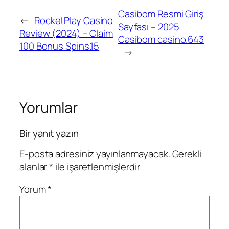
Casibom Resmi Giriş
←
RocketPlay Casino
Sayfası – ​2025
Review (2024) – Claim
Casibom casino.643
100 Bonus Spins.15
→
Yorumlar
Bir yanıt yazın
E-posta adresiniz yayınlanmayacak.
Gerekli
alanlar
*
ile işaretlenmişlerdir
Yorum
*