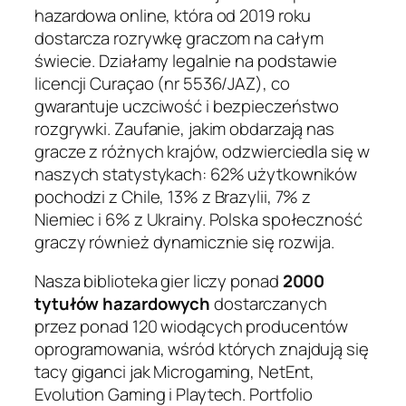
hazardowa online, która od 2019 roku
dostarcza rozrywkę graczom na całym
świecie. Działamy legalnie na podstawie
licencji Curaçao (nr 5536/JAZ), co
gwarantuje uczciwość i bezpieczeństwo
rozgrywki. Zaufanie, jakim obdarzają nas
gracze z różnych krajów, odzwierciedla się w
naszych statystykach: 62% użytkowników
pochodzi z Chile, 13% z Brazylii, 7% z
Niemiec i 6% z Ukrainy. Polska społeczność
graczy również dynamicznie się rozwija.
Nasza biblioteka gier liczy ponad
2000
tytułów hazardowych
dostarczanych
przez ponad 120 wiodących producentów
oprogramowania, wśród których znajdują się
tacy giganci jak Microgaming, NetEnt,
Evolution Gaming i Playtech. Portfolio