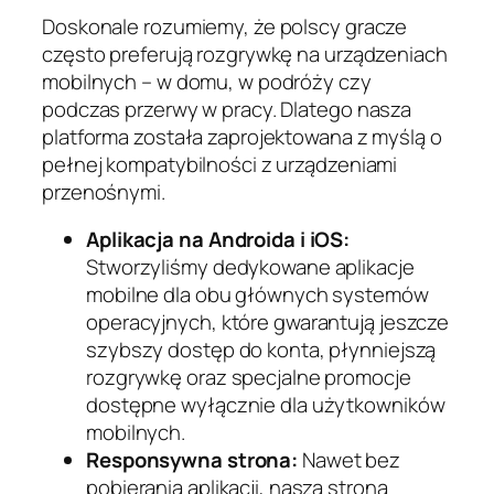
Doskonale rozumiemy, że polscy gracze
często preferują rozgrywkę na urządzeniach
mobilnych – w domu, w podróży czy
podczas przerwy w pracy. Dlatego nasza
platforma została zaprojektowana z myślą o
pełnej kompatybilności z urządzeniami
przenośnymi.
Aplikacja na Androida i iOS:
Stworzyliśmy dedykowane aplikacje
mobilne dla obu głównych systemów
operacyjnych, które gwarantują jeszcze
szybszy dostęp do konta, płynniejszą
rozgrywkę oraz specjalne promocje
dostępne wyłącznie dla użytkowników
mobilnych.
Responsywna strona:
Nawet bez
pobierania aplikacji, nasza strona