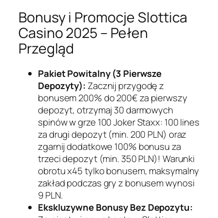
Bonusy i Promocje Slottica
Casino 2025 – Pełen
Przegląd
Pakiet Powitalny (3 Pierwsze
Depozyty):
Zacznij przygodę z
bonusem 200% do 200€ za pierwszy
depozyt, otrzymaj 30 darmowych
spinów w grze 100 Joker Staxx: 100 lines
za drugi depozyt (min. 200 PLN) oraz
zgarnij dodatkowe 100% bonusu za
trzeci depozyt (min. 350 PLN)! Warunki
obrotu x45 tylko bonusem, maksymalny
zakład podczas gry z bonusem wynosi
9 PLN.
Ekskluzywne Bonusy Bez Depozytu: