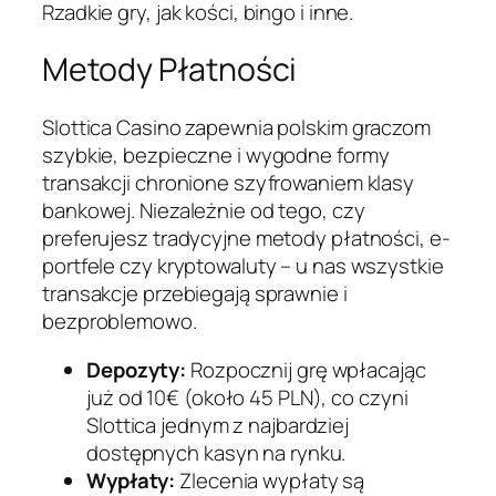
Rzadkie gry, jak kości, bingo i inne.
Metody Płatności
Slottica Casino zapewnia polskim graczom
szybkie, bezpieczne i wygodne formy
transakcji chronione szyfrowaniem klasy
bankowej. Niezależnie od tego, czy
preferujesz tradycyjne metody płatności, e-
portfele czy kryptowaluty – u nas wszystkie
transakcje przebiegają sprawnie i
bezproblemowo.
Depozyty:
Rozpocznij grę wpłacając
już od 10€ (około 45 PLN), co czyni
Slottica jednym z najbardziej
dostępnych kasyn na rynku.
Wypłaty:
Zlecenia wypłaty są