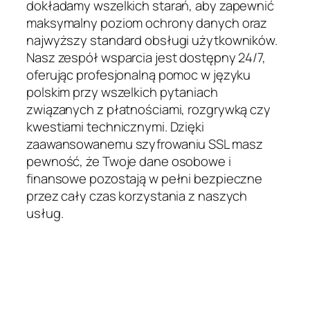
dokładamy wszelkich starań, aby zapewnić
maksymalny poziom ochrony danych oraz
najwyższy standard obsługi użytkowników.
Nasz zespół wsparcia jest dostępny 24/7,
oferując profesjonalną pomoc w języku
polskim przy wszelkich pytaniach
związanych z płatnościami, rozgrywką czy
kwestiami technicznymi. Dzięki
zaawansowanemu szyfrowaniu SSL masz
pewność, że Twoje dane osobowe i
finansowe pozostają w pełni bezpieczne
przez cały czas korzystania z naszych
usług.