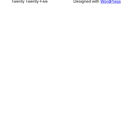
Twenty Twenty-Five
Designed with
WordPress