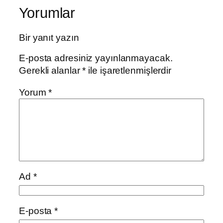
Yorumlar
Bir yanıt yazın
E-posta adresiniz yayınlanmayacak.
Gerekli alanlar
*
ile işaretlenmişlerdir
Yorum
*
Ad
*
E-posta
*