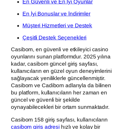
En Güvenli ve En İyi Oyunlar
En İyi Bonuslar ve İndirimler
Müşteri Hizmetleri ve Destek
Çeşitli Destek Seçenekleri
Casibom, en güvenli ve etkileyici casino
oyunlarını sunan platformdur. 2025 yılına
kadar, casibom güncel giriş sayfası,
kullanıcıların en güzel oyun deneyimlerini
sağlayacak yeniliklerle güncellenmiştir.
Casibom ve Cadibom adlarıyla da bilinen
bu platform, kullanıcıların her zaman en
güncel ve güvenli bir şekilde
oynayabilecekleri bir ortam sunmaktadır.
Casibom 158 giriş sayfası, kullanıcıların
casibom giriş adresi
hızlı ve kolay bir