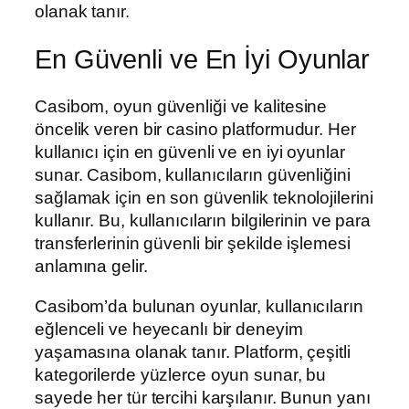
olanak tanır.
En Güvenli ve En İyi Oyunlar
Casibom, oyun güvenliği ve kalitesine
öncelik veren bir casino platformudur. Her
kullanıcı için en güvenli ve en iyi oyunlar
sunar. Casibom, kullanıcıların güvenliğini
sağlamak için en son güvenlik teknolojilerini
kullanır. Bu, kullanıcıların bilgilerinin ve para
transferlerinin güvenli bir şekilde işlemesi
anlamına gelir.
Casibom’da bulunan oyunlar, kullanıcıların
eğlenceli ve heyecanlı bir deneyim
yaşamasına olanak tanır. Platform, çeşitli
kategorilerde yüzlerce oyun sunar, bu
sayede her tür tercihi karşılanır. Bunun yanı