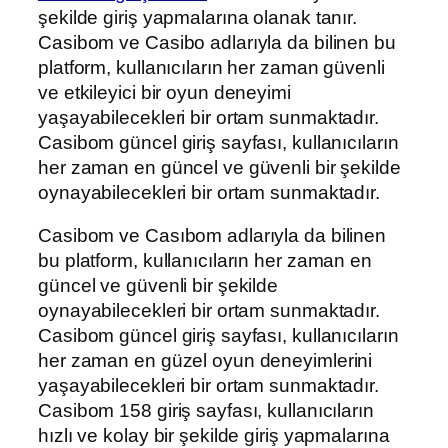
şekilde giriş yapmalarına olanak tanır.
Casibom ve Casibo adlarıyla da bilinen bu
platform, kullanıcıların her zaman güvenli
ve etkileyici bir oyun deneyimi
yaşayabilecekleri bir ortam sunmaktadır.
Casibom güncel giriş sayfası, kullanıcıların
her zaman en güncel ve güvenli bir şekilde
oynayabilecekleri bir ortam sunmaktadır.
Casibom ve Casıbom adlarıyla da bilinen
bu platform, kullanıcıların her zaman en
güncel ve güvenli bir şekilde
oynayabilecekleri bir ortam sunmaktadır.
Casibom güncel giriş sayfası, kullanıcıların
her zaman en güzel oyun deneyimlerini
yaşayabilecekleri bir ortam sunmaktadır.
Casibom 158 giriş sayfası, kullanıcıların
hızlı ve kolay bir şekilde giriş yapmalarına