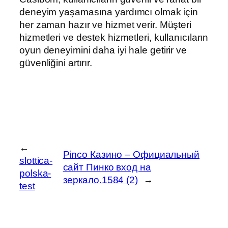
deneyim yaşamasına yardımcı olmak için
her zaman hazır ve hizmet verir. Müşteri
hizmetleri ve destek hizmetleri, kullanıcıların
oyun deneyimini daha iyi hale getirir ve
güvenliğini artırır.
←
Pinco Казино – Официальный
slottica-
сайт Пинко вход на
polska-
зеркало.1584 (2)
→
test