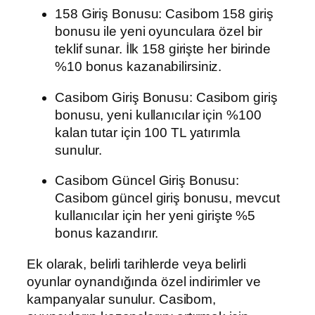
158 Giriş Bonusu: Casibom 158 giriş
bonusu ile yeni oyunculara özel bir
teklif sunar. İlk 158 girişte her birinde
%10 bonus kazanabilirsiniz.
Casibom Giriş Bonusu: Casibom giriş
bonusu, yeni kullanıcılar için %100
kalan tutar için 100 TL yatırımla
sunulur.
Casibom Güncel Giriş Bonusu:
Casibom güncel giriş bonusu, mevcut
kullanıcılar için her yeni girişte %5
bonus kazandırır.
Ek olarak, belirli tarihlerde veya belirli
oyunlar oynandığında özel indirimler ve
kampanyalar sunulur. Casibom,