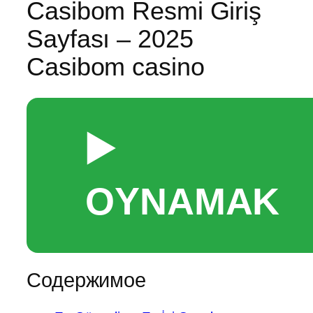
Casibom Resmi Giriş
Sayfası – ​2025
Casibom casino
▶️
OYNAMAK
Содержимое