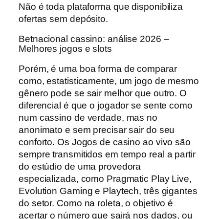
Não é toda plataforma que disponibiliza
ofertas sem depósito.
Betnacional cassino: análise 2026 –
Melhores jogos e slots
Porém, é uma boa forma de comparar
como, estatisticamente, um jogo de mesmo
gênero pode se sair melhor que outro. O
diferencial é que o jogador se sente como
num cassino de verdade, mas no
anonimato e sem precisar sair do seu
conforto. Os Jogos de casino ao vivo são
sempre transmitidos em tempo real a partir
do estúdio de uma provedora
especializada, como Pragmatic Play Live,
Evolution Gaming e Playtech, três gigantes
do setor. Como na roleta, o objetivo é
acertar o número que sairá nos dados, ou