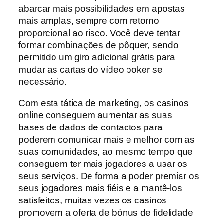
abarcar mais possibilidades em apostas
mais amplas, sempre com retorno
proporcional ao risco. Você deve tentar
formar combinações de pôquer, sendo
permitido um giro adicional grátis para
mudar as cartas do vídeo poker se
necessário.
Com esta tática de marketing, os casinos
online conseguem aumentar as suas
bases de dados de contactos para
poderem comunicar mais e melhor com as
suas comunidades, ao mesmo tempo que
conseguem ter mais jogadores a usar os
seus serviços. De forma a poder premiar os
seus jogadores mais fiéis e a mantê-los
satisfeitos, muitas vezes os casinos
promovem a oferta de bónus de fidelidade