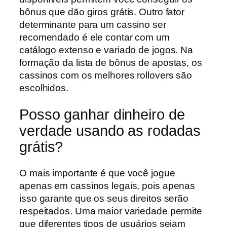
bônus que dão giros grátis. Outro fator
determinante para um cassino ser
recomendado é ele contar com um
catálogo extenso e variado de jogos. Na
formação da lista de bônus de apostas, os
cassinos com os melhores rollovers são
escolhidos.
Posso ganhar dinheiro de
verdade usando as rodadas
grátis?
O mais importante é que você jogue
apenas em cassinos legais, pois apenas
isso garante que os seus direitos serão
respeitados. Uma maior variedade permite
que diferentes tipos de usuários sejam