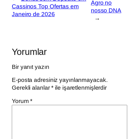
Agro no
Cassinos Top Ofertas em
nosso DNA
Janeiro de 2026
→
Yorumlar
Bir yanıt yazın
E-posta adresiniz yayınlanmayacak.
Gerekli alanlar
*
ile işaretlenmişlerdir
Yorum
*