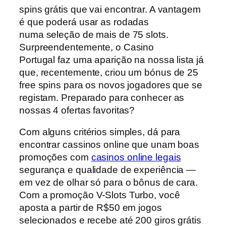
spins grátis que vai encontrar. A vantagem
é que poderá usar as rodadas
numa seleção de mais de 75 slots.
Surpreendentemente, o Casino
Portugal faz uma aparição na nossa lista já
que, recentemente, criou um bónus de 25
free spins para os novos jogadores que se
registam. Preparado para conhecer as
nossas 4 ofertas favoritas?
Com alguns critérios simples, dá para
encontrar cassinos online que unam boas
promoções com
casinos online legais
segurança e qualidade de experiência —
em vez de olhar só para o bônus de cara.
Com a promoção V-Slots Turbo, você
aposta a partir de R$50 em jogos
selecionados e recebe até 200 giros grátis