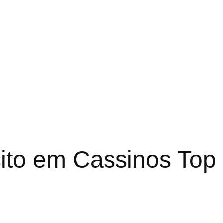
to em Cassinos Top 