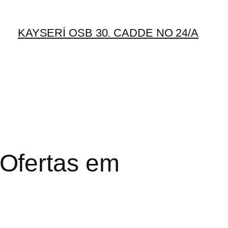
KAYSERİ OSB 30. CADDE NO 24/A
Ofertas em