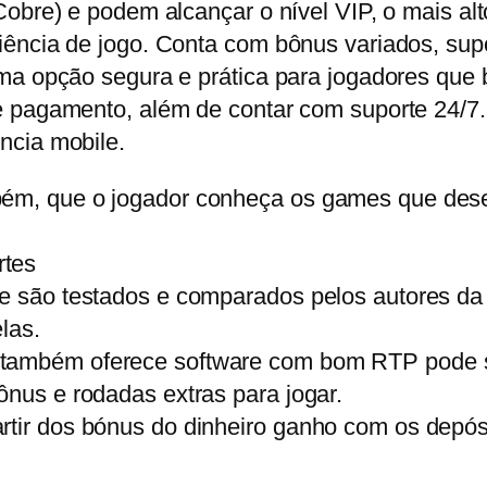
Cobre) e podem alcançar o nível VIP, o mais a
iência de jogo. Conta com bônus variados, sup
ma opção segura e prática para jogadores que 
e pagamento, além de contar com suporte 24/7
ncia mobile.
bém, que o jogador conheça os games que dese
rtes
ne são testados e comparados pelos autores da
las.
também oferece software com bom RTP pode se
ônus e rodadas extras para jogar.
rtir dos bónus do dinheiro ganho com os depós