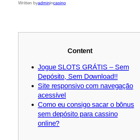
Written by
admin
in
casino
Content
Jogue SLOTS GRÁTIS – Sem
Depósito, Sem Download!!
Site responsivo com navegação
acessível
Como eu consigo sacar o bônus
sem depósito para cassino
online?