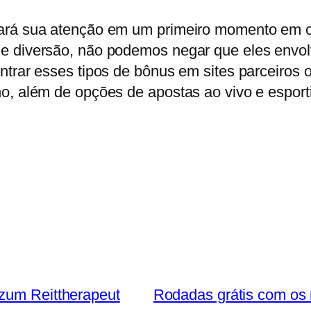
mará sua atenção em um primeiro momento em 
e diversão, não podemos negar que eles envo
ntrar esses tipos de bônus em sites parceiros 
o, além de opções de apostas ao vivo e esport
zum Reittherapeut
Rodadas grátis com os