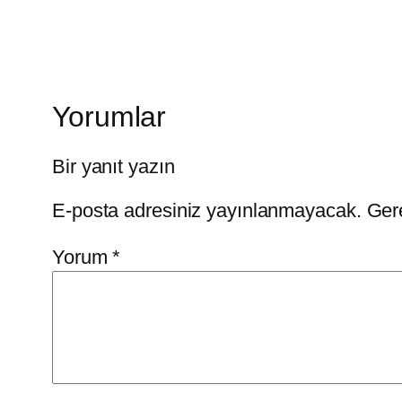
Yorumlar
Bir yanıt yazın
E-posta adresiniz yayınlanmayacak.
Gere
Yorum
*