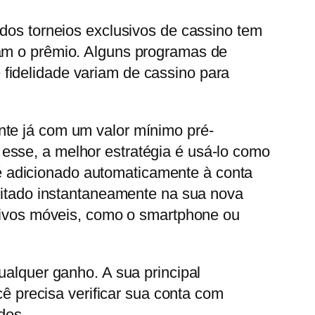
 dos torneios exclusivos de cassino tem
ham o prêmio. Alguns programas de
fidelidade variam de cassino para
nte já com um valor mínimo pré-
esse, a melhor estratégia é usá-lo como
 adicionado automaticamente à conta
editado instantaneamente na sua nova
itivos móveis, como o smartphone ou
ualquer ganho. A sua principal
cê precisa verificar sua conta com
dos.