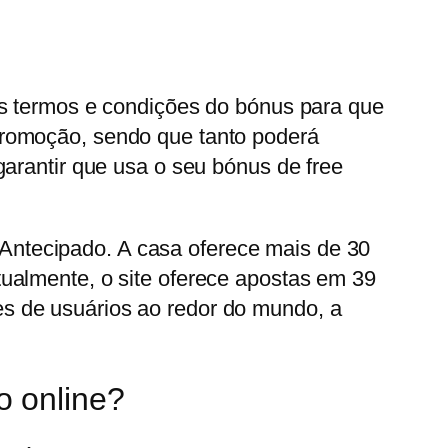
os termos e condições do bónus para que
promoção, sendo que tanto poderá
garantir que usa o seu bónus de free
ntecipado. A casa oferece mais de 30
ualmente, o site oferece apostas em 39
s de usuários ao redor do mundo, a
o online?