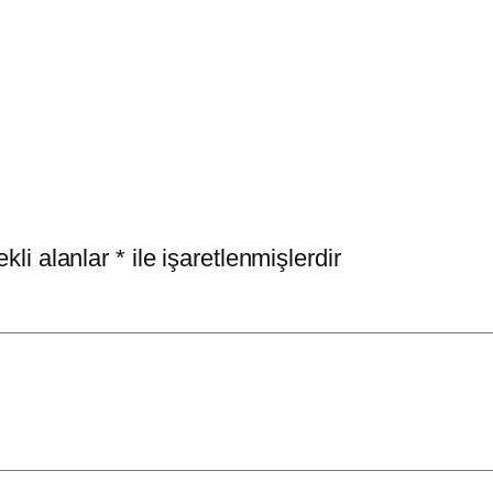
kli alanlar
*
ile işaretlenmişlerdir