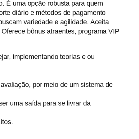
lto. É uma opção robusta para quem
orte diário e métodos de pagamento
buscam variedade e agilidade. Aceita
. Oferece bônus atraentes, programa VIP
jar, implementando teorias e ou
 avaliação, por meio de um sistema de
r uma saída para se livrar da
itos.