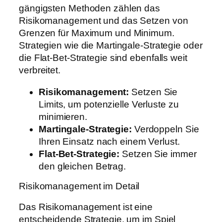
gängigsten Methoden zählen das
Risikomanagement und das Setzen von
Grenzen für Maximum und Minimum.
Strategien wie die Martingale-Strategie oder
die Flat-Bet-Strategie sind ebenfalls weit
verbreitet.
Risikomanagement:
Setzen Sie
Limits, um potenzielle Verluste zu
minimieren.
Martingale-Strategie:
Verdoppeln Sie
Ihren Einsatz nach einem Verlust.
Flat-Bet-Strategie:
Setzen Sie immer
den gleichen Betrag.
Risikomanagement im Detail
Das Risikomanagement ist eine
entscheidende Strategie, um im Spiel