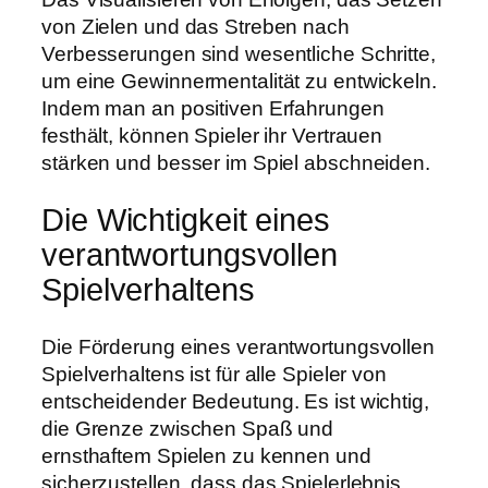
von Zielen und das Streben nach
Verbesserungen sind wesentliche Schritte,
um eine Gewinnermentalität zu entwickeln.
Indem man an positiven Erfahrungen
festhält, können Spieler ihr Vertrauen
stärken und besser im Spiel abschneiden.
Die Wichtigkeit eines
verantwortungsvollen
Spielverhaltens
Die Förderung eines verantwortungsvollen
Spielverhaltens ist für alle Spieler von
entscheidender Bedeutung. Es ist wichtig,
die Grenze zwischen Spaß und
ernsthaftem Spielen zu kennen und
sicherzustellen, dass das Spielerlebnis