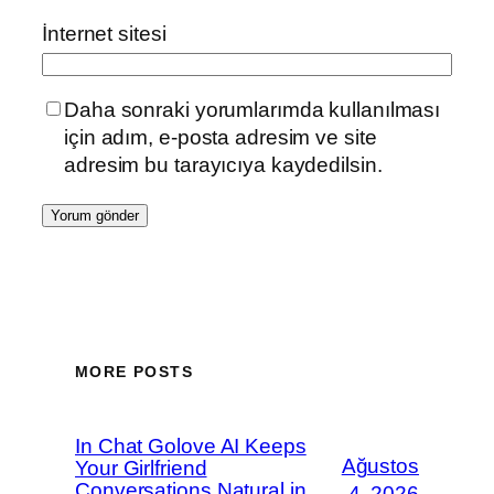
İnternet sitesi
Daha sonraki yorumlarımda kullanılması
için adım, e-posta adresim ve site
adresim bu tarayıcıya kaydedilsin.
MORE POSTS
In Chat Golove AI Keeps
Ağustos
Your Girlfriend
Conversations Natural in
4, 2026