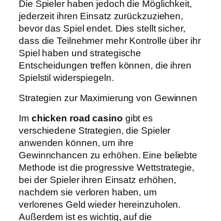
Die Spieler haben jedoch die Möglichkeit,
jederzeit ihren Einsatz zurückzuziehen,
bevor das Spiel endet. Dies stellt sicher,
dass die Teilnehmer mehr Kontrolle über ihr
Spiel haben und strategische
Entscheidungen treffen können, die ihren
Spielstil widerspiegeln.
Strategien zur Maximierung von Gewinnen
Im
chicken road casino
gibt es
verschiedene Strategien, die Spieler
anwenden können, um ihre
Gewinnchancen zu erhöhen. Eine beliebte
Methode ist die progressive Wettstrategie,
bei der Spieler ihren Einsatz erhöhen,
nachdem sie verloren haben, um
verlorenes Geld wieder hereinzuholen.
Außerdem ist es wichtig, auf die