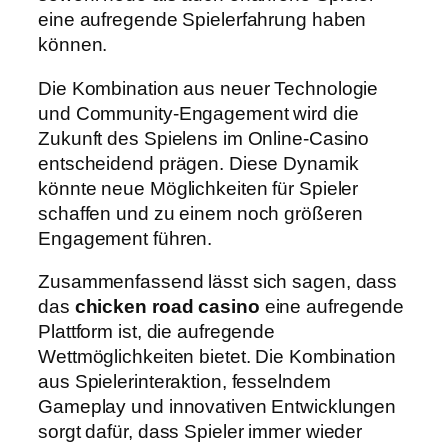
eine aufregende Spielerfahrung haben
können.
Die Kombination aus neuer Technologie
und Community-Engagement wird die
Zukunft des Spielens im Online-Casino
entscheidend prägen. Diese Dynamik
könnte neue Möglichkeiten für Spieler
schaffen und zu einem noch größeren
Engagement führen.
Zusammenfassend lässt sich sagen, dass
das
chicken road casino
eine aufregende
Plattform ist, die aufregende
Wettmöglichkeiten bietet. Die Kombination
aus Spielerinteraktion, fesselndem
Gameplay und innovativen Entwicklungen
sorgt dafür, dass Spieler immer wieder