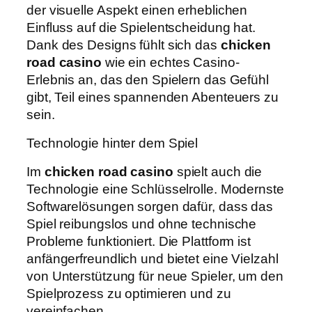
der visuelle Aspekt einen erheblichen
Einfluss auf die Spielentscheidung hat.
Dank des Designs fühlt sich das
chicken
road casino
wie ein echtes Casino-
Erlebnis an, das den Spielern das Gefühl
gibt, Teil eines spannenden Abenteuers zu
sein.
Technologie hinter dem Spiel
Im
chicken road casino
spielt auch die
Technologie eine Schlüsselrolle. Modernste
Softwarelösungen sorgen dafür, dass das
Spiel reibungslos und ohne technische
Probleme funktioniert. Die Plattform ist
anfängerfreundlich und bietet eine Vielzahl
von Unterstützung für neue Spieler, um den
Spielprozess zu optimieren und zu
vereinfachen.