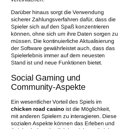
Darüber hinaus sorgt die Verwendung
sicherer Zahlungsverfahren dafür, dass die
Spieler sich auf den Spaß konzentrieren
können, ohne sich um ihre Daten sorgen zu
müssen. Die kontinuierliche Aktualisierung
der Software gewährleistet auch, dass das
Spielerlebnis immer auf dem neuesten
Stand ist und neue Funktionen bietet.
Social Gaming und
Community-Aspekte
Ein wesentlicher Vorteil des Spiels im
chicken road casino
ist die Möglichkeit,
mit anderen Spielern zu interagieren. Diese
sozialen Aspekte können das Erleben und