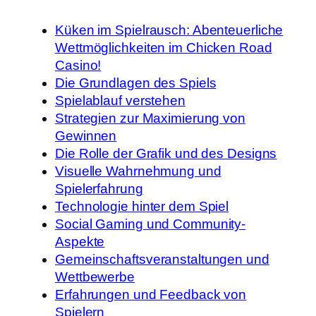
Küken im Spielrausch: Abenteuerliche
Wettmöglichkeiten im Chicken Road
Casino!
Die Grundlagen des Spiels
Spielablauf verstehen
Strategien zur Maximierung von
Gewinnen
Die Rolle der Grafik und des Designs
Visuelle Wahrnehmung und
Spielerfahrung
Technologie hinter dem Spiel
Social Gaming und Community-
Aspekte
Gemeinschaftsveranstaltungen und
Wettbewerbe
Erfahrungen und Feedback von
Spielern