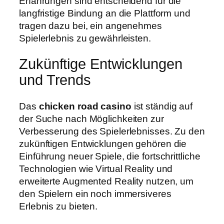
Erfahrungen sind entscheidend für die
langfristige Bindung an die Plattform und
tragen dazu bei, ein angenehmes
Spielerlebnis zu gewährleisten.
Zukünftige Entwicklungen
und Trends
Das
chicken road casino
ist ständig auf
der Suche nach Möglichkeiten zur
Verbesserung des Spielerlebnisses. Zu den
zukünftigen Entwicklungen gehören die
Einführung neuer Spiele, die fortschrittliche
Technologien wie Virtual Reality und
erweiterte Augmented Reality nutzen, um
den Spielern ein noch immersiveres
Erlebnis zu bieten.