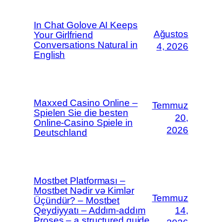
In Chat Golove AI Keeps
Ağustos
Your Girlfriend
Conversations Natural in
4, 2026
English
Maxxed Casino Online –
Temmuz
Spielen Sie die besten
20,
Online-Casino Spiele in
2026
Deutschland
Mostbet Platforması –
Mostbet Nədir və Kimlər
Temmuz
Üçündür? – Mostbet
Qeydiyyatı – Addım-addım
14,
Proses – a structured guide