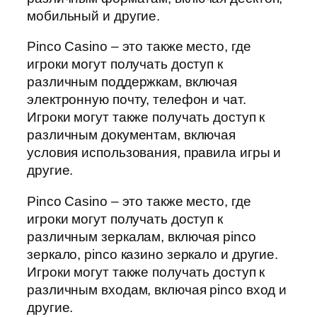
мобильный и другие.
Pinco Casino – это также место, где
игроки могут получать доступ к
различным поддержкам, включая
электронную почту, телефон и чат.
Игроки могут также получать доступ к
различным документам, включая
условия использования, правила игры и
другие.
Pinco Casino – это также место, где
игроки могут получать доступ к
различным зеркалам, включая pinco
зеркало, pinco казино зеркало и другие.
Игроки могут также получать доступ к
различным входам, включая pinco вход и
другие.