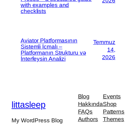
2026
with examples and
checklists
Aviator Platformasının
Temmuz
Sistemli İcmalı –
14,
Platformanın Strukturu və
2026
İnterfeysin Analizi
Blog
Events
littasleep
Hakkında
Shop
FAQs
Patterns
Authors
Themes
My WordPress Blog