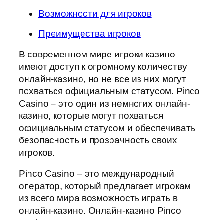
Возможности для игроков
Преимущества игроков
В современном мире игроки казино
имеют доступ к огромному количеству
онлайн-казино, но не все из них могут
похваться официальным статусом. Pinco
Casino – это один из немногих онлайн-
казино, которые могут похваться
официальным статусом и обеспечивать
безопасность и прозрачность своих
игроков.
Pinco Casino – это международный
оператор, который предлагает игрокам
из всего мира возможность играть в
онлайн-казино. Онлайн-казино Pinco