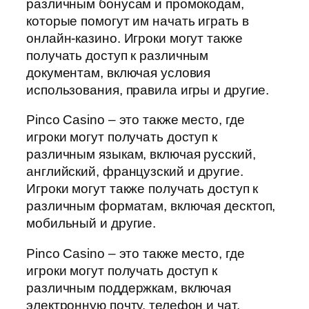
различным бонусам и промокодам,
которые помогут им начать играть в
онлайн-казино. Игроки могут также
получать доступ к различным
документам, включая условия
использования, правила игры и другие.
Pinco Casino – это также место, где
игроки могут получать доступ к
различным языкам, включая русский,
английский, французский и другие.
Игроки могут также получать доступ к
различным форматам, включая десктоп,
мобильный и другие.
Pinco Casino – это также место, где
игроки могут получать доступ к
различным поддержкам, включая
электронную почту, телефон и чат.