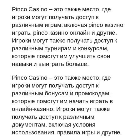
Pinco Casino – это также место, где
игроки могут получать доступ к
различным играм, включая pinco казино
играть, pinco казино онлайн и другие.
Игроки могут также получать доступ к
различным турнирам и конкурсам,
которые помогут им улучшить свои
навыки и выиграть больше.
Pinco Casino – это также место, где
игроки могут получать доступ к
различным бонусам и промокодам,
которые помогут им начать играть в
онлайн-казино. Игроки могут также
получать доступ к различным
документам, включая условия
использования, правила игры и другие.