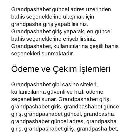
Grandpashabet güncel adres üzerinden,
bahis seçeneklerine ulaşmak için
grandpasha giriş yapabilirsiniz.
Grandpashabet giriş yaparak, en güncel
bahis seçeneklerine erişebilirsiniz.
Grandpashabet, kullanıcılarına çeşitli bahis
seçenekleri sunmaktadır.
Ödeme ve Çekim İşlemleri
Grandpashabet gibi casino siteleri,
kullanıcılarına güvenli ve hızlı ödeme
seçenekleri sunar. Grandpashabet giriş,
grandpashabet giris, grandpashabet güncel
giriş, grandpashabet güncel, grandpasha,
grandpashabet güncel adres, grandpasha
giriş, grandpashabet giriş, grandpasha bet,