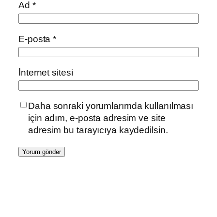
Ad
*
E-posta
*
İnternet sitesi
Daha sonraki yorumlarımda kullanılması
için adım, e-posta adresim ve site
adresim bu tarayıcıya kaydedilsin.