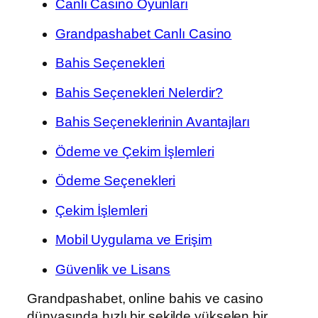
Canlı Casino Oyunları
Grandpashabet Canlı Casino
Bahis Seçenekleri
Bahis Seçenekleri Nelerdir?
Bahis Seçeneklerinin Avantajları
Ödeme ve Çekim İşlemleri
Ödeme Seçenekleri
Çekim İşlemleri
Mobil Uygulama ve Erişim
Güvenlik ve Lisans
Grandpashabet, online bahis ve casino
dünyasında hızlı bir şekilde yükselen bir