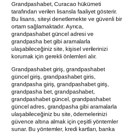
Grandpashabet, Curacao hükümeti
tarafından verilen lisansla faaliyet gösterir.
Bu lisans, siteyi denetlemekte ve güvenli bir
ortam sağlamaktadır. Ayrıca,
grandpashabet güncel adresi ve
grandpasha bet gibi aramalarla
ulaşabileceğiniz site, kişisel verilerinizi
korumak için gerekli önlemleri alır.
Grandpashabet giriş, grandpashabet
güncel giriş, grandpashabet giris,
grandpasha giriş, grandpashabet giriş,
grandpasha bet, grandpashabet,
grandpashabet güncel, grandpashabet
güncel adres, grandpasha gibi aramalarla
ulaşabileceğiniz bu site, ödemelerinizi
güvence altına almak için çeşitli yöntemler
sunar. Bu yöntemler, kredi kartları, banka