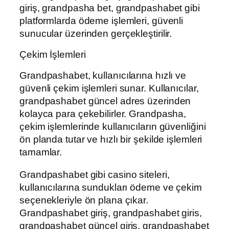
giriş, grandpasha bet, grandpashabet gibi
platformlarda ödeme işlemleri, güvenli
sunucular üzerinden gerçekleştirilir.
Çekim İşlemleri
Grandpashabet, kullanıcılarına hızlı ve
güvenli çekim işlemleri sunar. Kullanıcılar,
grandpashabet güncel adres üzerinden
kolayca para çekebilirler. Grandpasha,
çekim işlemlerinde kullanıcıların güvenliğini
ön planda tutar ve hızlı bir şekilde işlemleri
tamamlar.
Grandpashabet gibi casino siteleri,
kullanıcılarına sundukları ödeme ve çekim
seçenekleriyle ön plana çıkar.
Grandpashabet giriş, grandpashabet giris,
grandpashabet güncel giriş, grandpashabet