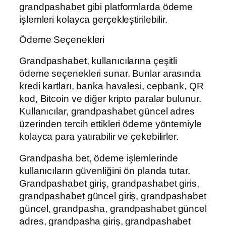
grandpashabet gibi platformlarda ödeme
işlemleri kolayca gerçekleştirilebilir.
Ödeme Seçenekleri
Grandpashabet, kullanıcılarına çeşitli
ödeme seçenekleri sunar. Bunlar arasında
kredi kartları, banka havalesi, cepbank, QR
kod, Bitcoin ve diğer kripto paralar bulunur.
Kullanıcılar, grandpashabet güncel adres
üzerinden tercih ettikleri ödeme yöntemiyle
kolayca para yatırabilir ve çekebilirler.
Grandpasha bet, ödeme işlemlerinde
kullanıcıların güvenliğini ön planda tutar.
Grandpashabet giriş, grandpashabet giris,
grandpashabet güncel giriş, grandpashabet
güncel, grandpasha, grandpashabet güncel
adres, grandpasha giriş, grandpashabet