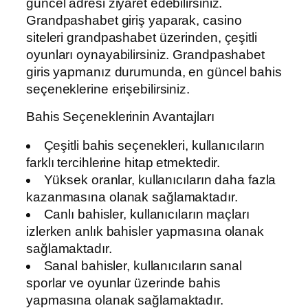
güncel adresi ziyaret edebilirsiniz.
Grandpashabet giriş yaparak, casino
siteleri grandpashabet üzerinden, çeşitli
oyunları oynayabilirsiniz. Grandpashabet
giris yapmanız durumunda, en güncel bahis
seçeneklerine erişebilirsiniz.
Bahis Seçeneklerinin Avantajları
Çeşitli bahis seçenekleri, kullanıcıların
farklı tercihlerine hitap etmektedir.
Yüksek oranlar, kullanıcıların daha fazla
kazanmasına olanak sağlamaktadır.
Canlı bahisler, kullanıcıların maçları
izlerken anlık bahisler yapmasına olanak
sağlamaktadır.
Sanal bahisler, kullanıcıların sanal
sporlar ve oyunlar üzerinde bahis
yapmasına olanak sağlamaktadır.