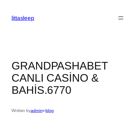
İçeriğe
geç
littasleep
GRANDPASHABET
CANLI CASİNO &
BAHİS.6770
Written by
admin
in
blog