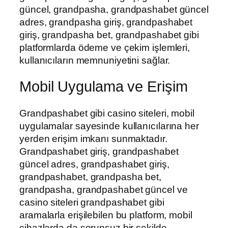
güncel, grandpasha, grandpashabet güncel
adres, grandpasha giriş, grandpashabet
giriş, grandpasha bet, grandpashabet gibi
platformlarda ödeme ve çekim işlemleri,
kullanıcıların memnuniyetini sağlar.
Mobil Uygulama ve Erişim
Grandpashabet gibi casino siteleri, mobil
uygulamalar sayesinde kullanıcılarına her
yerden erişim imkanı sunmaktadır.
Grandpashabet giriş, grandpashabet
güncel adres, grandpashabet giriş,
grandpashabet, grandpasha bet,
grandpasha, grandpashabet güncel ve
casino siteleri grandpashabet gibi
aramalarla erişilebilen bu platform, mobil
cihazlarda da sorunsuz bir şekilde