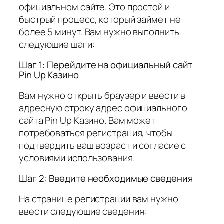
официальном сайте. Это простой и
быстрый процесс, который займет не
более 5 минут. Вам нужно выполнить
следующие шаги:
Шаг 1: Перейдите на официальный сайт
Pin Up Казино
Вам нужно открыть браузер и ввести в
адресную строку адрес официального
сайта Pin Up Казино. Вам может
потребоваться регистрация, чтобы
подтвердить ваш возраст и согласие с
условиями использования.
Шаг 2: Введите необходимые сведения
На странице регистрации вам нужно
ввести следующие сведения: