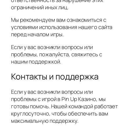
ограничений иных лиц.
Мы рекомендуем вам ознакомиться с
условиями использования нашего сайта
перед началом игры.
Если у вас возникли вопросы или
проблемы, пожалуйста, свяжитесь с
нашим поддержкой.
Контакты и поддержка
Если у вас возникли вопросы или
проблемы с игрой в Pin Up Казино, мы
готовы помочь. Нашей командой работает
круглосуточно, чтобы обеспечить вам
максимальную поддержку.