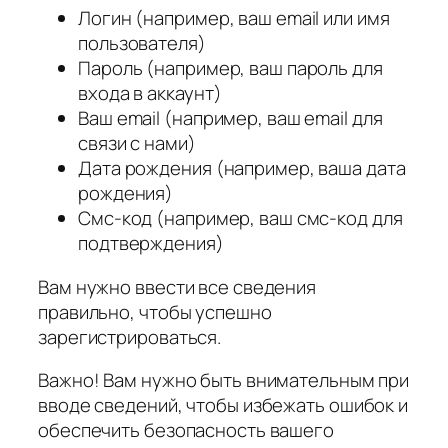
Логин (например, ваш email или имя
пользователя)
Пароль (например, ваш пароль для
входа в аккаунт)
Ваш email (например, ваш email для
связи с нами)
Дата рождения (например, ваша дата
рождения)
Смс-код (например, ваш смс-код для
подтверждения)
Вам нужно ввести все сведения
правильно, чтобы успешно
зарегистрироваться.
Важно! Вам нужно быть внимательным при
вводе сведений, чтобы избежать ошибок и
обеспечить безопасность вашего