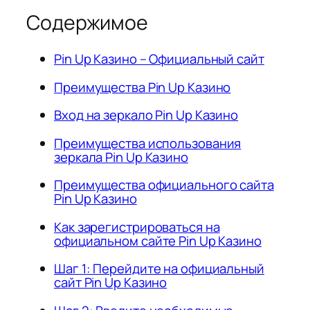
Содержимое
Pin Up Казино – Официальный сайт
Преимущества Pin Up Казино
Вход на зеркало Pin Up Казино
Преимущества использования
зеркала Pin Up Казино
Преимущества официального сайта
Pin Up Казино
Как зарегистрироваться на
официальном сайте Pin Up Казино
Шаг 1: Перейдите на официальный
сайт Pin Up Казино