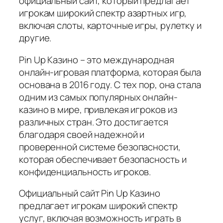
официальный сайт, который предлагает
игрокам широкий спектр азартных игр,
включая слоты, карточные игры, рулетку и
другие.
Pin Up Казино – это международная
онлайн-игровая платформа, которая была
основана в 2016 году. С тех пор, она стала
одним из самых популярных онлайн-
казино в мире, привлекая игроков из
различных стран. Это достигается
благодаря своей надежной и
проверенной системе безопасности,
которая обеспечивает безопасность и
конфиденциальность игроков.
Официальный сайт Pin Up Казино
предлагает игрокам широкий спектр
услуг, включая возможность играть в