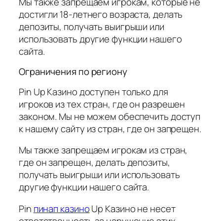
Мы также запрещаем игрокам, которые не
достигли 18-летнего возраста, делать
депозиты, получать выигрыши или
использовать другие функции нашего
сайта.
Ограничения по региону
Pin Up Казино доступен только для
игроков из тех стран, где он разрешен
законом. Мы не можем обеспечить доступ
к нашему сайту из стран, где он запрещен.
Мы также запрещаем игрокам из стран,
где он запрещен, делать депозиты,
получать выигрыши или использовать
другие функции нашего сайта.
Pin
пинап казино
Up Казино не несет
ответственность за нарушение этих