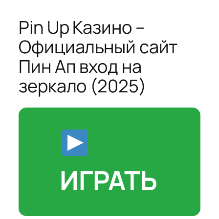
Pin Up Казино –
Официальный сайт
Пин Ап вход на
зеркало (2025)
ИГРАТЬ