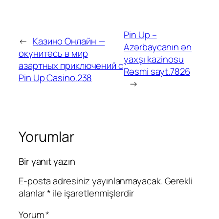
Pin Up –
←
Казино Онлайн —
Azərbaycanın ən
окунитесь в мир
yaxşı kazinosu
азартных приключений с
Rəsmi sayt.7826
Pin Up Casino.238
→
Yorumlar
Bir yanıt yazın
E-posta adresiniz yayınlanmayacak.
Gerekli
alanlar
*
ile işaretlenmişlerdir
Yorum
*