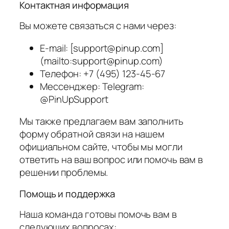
Контактная информация
Вы можете связаться с нами через:
E-mail: [support@pinup.com]
(mailto:support@pinup.com)
Телефон: +7 (495) 123-45-67
Мессенджер: Telegram:
@PinUpSupport
Мы также предлагаем вам заполнить
форму обратной связи на нашем
официальном сайте, чтобы мы могли
ответить на ваш вопрос или помочь вам в
решении проблемы.
Помощь и поддержка
Наша команда готовы помочь вам в
следующих вопросах: