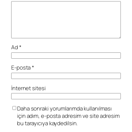
Ad
*
E-posta
*
İnternet sitesi
Daha sonraki yorumlarımda kullanılması
için adım, e-posta adresim ve site adresim
bu tarayıcıya kaydedilsin.