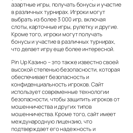
азартные игры, получать бонусы и участие
в различных турнирах. Игроки могут
выбрать из более 3 000 игр, включая
слоты, карточные игры, рулетку и другие.
Кроме того, игроки могут получать
бонусы и участие в различных турнирах,
что делает игру еще более интересной.
Pin Up Казино – это также известно своей
высокой степенью безопасности, которая
обеспечивает безопасность и
конфиденциальность игроков. Сайт
использует современные технологии
безопасности, чтобы защитить игроков от
мошенничества и других типов
мошенничества. Кроме того, сайт имеет
международную лицензию, что
подтверждает его надежность и