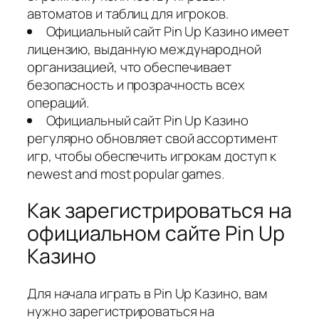
автоматов и таблиц для игроков.
Официальный сайт Pin Up Казино имеет
лицензию, выданную международной
организацией, что обеспечивает
безопасность и прозрачность всех
операций.
Официальный сайт Pin Up Казино
регулярно обновляет свой ассортимент
игр, чтобы обеспечить игрокам доступ к
newest and most popular games.
Как зарегистрироваться на
официальном сайте Pin Up
Казино
Для начала играть в Pin Up Казино, вам
нужно зарегистрироваться на