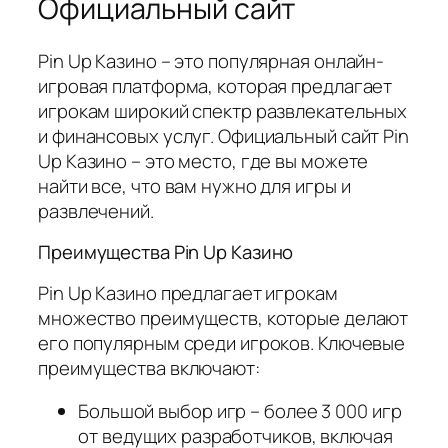
Официальный сайт
Pin Up Казино – это популярная онлайн-
игровая платформа, которая предлагает
игрокам широкий спектр развлекательных
и финансовых услуг. Официальный сайт Pin
Up Казино – это место, где вы можете
найти все, что вам нужно для игры и
развлечений.
Преимущества Pin Up Казино
Pin Up Казино предлагает игрокам
множество преимуществ, которые делают
его популярным среди игроков. Ключевые
преимущества включают:
Большой выбор игр – более 3 000 игр
от ведущих разработчиков, включая