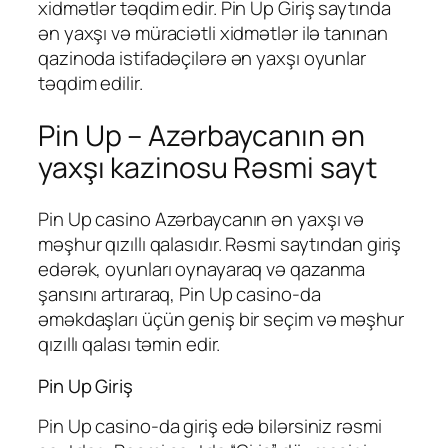
xidmətlər təqdim edir. Pin Up Giriş saytında
ən yaxşı və müraciətli xidmətlər ilə tanınan
qazinoda istifadəçilərə ən yaxşı oyunlar
təqdim edilir.
Pin Up – Azərbaycanın ən
yaxşı kazinosu Rəsmi sayt
Pin Up casino Azərbaycanın ən yaxşı və
məşhur qızıllı qalasıdır. Rəsmi saytından giriş
edərək, oyunları oynayaraq və qazanma
şansını artıraraq, Pin Up casino-da
əməkdaşları üçün geniş bir seçim və məşhur
qızıllı qalası təmin edir.
Pin Up Giriş
Pin Up casino-da giriş edə bilərsiniz rəsmi