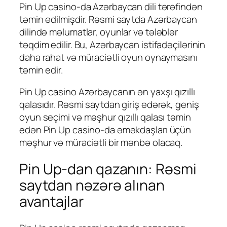
Pin Up casino-da Azərbaycan dili tərəfindən
təmin edilmişdir. Rəsmi saytda Azərbaycan
dilində məlumatlar, oyunlar və tələblər
təqdim edilir. Bu, Azərbaycan istifadəçilərinin
daha rahat və müraciətli oyun oynaymasını
təmin edir.
Pin Up casino Azərbaycanın ən yaxşı qızıllı
qalasıdır. Rəsmi saytdan giriş edərək, geniş
oyun seçimi və məşhur qızıllı qalası təmin
edən Pin Up casino-da əməkdaşları üçün
məşhur və müraciətli bir mənbə olacaq.
Pin Up-dan qazanın: Rəsmi
saytdan nəzərə alınan
avantajlar