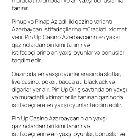
müraciətli xidmətlər və ən yaxşı bonuslar ilə
tanınır.
Pinup və Pinap Az adlı iki qazino variantı
Azərbaycan istifadəçilərinə müraciətli xidmət
verir. Pin Up Casino Azərbaycanın ən yaxşı
qazinolardan biri kimi tanınır və
istifadəçilərinə ən yaxşı oyunlar və bonuslar
təqdim edir.
Qazinoda ən yaxşı oyunlar arasında slotlar,
live casino, poker, baccarat, blackjack və
digərlər yer alır. Pin Up Giriş saytında ən yaxşı
və müraciətli xidmətlər ilə tanınan qazinoda
istifadəçilərə ən yaxşı oyunlar təqdim edilir.
Pin Up Casino Azərbaycanın ən yaxşı
qazinolardan biri kimi tanınır və
istifadəçilərinə ən yaxşı oyunlar, bonuslar və