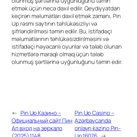
olunmuş şərtlərinə uyğunluğunu təmin
etmək üçün necə daxil edilir. Qeydiyyatdan
keçirən məlumatları daxil etmək zamanı, Pin
Up rəsmi saytının təhlükəsizliyi və
şifrləndirilməsi təmin edilir. Bu, istifadəçi
məlumatlarının təhlükəsizdirilməsini və
istifadəçi həyəcanlı oyunlar və tələb olunan
hizmetlərə maraqlı olmaq üçün tələb
olunmuş şərtlərinə uyğunluğunu təmin edir.
←
Pin Up Казино –
Pin Up Casino –
Официальный сайт Пин
Azərbaycanda
Ап вход на зеркало
onlayn kazino Pin-
(2025).1148
Up.16076
→