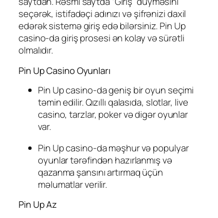
saytdan. Rəsmi saytda “Giriş” düyməsini
seçərək, istifadəçi adınızı və şifrənizi daxil
edərək sistemə giriş edə bilərsiniz. Pin Up
casino-da giriş prosesi ən kolay və sürətli
olmalıdır.
Pin Up Casino Oyunları
Pin Up casino-da geniş bir oyun seçimi
təmin edilir. Qızıllı qalasıda, slotlar, live
casino, tarzlar, poker və digər oyunlar
var.
Pin Up casino-da məşhur və populyar
oyunlar tərəfindən hazırlanmış və
qazanma şansını artırmaq üçün
məlumatlar verilir.
Pin Up Az