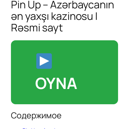
Pin Up – Azərbaycanın
ən yaxşı kazinosu |
Rəsmi sayt
OYNA
Содержимое