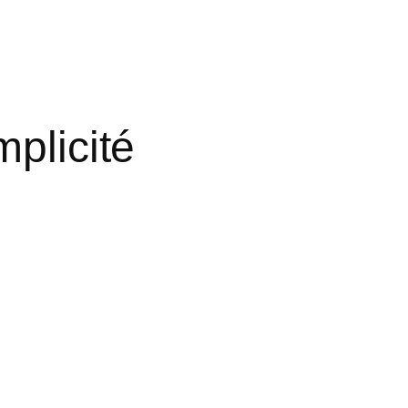
mplicité