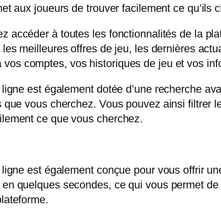
met aux joueurs de trouver facilement ce qu’ils 
z accéder à toutes les fonctionnalités de la pl
les meilleures offres de jeu, les dernières actu
vos comptes, vos historiques de jeu et vos in
n ligne est également dotée d’une recherche av
s que vous cherchez. Vous pouvez ainsi filtrer le
cilement ce que vous cherchez.
n ligne est également conçue pour vous offrir u
 en quelques secondes, ce qui vous permet de v
plateforme.