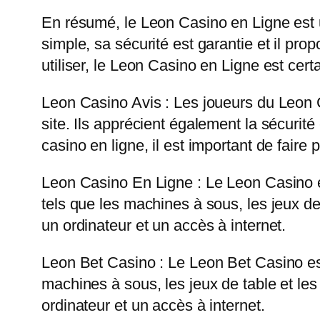
En résumé, le Leon Casino en Ligne est u
simple, sa sécurité est garantie et il pro
utiliser, le Leon Casino en Ligne est cer
Leon Casino Avis : Les joueurs du Leon Cas
site. Ils apprécient également la sécurité
casino en ligne, il est important de fair
Leon Casino En Ligne : Le Leon Casino en
tels que les machines à sous, les jeux de t
un ordinateur et un accès à internet.
Leon Bet Casino : Le Leon Bet Casino est
machines à sous, les jeux de table et les 
ordinateur et un accès à internet.