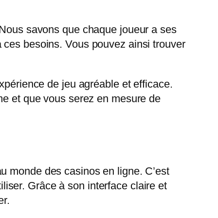
e. Nous savons que chaque joueur a ses
à ces besoins. Vous pouvez ainsi trouver
xpérience de jeu agréable et efficace.
rme et que vous serez en mesure de
er au monde des casinos en ligne. C’est
iliser. Grâce à son interface claire et
er.