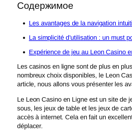
Содержимое
Les avantages de la navigation intuit
La simplicité d’utilisation : un must p
Expérience de jeu au Leon Casino en
Les casinos en ligne sont de plus en plus
nombreux choix disponibles, le Leon Casin
article, nous allons vous présenter les 
Le Leon Casino en Ligne est un site de j
sous, les jeux de table et les jeux de cart
accès à internet. Cela en fait un excell
déplacer.