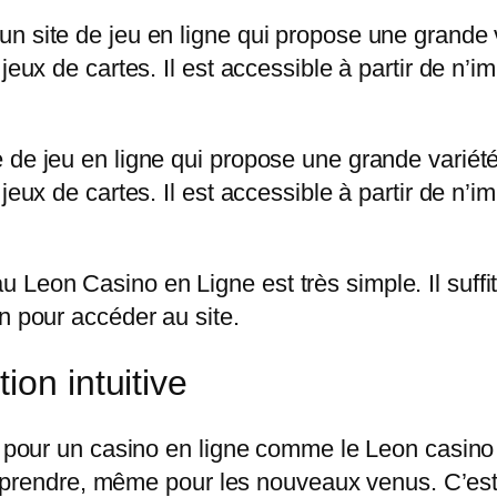
n site de jeu en ligne qui propose une grande v
jeux de cartes. Il est accessible à partir de n’i
 de jeu en ligne qui propose une grande variété
jeux de cartes. Il est accessible à partir de n’i
Leon Casino en Ligne est très simple. Il suffit
n pour accéder au site.
ion intuitive
é pour un casino en ligne comme le Leon casino 
 comprendre, même pour les nouveaux venus. C’es