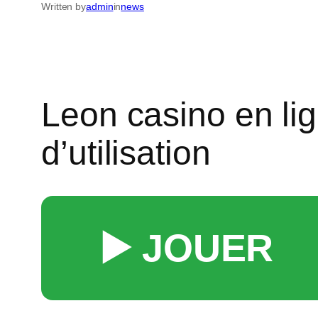
Written by
admin
in
news
Leon casino en lig
d’utilisation
▶️ JOUER