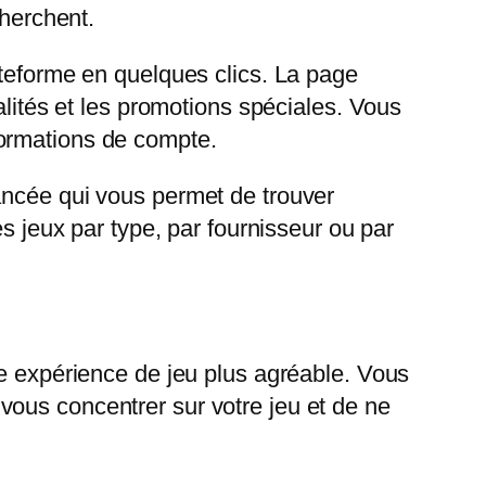
cherchent.
ateforme en quelques clics. La page
alités et les promotions spéciales. Vous
formations de compte.
ancée qui vous permet de trouver
s jeux par type, par fournisseur ou par
ne expérience de jeu plus agréable. Vous
ous concentrer sur votre jeu et de ne