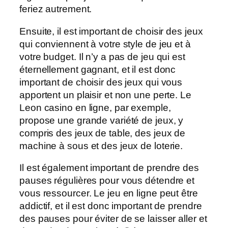
feriez autrement.
Ensuite, il est important de choisir des jeux
qui conviennent à votre style de jeu et à
votre budget. Il n’y a pas de jeu qui est
éternellement gagnant, et il est donc
important de choisir des jeux qui vous
apportent un plaisir et non une perte. Le
Leon casino en ligne, par exemple,
propose une grande variété de jeux, y
compris des jeux de table, des jeux de
machine à sous et des jeux de loterie.
Il est également important de prendre des
pauses régulières pour vous détendre et
vous ressourcer. Le jeu en ligne peut être
addictif, et il est donc important de prendre
des pauses pour éviter de se laisser aller et