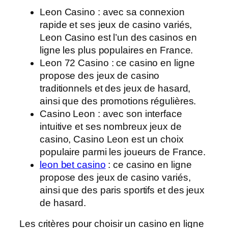
Leon Casino : avec sa connexion
rapide et ses jeux de casino variés,
Leon Casino est l’un des casinos en
ligne les plus populaires en France.
Leon 72 Casino : ce casino en ligne
propose des jeux de casino
traditionnels et des jeux de hasard,
ainsi que des promotions régulières.
Casino Leon : avec son interface
intuitive et ses nombreux jeux de
casino, Casino Leon est un choix
populaire parmi les joueurs de France.
leon bet casino
: ce casino en ligne
propose des jeux de casino variés,
ainsi que des paris sportifs et des jeux
de hasard.
Les critères pour choisir un casino en ligne