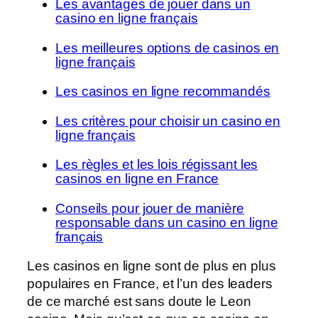
Les avantages de jouer dans un
casino en ligne français
Les meilleures options de casinos en
ligne français
Les casinos en ligne recommandés
Les critères pour choisir un casino en
ligne français
Les règles et les lois régissant les
casinos en ligne en France
Conseils pour jouer de manière
responsable dans un casino en ligne
français
Les casinos en ligne sont de plus en plus
populaires en France, et l’un des leaders
de ce marché est sans doute le Leon