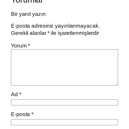
Bir yanıt yazın
E-posta adresiniz yayınlanmayacak.
Gerekli alanlar
*
ile işaretlenmişlerdir
Yorum
*
Ad
*
E-posta
*