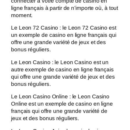
connecter à votre compte de casino en
ligne français à partir de n’importe où, à tout
moment.
Le Leon 72 Casino : le Leon 72 Casino est
un exemple de casino en ligne français qui
offre une grande variété de jeux et des
bonus réguliers.
Le Leon Casino : le Leon Casino est un
autre exemple de casino en ligne français
qui offre une grande variété de jeux et des
bonus réguliers.
Le Leon Casino Online : le Leon Casino
Online est un exemple de casino en ligne
français qui offre une grande variété de
jeux et des bonus réguliers.