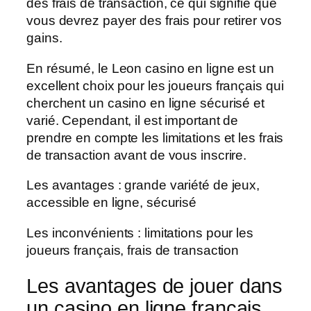
des frais de transaction, ce qui signifie que
vous devrez payer des frais pour retirer vos
gains.
En résumé, le Leon casino en ligne est un
excellent choix pour les joueurs français qui
cherchent un casino en ligne sécurisé et
varié. Cependant, il est important de
prendre en compte les limitations et les frais
de transaction avant de vous inscrire.
Les avantages : grande variété de jeux,
accessible en ligne, sécurisé
Les inconvénients : limitations pour les
joueurs français, frais de transaction
Les avantages de jouer dans
un casino en ligne français