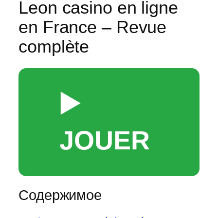
Leon casino en ligne
en France – Revue
complète
▶️
JOUER
Содержимое