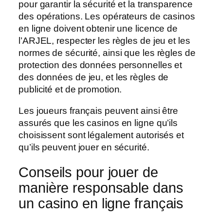
pour garantir la sécurité et la transparence
des opérations. Les opérateurs de casinos
en ligne doivent obtenir une licence de
l’ARJEL, respecter les règles de jeu et les
normes de sécurité, ainsi que les règles de
protection des données personnelles et
des données de jeu, et les règles de
publicité et de promotion.
Les joueurs français peuvent ainsi être
assurés que les casinos en ligne qu’ils
choisissent sont légalement autorisés et
qu’ils peuvent jouer en sécurité.
Conseils pour jouer de
manière responsable dans
un casino en ligne français