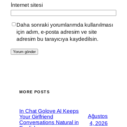
İnternet sitesi
Daha sonraki yorumlarımda kullanılması
için adım, e-posta adresim ve site
adresim bu tarayıcıya kaydedilsin.
MORE POSTS
In Chat Golove AI Keeps
Ağustos
Your Girlfriend
Conversations Natural in
4, 2026