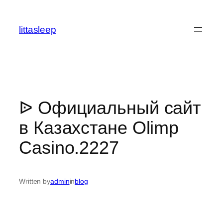
İçeriğe
geç
littasleep
ᐉ Официальный сайт
в Казахстане Olimp
Casino.2227
Written by
admin
in
blog