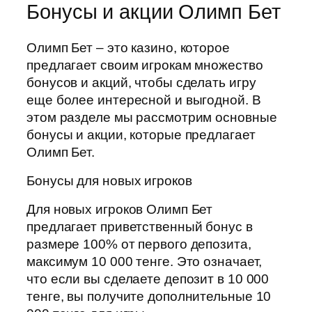
Бонусы и акции Олимп Бет
Олимп Бет – это казино, которое
предлагает своим игрокам множество
бонусов и акций, чтобы сделать игру
еще более интересной и выгодной. В
этом разделе мы рассмотрим основные
бонусы и акции, которые предлагает
Олимп Бет.
Бонусы для новых игроков
Для новых игроков Олимп Бет
предлагает приветственный бонус в
размере 100% от первого депозита,
максимум 10 000 тенге. Это означает,
что если вы сделаете депозит в 10 000
тенге, вы получите дополнительные 10