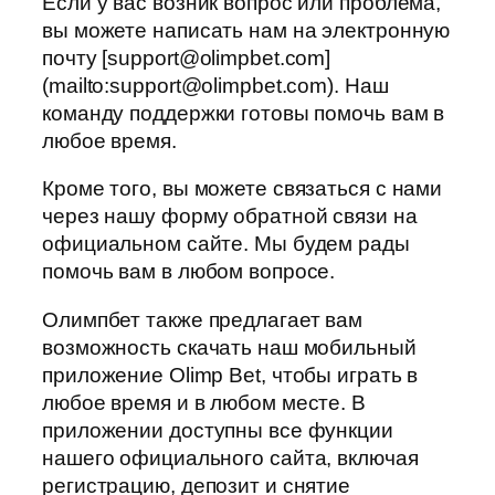
Если у вас возник вопрос или проблема,
вы можете написать нам на электронную
почту [support@olimpbet.com]
(mailto:support@olimpbet.com). Наш
команду поддержки готовы помочь вам в
любое время.
Кроме того, вы можете связаться с нами
через нашу форму обратной связи на
официальном сайте. Мы будем рады
помочь вам в любом вопросе.
Олимпбет также предлагает вам
возможность скачать наш мобильный
приложение Olimp Bet, чтобы играть в
любое время и в любом месте. В
приложении доступны все функции
нашего официального сайта, включая
регистрацию, депозит и снятие