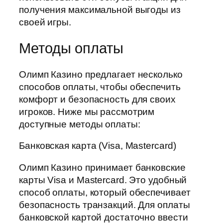
получения максимальной выгоды из
своей игры.
Методы оплаты
Олимп Казино предлагает несколько
способов оплаты, чтобы обеспечить
комфорт и безопасность для своих
игроков. Ниже мы рассмотрим
доступные методы оплаты:
Банковская карта (Visa, Mastercard)
Олимп Казино принимает банковские
карты Visa и Mastercard. Это удобный
способ оплаты, который обеспечивает
безопасность транзакций. Для оплаты
банковской картой достаточно ввести