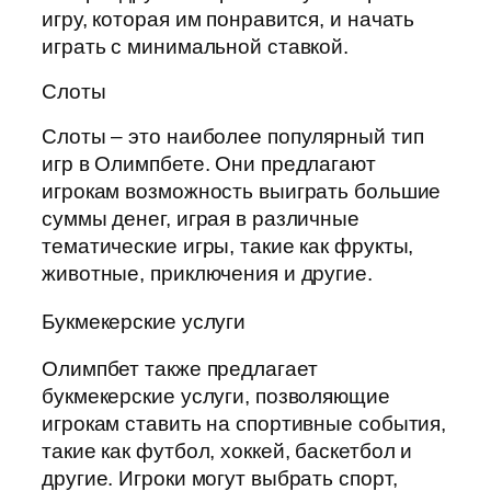
игру, которая им понравится, и начать
играть с минимальной ставкой.
Слоты
Слоты – это наиболее популярный тип
игр в Олимпбете. Они предлагают
игрокам возможность выиграть большие
суммы денег, играя в различные
тематические игры, такие как фрукты,
животные, приключения и другие.
Букмекерские услуги
Олимпбет также предлагает
букмекерские услуги, позволяющие
игрокам ставить на спортивные события,
такие как футбол, хоккей, баскетбол и
другие. Игроки могут выбрать спорт,