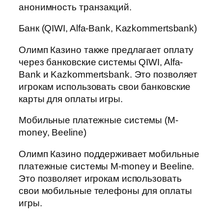
анонимность транзакций.
Банк (QIWI, Alfa-Bank, Kazkommertsbank)
Олимп Казино также предлагает оплату
через банковские системы QIWI, Alfa-
Bank и Kazkommertsbank. Это позволяет
игрокам использовать свои банковские
карты для оплаты игры.
Мобильные платежные системы (M-
money, Beeline)
Олимп Казино поддерживает мобильные
платежные системы M-money и Beeline.
Это позволяет игрокам использовать
свои мобильные телефоны для оплаты
игры.