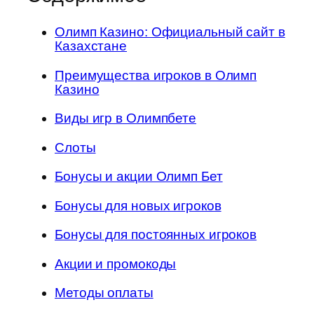
Олимп Казино: Официальный сайт в
Казахстане
Преимущества игроков в Олимп
Казино
Виды игр в Олимпбете
Слоты
Бонусы и акции Олимп Бет
Бонусы для новых игроков
Бонусы для постоянных игроков
Акции и промокоды
Методы оплаты