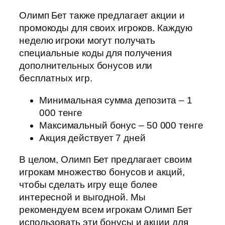
Олимп Бет также предлагает акции и
промокоды для своих игроков. Каждую
неделю игроки могут получать
специальные коды для получения
дополнительных бонусов или
бесплатных игр.
Минимальная сумма депозита – 1
000 тенге
Максимальный бонус – 50 000 тенге
Акция действует 7 дней
В целом, Олимп Бет предлагает своим
игрокам множество бонусов и акций,
чтобы сделать игру еще более
интересной и выгодной. Мы
рекомендуем всем игрокам Олимп Бет
использовать эти бонусы и акции для