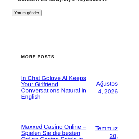
MORE POSTS
In Chat Golove AI Keeps
Ağustos
Your Girlfriend
Conversations Natural in
4, 2026
English
Maxxed Casino Online –
Temmuz
Spielen Sie die besten
20,