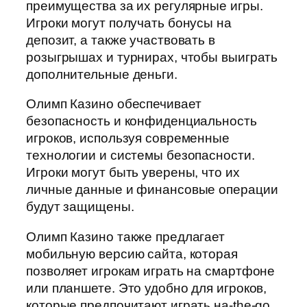
преимущества за их регулярные игры.
Игроки могут получать бонусы на
депозит, а также участвовать в
розыгрышах и турнирах, чтобы выиграть
дополнительные деньги.
Олимп Казино обеспечивает
безопасность и конфиденциальность
игроков, используя современные
технологии и системы безопасности.
Игроки могут быть уверены, что их
личные данные и финансовые операции
будут защищены.
Олимп Казино также предлагает
мобильную версию сайта, которая
позволяет игрокам играть на смартфоне
или планшете. Это удобно для игроков,
которые предпочитают играть на-the-go.