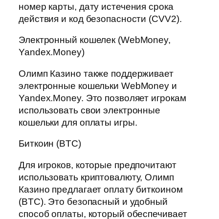
номер карты, дату истечения срока
действия и код безопасности (CVV2).
Электронный кошелек (WebMoney,
Yandex.Money)
Олимп Казино также поддерживает
электронные кошельки WebMoney и
Yandex.Money. Это позволяет игрокам
использовать свои электронные
кошельки для оплаты игры.
Биткоин (BTC)
Для игроков, которые предпочитают
использовать криптовалюту, Олимп
Казино предлагает оплату биткоином
(BTC). Это безопасный и удобный
способ оплаты, который обеспечивает