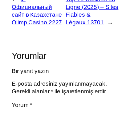
Официальный
Ligne (2025) – Sites
сайт в Казахстане
Fiables &
Olimp Casino.2227
Légaux.13701
→
Yorumlar
Bir yanıt yazın
E-posta adresiniz yayınlanmayacak.
Gerekli alanlar
*
ile işaretlenmişlerdir
Yorum
*