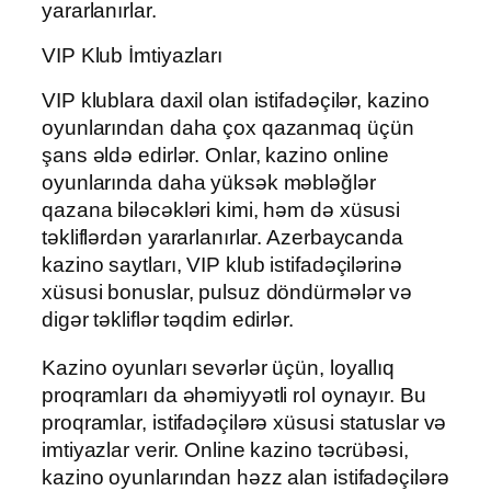
yararlanırlar.
VIP Klub İmtiyazları
VIP klublara daxil olan istifadəçilər, kazino
oyunlarından daha çox qazanmaq üçün
şans əldə edirlər. Onlar, kazino online
oyunlarında daha yüksək məbləğlər
qazana biləcəkləri kimi, həm də xüsusi
təkliflərdən yararlanırlar. Azerbaycanda
kazino saytları, VIP klub istifadəçilərinə
xüsusi bonuslar, pulsuz döndürmələr və
digər təkliflər təqdim edirlər.
Kazino oyunları sevərlər üçün, loyallıq
proqramları da əhəmiyyətli rol oynayır. Bu
proqramlar, istifadəçilərə xüsusi statuslar və
imtiyazlar verir. Online kazino təcrübəsi,
kazino oyunlarından həzz alan istifadəçilərə