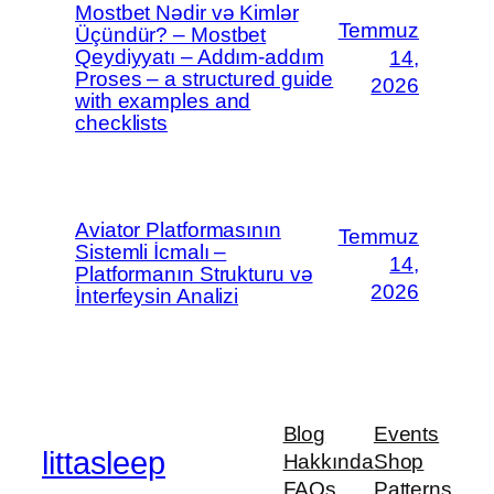
Mostbet Nədir və Kimlər
Temmuz
Üçündür? – Mostbet
Qeydiyyatı – Addım-addım
14,
Proses – a structured guide
2026
with examples and
checklists
Aviator Platformasının
Temmuz
Sistemli İcmalı –
14,
Platformanın Strukturu və
2026
İnterfeysin Analizi
Blog
Events
littasleep
Hakkında
Shop
FAQs
Patterns