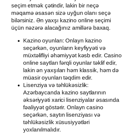
seçim etmək çətindir, lakin bir neçə
məqamə əsasən sizə uyğun olanı seçə
bilərsiniz. Ən yaxşı kazino online seçimi
üçün nəzərə alacağınız amillərə baxaq.
Kazino oyunları: Onlayn kazino
seçərkən, oyunların keyfiyyəti və
müxtəlifliyi əhəmiyyət kəsb edir. Casino
online saytları fərqli oyunlar təklif edir,
lakin ən yaxşıları həm klassik, həm də
müasir oyunları təqdim edir.
Lisenziya və təhlükəsizlik:
Azərbaycanda kazino saytlarının
əksəriyyəti xarici lisenziyalar əsasında
fəaliyyət göstərir. Onlayn casino
seçərkən, saytın lisenziyası və
təhlükəsizlik xüsusiyyətləri
yoxlanılmalıdır.