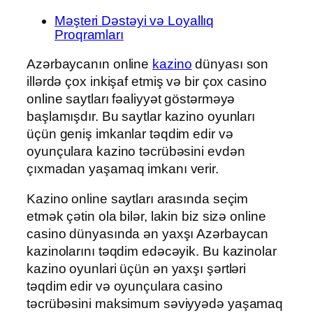
Məşteri Dəstəyi və Loyallıq
Proqramları
Azərbaycanın online
kazino
dünyası son
illərdə çox inkişaf etmiş və bir çox casino
online saytları fəaliyyət göstərməyə
başlamışdır. Bu saytlar kazino oyunları
üçün geniş imkanlar təqdim edir və
oyunçulara kazino təcrübəsini evdən
çıxmadan yaşamaq imkanı verir.
Kazino online saytları arasında seçim
etmək çətin ola bilər, lakin biz sizə online
casino dünyasında ən yaxşı Azərbaycan
kazinolarını təqdim edəcəyik. Bu kazinolar
kazino oyunlari üçün ən yaxşı şərtləri
təqdim edir və oyunçulara casino
təcrübəsini maksimum səviyyədə yaşamaq