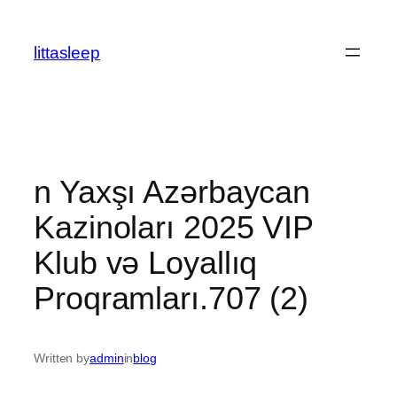
İçeriğe
geç
littasleep
n Yaxşı Azərbaycan
Kazinoları 2025 VIP
Klub və Loyallıq
Proqramları.707 (2)
Written by
admin
in
blog