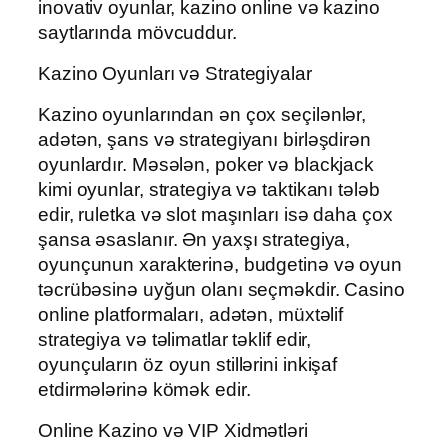
inovativ oyunlar, kazino online və kazino
saytlarında mövcuddur.
Kazino Oyunları və Strategiyalar
Kazino oyunlarından ən çox seçilənlər,
adətən, şans və strategiyanı birləşdirən
oyunlardır. Məsələn, poker və blackjack
kimi oyunlar, strategiya və taktikanı tələb
edir, ruletka və slot maşınları isə daha çox
şansa əsaslanır. Ən yaxşı strategiya,
oyunçunun xarakterinə, budgetinə və oyun
təcrübəsinə uyğun olanı seçməkdir. Casino
online platformaları, adətən, müxtəlif
strategiya və təlimatlar təklif edir,
oyunçuların öz oyun stillərini inkişaf
etdirmələrinə kömək edir.
Online Kazino və VIP Xidmətləri