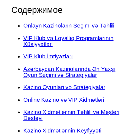
Содержимое
Onlayn Kazinoların Seçimi və Təhlili
VIP Klub və Loyallıq Proqramlarının
Xüsiyyətləri
VIP Klub İmtiyazları
Azərbaycan Kazinolarında Ən Yaxşı
Oyun Seçimi və Strategiyalar
Kazino Oyunları və Strategiyalar
Online Kazino və VIP Xidmətləri
Kazino Xidmətlərinin Təhlili və Məşteri
Dəstəyi
Kazino Xidmətlərinin Keyfiyyəti