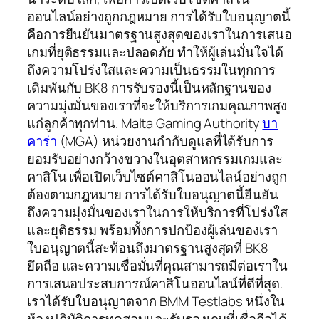
ออนไลน์อย่างถูกกฎหมาย การได้รับใบอนุญาตนี้
คือการยืนยันมาตรฐานสูงสุดของเราในการเสนอ
เกมที่ยุติธรรมและปลอดภัย ทำให้ผู้เล่นมั่นใจได้
ถึงความโปร่งใสและความเป็นธรรมในทุกการ
เดิมพันกับ BK8 การรับรองนี้เป็นหลักฐานของ
ความมุ่งมั่นของเราที่จะให้บริการเกมคุณภาพสูง
แก่ลูกค้าทุกท่าน. Malta Gaming Authority
บา
คาร่า
(MGA) หน่วยงานกำกับดูแลที่ได้รับการ
ยอมรับอย่างกว้างขวางในอุตสาหกรรมเกมและ
คาสิโน เพื่อเปิดเว็บไซต์คาสิโนออนไลน์อย่างถูก
ต้องตามกฎหมาย การได้รับใบอนุญาตนี้ยืนยัน
ถึงความมุ่งมั่นของเราในการให้บริการที่โปร่งใส
และยุติธรรม พร้อมทั้งการปกป้องผู้เล่นของเรา
ใบอนุญาตนี้สะท้อนถึงมาตรฐานสูงสุดที่ BK8
ยึดถือ และความเชื่อมั่นที่คุณสามารถมีต่อเราใน
การเสนอประสบการณ์คาสิโนออนไลน์ที่ดีที่สุด.
เราได้รับใบอนุญาตจาก BMM Testlabs หนึ่งใน
ห้องปฏิบัติการทดสอบและรับรองเกมที่เชื่อถือได้