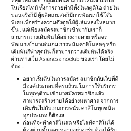
ที่สุด เห็นได้จากผู้เดิมพันสามารถเห็นเจ้ามือได้
ในเรียลไทม์ ทั้งการถ่ายทำมีทั้งในสตูดิโอ ถ่ายใน
บ่อนจริงก็มี ผู้ผลิตเกมสดก็มีการพัฒนาใช้โต๊ะ
พิเศษเพื่อสร้างความดึงดูดให้ผู้เล่นหลงใหลมาก
ขึ้น . แค่เพียงสมัครสมาชิกเข้ามากับเราก็
สามารถวางเดิมพันได้อย่างง่ายดาย หรือจะ
พัฒนาเข้ามาเล่นเกม การพนันคาสิโนสดๆ หรือ
เดิมพันกีฬาสุดมัน ก็สามารถวางเดิมพันได้จริง
ผ่านทางเว็บ Asiancsainoclub ของเรา โดยไม่
ต้อง…
อยากเริ่มต้นในการสมัคร สมาชิกกับเว็บที่ดี
มีองค์ประกอบที่ครบถ้วน ในการให้บริการ
ในทุกๆด้าน เข้ามาสมัครสมาชิกแล้ว
สามารถสร้างรายได้อย่างมหาศาล จากการ
เดิมพันไปกับเกมการพนัน คาสิโนทุกชนิด
ทุกประเภท ก็ต้องส…
ก่อนที่จะทำคาสิโนสด หรือไลฟ์คาสิโนได้
ต้องผ่านขั้นตอนหลายอย่างเช่น ต้องได้รับ