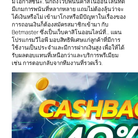
มีโอกาสชนะ. นึกถึง เว็บพนันคาสิโนออนไลน์ที่ดี
มีเกมการพนันที่หลากหลาย แถมไม่ต้องลุ้นว่าจะ
ได้เงินหรือไม่ เข้ามาโกงหรือมีปัญหาในเรื่องของ
การถอนเงินก็ต้องสมัครสมาชิกเข้ามา กับ
Betmaster ซึ่งเป็นเว็บคาสิโนออนไลน์ที่… แผน
โปรแกรมวีไอพี มอบสิทธิพิเศษแก่ลูกค้าที่มีการ
ใช้งานเป็นประจำและมีการฝากเงินสูง เพื่อให้ได้
รับผลตอบแทนที่เหนือกว่าและบริการพรีเมียม
เช่น การตอบกลับจากทีมงานที่รวดเร็ว.