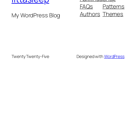
FAQs
Patterns
Authors
Themes
My WordPress Blog
Twenty Twenty-Five
Designed with
WordPress