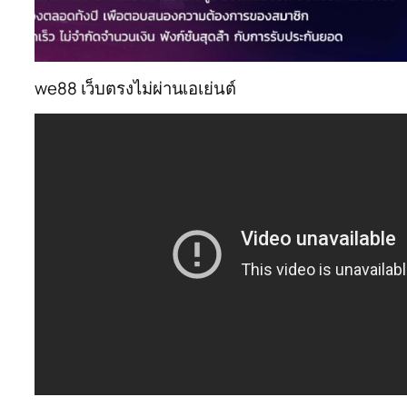
we88 เว็บตรงไม่ผ่านเอเย่นต์