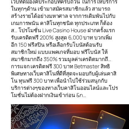
เว็บที่ดีมีองค์ประกอบที่ครบถ้วน ในการให้บริการ
ในทุกๆด้าน เข้ามาสมัครสมาชิกแล้ว สามารถ
สร้างรายได้อย่างมหาศาล จากการเดิมพันไปกับ
เกมการพนัน คาสิโนทุกชนิด ทุกประเภท ก็ต้อง
ส… โปรโมชั่น Live Casino House ฝากครั้งแรก
รับเครดิตฟรี 200% สูงสุด 6,000 บาท บวกเพิ่ม
อีก 150 ฟรีสปิน หรือเลือกรับโบนัสต้อนรับ
สมาชิกใหม่ แบบแพคเกจที่มอบ ฟรีโบนัส ให้
สมาชิกมากถึง 350% รวมมูลค่าเครดิตมากถึ…
การแจก เครดิตฟรี 300 บาท Betmaster สิทธิ
พิเศษทางเว็บคาสิโนที่ดีที่สุดจะมอบกับผู้เล่นคาสิ
โน ทุนฟรี 300 บาท เพื่อนำไปใช้ร่วมสนุกกับ
บริการต่างๆของทางเว็บคาสิโนออนไลน์และโปร
โมชั่นไม่ต้องฝากเงินเข้าก่อน &n…