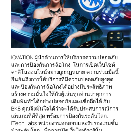
IOVATION ผู้นำด้านการให้บริการความปลอดภัย
และการป้องกันการฉ้อโกง, ในการเปิดเว็บไซต์
คาสิโนออนไลน์อย่างถูกกฎหมาย ความร่วมมือนี้
ยืนยันถึงการให้บริการที่มีความปลอดภัยสูงสุด
และป้องกันการฉ้อโกงได้อย่างมีประสิทธิภาพ
สร้างความมั่นใจให้กับผู้เล่นทุกท่านว่าทุกการ
เดิมพันทำได้อย่างปลอดภัยและเชื่อถือได้ กับ
BK8 คุณจึงมั่นใจได้ว่าจะได้รับประสบการณ์การ
เล่นเกมที่ดีที่สุด พร้อมการป้องกันระดับโลก.
ITech Labs หน่วยงานทดสอบและรับรองเกมชั้น
นำระดับโลก, เพื่อการเปิดเว็บไซต์คาสิโน