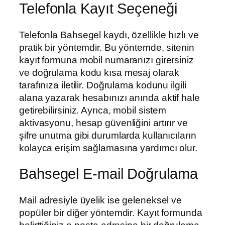
Telefonla Kayıt Seçeneği
Telefonla Bahsegel kaydı, özellikle hızlı ve
pratik bir yöntemdir. Bu yöntemde, sitenin
kayıt formuna mobil numaranızı girersiniz
ve doğrulama kodu kısa mesaj olarak
tarafınıza iletilir. Doğrulama kodunu ilgili
alana yazarak hesabınızı anında aktif hale
getirebilirsiniz. Ayrıca, mobil sistem
aktivasyonu, hesap güvenliğini artırır ve
şifre unutma gibi durumlarda kullanıcıların
kolayca erişim sağlamasına yardımcı olur.
Bahsegel E-mail Doğrulama
Mail adresiyle üyelik ise geleneksel ve
popüler bir diğer yöntemdir. Kayıt formunda