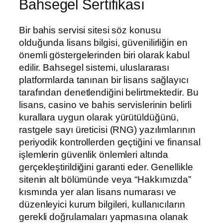
Bahsegel Sertifikası
Bir bahis servisi sitesi söz konusu
olduğunda lisans bilgisi, güvenilirliğin en
önemli göstergelerinden biri olarak kabul
edilir. Bahsegel sistemi, uluslararası
platformlarda tanınan bir lisans sağlayıcı
tarafından denetlendiğini belirtmektedir. Bu
lisans, casino ve bahis servislerinin belirli
kurallara uygun olarak yürütüldüğünü,
rastgele sayı üreticisi (RNG) yazılımlarının
periyodik kontrollerden geçtiğini ve finansal
işlemlerin güvenlik önlemleri altında
gerçekleştirildiğini garanti eder. Genellikle
sitenin alt bölümünde veya “Hakkımızda”
kısmında yer alan lisans numarası ve
düzenleyici kurum bilgileri, kullanıcıların
gerekli doğrulamaları yapmasına olanak