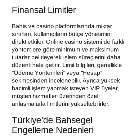
Finansal Limitler
Bahis ve casino platformlarında miktar
sınırları, kullanıcıların bütçe yönetimini
direkt etkiler. Online casino sistemi de farklı
yöntemlere göre minimum ve maksimum
tutarlar belirleyerek işlem süreçlerini daha
düzenli hale getirir. Limit bilgileri, genellikle
“Ödeme Yöntemleri” veya “Hesap”
sekmesinden incelenebilir. Ayrıca yüksek
hacimli işlem yapmak isteyen VIP üyeler,
müşteri hizmetleri üzerinden özel
anlaşmalarla limitlerini yükseltebilirler.
Türkiye’de Bahsegel
Engelleme Nedenleri