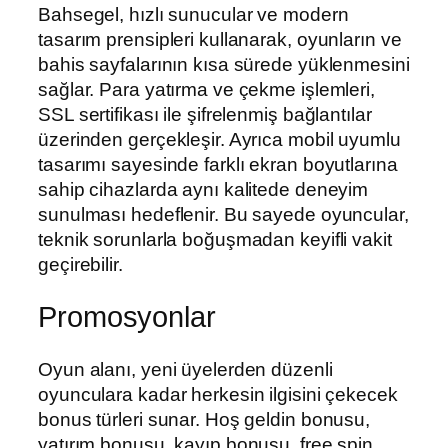
Bahsegel, hızlı sunucular ve modern
tasarım prensipleri kullanarak, oyunların ve
bahis sayfalarının kısa sürede yüklenmesini
sağlar. Para yatırma ve çekme işlemleri,
SSL sertifikası ile şifrelenmiş bağlantılar
üzerinden gerçekleşir. Ayrıca mobil uyumlu
tasarımı sayesinde farklı ekran boyutlarına
sahip cihazlarda aynı kalitede deneyim
sunulması hedeflenir. Bu sayede oyuncular,
teknik sorunlarla boğuşmadan keyifli vakit
geçirebilir.
Promosyonlar
Oyun alanı, yeni üyelerden düzenli
oyunculara kadar herkesin ilgisini çekecek
bonus türleri sunar. Hoş geldin bonusu,
yatırım bonusu, kayıp bonusu, free spin