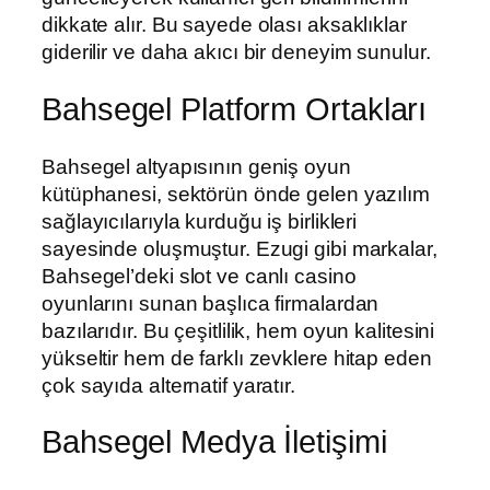
dikkate alır. Bu sayede olası aksaklıklar
giderilir ve daha akıcı bir deneyim sunulur.
Bahsegel Platform Ortakları
Bahsegel altyapısının geniş oyun
kütüphanesi, sektörün önde gelen yazılım
sağlayıcılarıyla kurduğu iş birlikleri
sayesinde oluşmuştur. Ezugi gibi markalar,
Bahsegel’deki slot ve canlı casino
oyunlarını sunan başlıca firmalardan
bazılarıdır. Bu çeşitlilik, hem oyun kalitesini
yükseltir hem de farklı zevklere hitap eden
çok sayıda alternatif yaratır.
Bahsegel Medya İletişimi