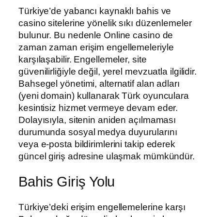
Türkiye’de yabancı kaynaklı bahis ve
casino sitelerine yönelik sıkı düzenlemeler
bulunur. Bu nedenle Online casino de
zaman zaman erişim engellemeleriyle
karşılaşabilir. Engellemeler, site
güvenilirliğiyle değil, yerel mevzuatla ilgilidir.
Bahsegel yönetimi, alternatif alan adları
(yeni domain) kullanarak Türk oyunculara
kesintisiz hizmet vermeye devam eder.
Dolayısıyla, sitenin aniden açılmaması
durumunda sosyal medya duyurularını
veya e-posta bildirimlerini takip ederek
güncel giriş adresine ulaşmak mümkündür.
Bahis Giriş Yolu
Türkiye’deki erişim engellemelerine karşı