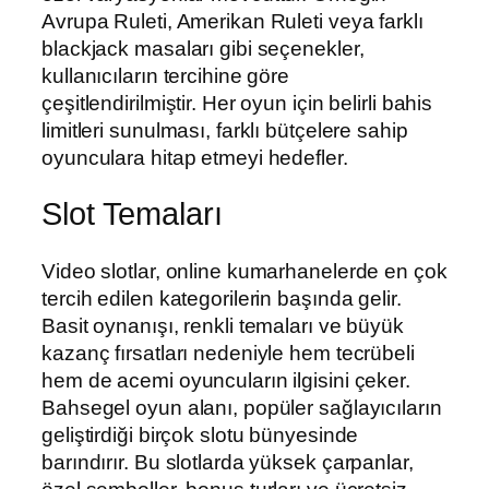
Avrupa Ruleti, Amerikan Ruleti veya farklı
blackjack masaları gibi seçenekler,
kullanıcıların tercihine göre
çeşitlendirilmiştir. Her oyun için belirli bahis
limitleri sunulması, farklı bütçelere sahip
oyunculara hitap etmeyi hedefler.
Slot Temaları
Video slotlar, online kumarhanelerde en çok
tercih edilen kategorilerin başında gelir.
Basit oynanışı, renkli temaları ve büyük
kazanç fırsatları nedeniyle hem tecrübeli
hem de acemi oyuncuların ilgisini çeker.
Bahsegel oyun alanı, popüler sağlayıcıların
geliştirdiği birçok slotu bünyesinde
barındırır. Bu slotlarda yüksek çarpanlar,