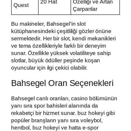
20 Hat
Özelliği ve Artan
Quest
Çarpanlar
Bu makineler, Bahsegel’in slot
kütüphanesindeki çeşitliliği gözler önüne
sermektedir. Her bir slot, kendi mekanikleri
ve tema özellikleriyle farklı bir deneyim
sunar. Özellikle yüksek volatiliteye sahip
slotlar, büyük ödüller peşinde koşan
oyuncular için ilgi çekici olabilir.
Bahsegel Oran Seçenekleri
Bahsegel canlı oranları, casino bölümünün
yanı sıra spor bahisleri alanında da
rekabetçi bir hizmet sunar. buz hokeyi gibi
popüler branşların yanı sıra voleybol,
hentbol, buz hokeyi ve hatta e-spor