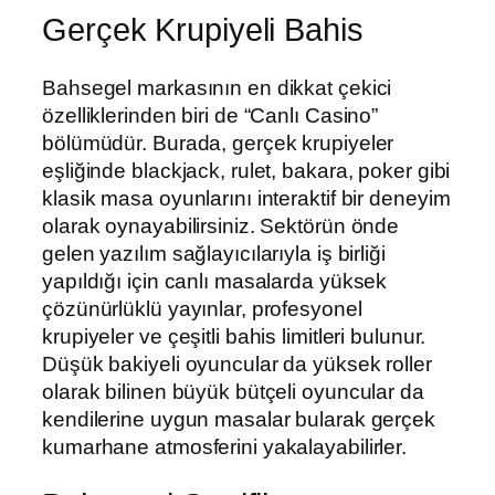
Gerçek Krupiyeli Bahis
Bahsegel markasının en dikkat çekici
özelliklerinden biri de “Canlı Casino”
bölümüdür. Burada, gerçek krupiyeler
eşliğinde blackjack, rulet, bakara, poker gibi
klasik masa oyunlarını interaktif bir deneyim
olarak oynayabilirsiniz. Sektörün önde
gelen yazılım sağlayıcılarıyla iş birliği
yapıldığı için canlı masalarda yüksek
çözünürlüklü yayınlar, profesyonel
krupiyeler ve çeşitli bahis limitleri bulunur.
Düşük bakiyeli oyuncular da yüksek roller
olarak bilinen büyük bütçeli oyuncular da
kendilerine uygun masalar bularak gerçek
kumarhane atmosferini yakalayabilirler.