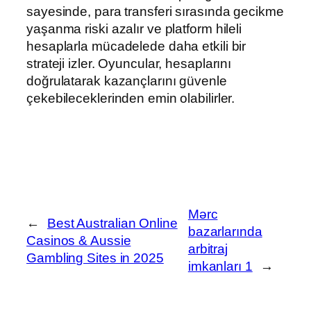
sayesinde, para transferi sırasında gecikme
yaşanma riski azalır ve platform hileli
hesaplarla mücadelede daha etkili bir
strateji izler. Oyuncular, hesaplarını
doğrulatarak kazançlarını güvenle
çekebileceklerinden emin olabilirler.
Mərc
←
Best Australian Online
bazarlarında
Casinos & Aussie
arbitraj
Gambling Sites in 2025
imkanları 1
→