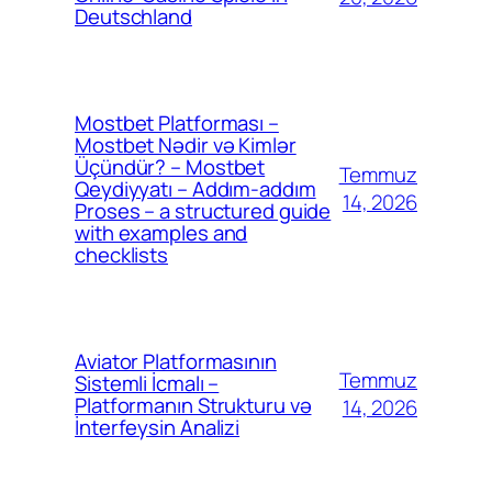
Deutschland
Mostbet Platforması –
Mostbet Nədir və Kimlər
Üçündür? – Mostbet
Temmuz
Qeydiyyatı – Addım-addım
14, 2026
Proses – a structured guide
with examples and
checklists
Aviator Platformasının
Temmuz
Sistemli İcmalı –
Platformanın Strukturu və
14, 2026
İnterfeysin Analizi