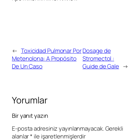
←
Toxicidad Pulmonar Por
Dosage de
Metenolona: A Propósito
Stromectol :
De Un Caso
Guide de Gale
→
Yorumlar
Bir yanıt yazın
E-posta adresiniz yayınlanmayacak.
Gerekli
alanlar
*
ile işaretlenmişlerdir