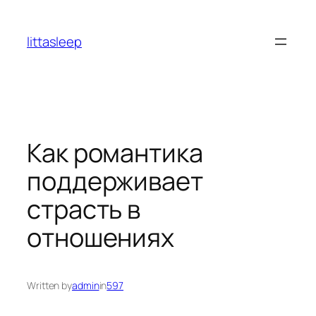
İçeriğe
geç
littasleep
Как романтика
поддерживает
страсть в
отношениях
Written by
admin
in
597