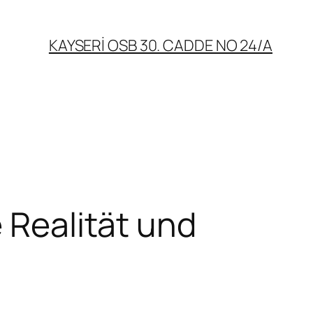
KAYSERİ OSB 30. CADDE NO 24/A
e Realität und