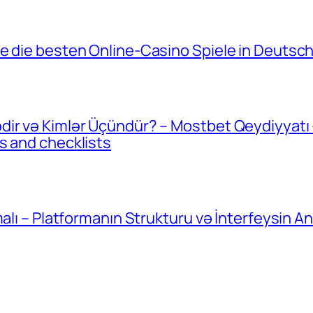
e die besten Online-Casino Spiele in Deutsc
dir və Kimlər Üçündür? – Mostbet Qeydiyyat
s and checklists
alı – Platformanın Strukturu və İnterfeysin Ana