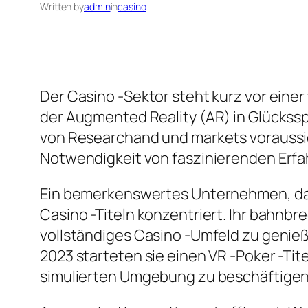
Written by
admin
in
casino
Der Casino -Sektor steht kurz vor einer
der Augmented Reality (AR) in Glücksspi
von Researchand und markets voraussicht
Notwendigkeit von faszinierenden Erfa
Ein bemerkenswertes Unternehmen, das di
Casino -Titeln konzentriert. Ihr bahnb
vollständiges Casino -Umfeld zu genieße
2023 starteten sie einen VR -Poker -Tite
simulierten Umgebung zu beschäftigen, 