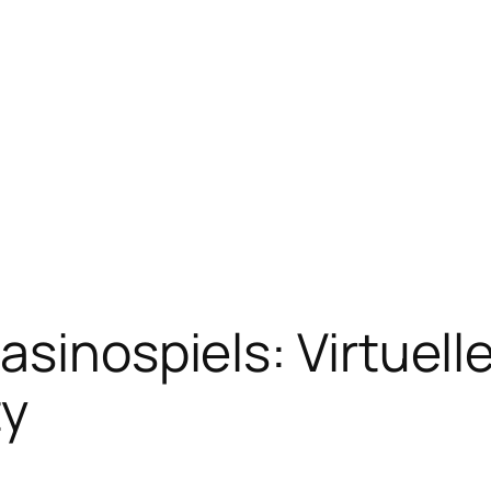
sinospiels: Virtuell
ty