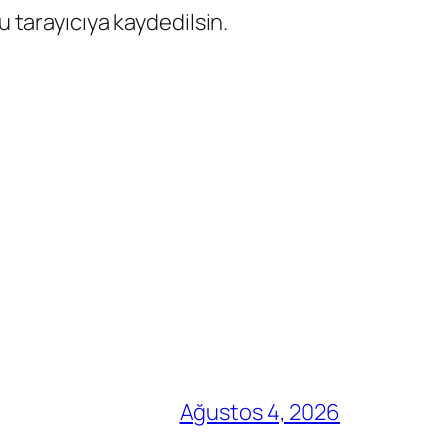
 tarayıcıya kaydedilsin.
Ağustos 4, 2026