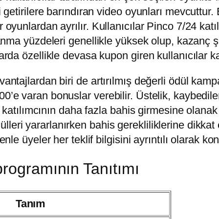
rli getirilere barındıran video oyunları mevcutt
 oyunlardan ayrılır. Kullanıcılar Pinco 7/24 katıl
kazanma yüzdeleri genellikle yüksek olup, kazanç
larda özellikle devasa kupon giren kullanıcılar ka
antajlardan biri de artırılmış değerli ödül kampa
00’e varan bonuslar verebilir. Üstelik, kaybedile
ar, katılımcının daha fazla bahis girmesine olanak
eri yararlanırken bahis gerekliliklerine dikkat e
nle üyeler her teklif bilgisini ayrıntılı olarak kon
programının Tanıtımı
Tanım