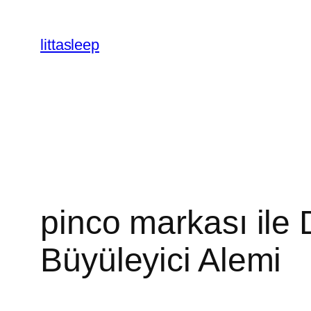
İçeriğe
geç
littasleep
pinco markası ile 
Büyüleyici Alemi