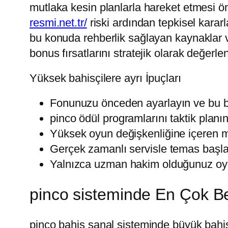
mutlaka kesin planlarla hareket etmesi ön
resmi.net.tr/
riski ardından tepkisel kararl
bu konuda rehberlik sağlayan kaynaklar v
bonus fırsatlarını stratejik olarak değerlen
Yüksek bahisçilere ayrı İpuçları
Fonunuzu önceden ayarlayın ve bu 
pinco ödül programlarını taktik planın
Yüksek oyun değişkenliğine içeren ma
Gerçek zamanlı servisle temas başlat
Yalnızca uzman hakim olduğunuz oyunl
pinco sisteminde En Çok Be
pinco bahis sanal sisteminde büyük bahis 