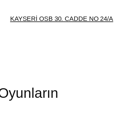
KAYSERİ OSB 30. CADDE NO 24/A
 Oyunların