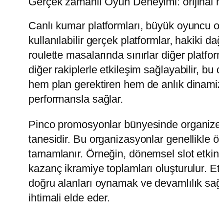
Gerçek zamanlı Oyun Deneyimi: orijinal
Canlı kumar platformları, büyük oyuncu oyu
kullanılabilir gerçek platformlar, hakiki 
roulette masalarında sınırlar diğer platfo
diğer rakiplerle etkileşim sağlayabilir, b
hem plan gerektiren hem de anlık dinamiz
performansla sağlar.
Pinco promosyonlar bünyesinde organize ed
tanesidir. Bu organizasyonlar genellikle 
tamamlanır. Örneğin, dönemsel slot etkinlik
kazanç ikramiye toplamları oluşturulur. 
doğru alanları oynamak ve devamlılık sağ
ihtimali elde eder.