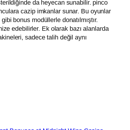
sterildiğinde da heyecan sunabilir. pinco
unculara cazip imkanlar sunar. Bu oyunlar
 gibi bonus modüllerle donatılmıştır.
mize edebilirler. Ek olarak bazı alanlarda
kineleri, sadece talih değil aynı