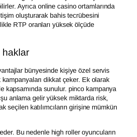
irler. Ayrıca online casino ortamlarında
etişim oluşturarak bahis tecrübesini
ellikle RTP oranları yüksek ölçüde
 haklar
vantajlar bünyesinde kişiye özel servis
lık kampanyaları dikkat çeker. Ek olarak
kitle kapsamında sunulur. pinco kampanya
 şu anlama gelir yüksek miktarda risk,
arak seçilen katılımcıların girişine mümkün
eder. Bu nedenle high roller oyuncuların