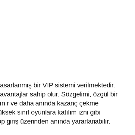
asarlanmış bir VIP sistemi verilmektedir.
vantajlar sahip olur. Sözgelimi, özgül bir
t alınır ve daha anında kazanç çekme
ksek sınıf oyunlara katılım izni gibi
op giriş üzerinden anında yararlanabilir.