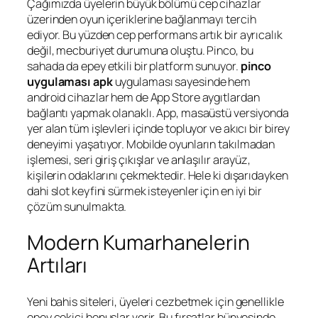
Çağımızda üyelerin büyük bölümü cep cihazlar
üzerinden oyun içeriklerine bağlanmayı tercih
ediyor. Bu yüzden cep performans artık bir ayrıcalık
değil, mecburiyet durumuna oluştu. Pinco, bu
sahada da epey etkili bir platform sunuyor.
pinco
uygulaması apk
uygulaması sayesinde hem
android cihazlar hem de App Store aygıtlardan
bağlantı yapmak olanaklı. App, masaüstü versiyonda
yer alan tüm işlevleri içinde topluyor ve akıcı bir birey
deneyimi yaşatıyor. Mobilde oyunların takılmadan
işlemesi, seri giriş çıkışlar ve anlaşılır arayüz,
kişilerin odaklarını çekmektedir. Hele ki dışarıdayken
dahi slot keyfini sürmek isteyenler için en iyi bir
çözüm sunulmakta.
Modern Kumarhanelerin
Artıları
Yeni bahis siteleri, üyeleri cezbetmek için genellikle
epey çekici bonuslar verir. Bu fırsatlar bünyesinde