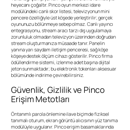
heyecanı çoğaltır.
Pinco oyun merkezi
idare
modülündeki canlı skor listesi, televizyonun mini
pencere özelliğiyle üst köşede yerleştirilir; gerçek
oyununuzu bölünmeye sebep olmaz. Canlı yayıncı
entegrasyonu, stream aracı tarzı dış uygulamaya
zorunluluk olmadan televizyon üzerinden doğrudan
stream oluşturmanıza müsaade tanır. Panelin
yanına yarı saydam iletişim penceresi, sağ köşe
köşeye destek ölçüm cihazı gösterilir.
Pinco
firma
ödüllendirme sistemi, izlenme adet başına dijital
jeton sunmaktadır; bu elektronik tokenları aksesuar
bölümünde indirime çevirebilirsiniz.
Güvenlik, Gizlilik ve Pinco
Erişim Metotları
Öntanımlı parola önlemine ilave biçimde fiziksel
tanımalı oturum, ekran görüntü alıcısının yüz tanıma
modülüyle uygulanır.
Pinco erişim
basamaklarında