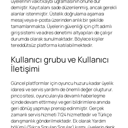
üyelerinin vakit kaybı uğramasının önüne dur
demiştir. Kayıt alanı sade düzenlenmiş, ancak gerekli
alanlar istenmiştir. Üstelik doğrulama aşaması
mesaj veya e-posta üzerinden anlık bir şekilde
tamamlanmakta. Üyelerin güvenliği için çift adımlı
giriş sistemi ve adres denetimi altyapıları de çalışır
durumda olarak sunulmaktadır. Böylece kişiler
tereddütsüz platforma katılabilmektedir.
Kullanıcı grubu ve Kullanıcı
İletişimi
Güncel platformlar için oyuncu huzuru kadar üyelik
idaresi ve servis yardımı de önemli değer oluşturur.
pinco sitesi, oyuncularıyla devamlı haberleşme
içinde devam ettirmeyi ve geri bildirimlere anında
geri dönüş yapmayı prensip edinmiştir. Gerçek
zamanlı servis hizmeti 7/24 hizmettedir ve Türkçe
danışmanlık gönderilmektedir. Ek olarak Yardım
bölümü (Sıkça Sorulan Sorular) kısmı, üyelerin denk