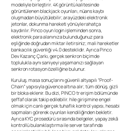
modeliyle birleştirir. 4K görüntü kalitesinde
görüntülenen blackjack oyunları, nüans kaybı
oluşmadan büyütülebilir; arayüzdeki elektronik
jetonlar, dokunma hareketi yönüyle rahatça
kaydırılır.
Pinco oyun login
işleminden sonra,
elektronik para alanınıza bulunduğunuz para
eşliğinde doğrudan miktar iletirsiniz; mali hareketler
bankacılık güvenliği v4.0 desteklidir. Ayrıca Pinco
Dev Kazanç Çarkı, gerçek senkron biçimde
toplulukla aynı saniyeyi yaşamanızı sağlayan
senkron rotasyon özelliğine bulunur.
Kuruluş, masa sonuçlarını güvenli altyapılı “Proof-
Chain” yapısıyla güvence altına alır; tüm dönüş, gizli
bir bloka eklenir. Bu dizi,
PINCO tr erişim
bölümünde
şeffaf olarak takip edilebilir. hile girişimine engel
olmak için canlı gerçek tuhaflık kontrol yapısı, hesabi
sapmaları görerek oyunları kendiliğinden bekletir.
Ayrıca KYC prosedürü sırasında belgeler, yapay zekâ
kontrollü bulanıklaştırma ile server tarafında