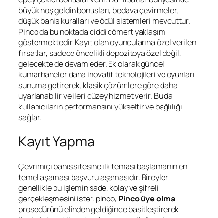
büyük hoş geldin bonusları, bedava çevirmeler,
düşük bahis kuralları ve ödül sistemleri mevcuttur.
Pinco da bu noktada ciddi cömert yaklaşım
göstermektedir. Kayıt olan oyuncularına özel verilen
fırsatlar, sadece öncelikli depozitoya özel değil,
gelecekte de devam eder. Ek olarak güncel
kumarhaneler daha inovatif teknolojileri ve oyunları
sunuma getirerek, klasik çözümlere göre daha
uyarlanabilir ve ileri düzey hizmet verir. Bu da
kullanıcıların performansını yükseltir ve bağlılığı
sağlar.
Kayıt Yapma
Çevrimiçi bahis sitesine ilk teması başlamanın en
temel aşaması başvuru aşamasıdır. Bireyler
genellikle bu işlemin sade, kolay ve şifreli
gerçekleşmesini ister. pinco,
Pinco üye olma
prosedürünü elinden geldiğince basitleştirerek