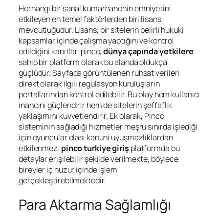
Herhangi bir sanal kumarhanenin emniyetini
etkileyen en temel faktörlerden biri lisans
mevcutluğudur. Lisans, bir sitelerin belirli hukuki
kapsamlar içinde çalışma yaptığını ve kontrol
edildiğini kanıtlar. pinco,
dünya çapında yetkilere
sahip bir platform olarak bu alanda oldukça
güçlüdür. Sayfada görüntülenen ruhsat verileri
direkt olarak ilgili regülasyon kuruluşların
portallarından kontrol edilebilir. Bu olay hem kullanıcı
inancını güçlendirir hem de sitelerin şeffaflık
yaklaşımını kuvvetlendirir. Ek olarak, Pinco
sisteminin sağladığı hizmetler meşru sınırda işlediği
için oyuncular olası kanuni uyuşmazlıklardan
etkilenmez.
pinco turkiye giriş
platformda bu
detaylar erişilebilir şekilde verilmekte, böylece
bireyler iç huzur içinde işlem
gerçekleştirebilmektedir.
Para Aktarma Sağlamlığı