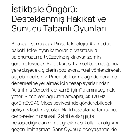
İstikbale Öngörü:
Desteklenmiş Hakikat ve
Sunucu Tabanlı Oyunları
Birazdan sunulacak Pinco teknolojisi AR modülü
paketi, televizyon kameranızı vasıtasıyla
salonunuzun alt yüzeyine ışıklı oyun zemini
görüntüleyecek. Rulet küresi fiziksel bulunduğunuz
yere düşecek, çiplerin pozisyonunu el yönlendirerek
seçebileceksiniz.
Pinco platformu
ağında deneme
denemesine yer almak için hesap ayarlarından
“Artırılmış Gerçeklik erken Erişim” alanını seçmek
yeter. Pinco Veri ağı Ultra altyapısı, 4K 120 Hz
görüntüyü 40 Mbps seviyesinde gönderebilecek
gelişmiş kodek uygular. Akıllı hesaplama tamponu,
çerçevelerin oransal 12’sini başlangıçta
hesapladığından komut gecikmesi kullanıcı algısını
geçen limit aşmaz.
Şans Oyunu pinco
yaşantısı de