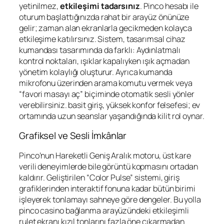
yetinilmez,
etkileşimi tadarsınız
.
Pinco hesabı
ile
oturum başlattığınızda rahat bir arayüz önünüze
gelir; zaman alan ekranlarla gecikmeden kolayca
etkileşime katılırsınız. Sistem, tasarımsal cihaz
kumandası tasarımında da farklı: Aydınlatmalı
kontrol noktaları, ışıklar kapalıyken ışık açmadan
yönetim kolaylığı oluşturur. Ayrıca kumanda
mikrofonu üzerinden arama komutu vermek veya
“favori masayı aç” biçiminde otomatik sesli yönler
verebilirsiniz. basit giriş, yüksek konfor felsefesi; ev
ortamında uzun seanslar yaşandığında kilit rol oynar.
Grafiksel ve Sesli İmkânlar
Pinco’nun Hareketli Geniş Aralık motoru, üst kare
verili deneyimlerde bile görüntü kopmasını ortadan
kaldırır. Geliştirilen “Color Pulse” sistemi, giriş
grafiklerinden interaktif fonuna kadar bütün birimi
işleyerek tonlamayı sahneye göre dengeler. Bu yolla
pinco casino bağlanma
arayüzündeki etkileşimli
rulet ekranı kızıl tonlarını fazla öne çıkarmadan