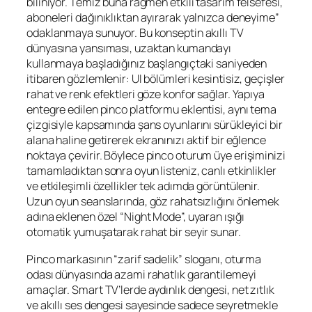
biliniyor. Temiz buna rağmen etkili tasarım felsefesi,
aboneleri dağınıklıktan ayırarak yalnızca deneyime”
odaklanmaya sunuyor. Bu konseptin akıllı TV
dünyasına yansıması, uzaktan kumandayı
kullanmaya başladığınız başlangıçtaki saniyeden
itibaren gözlemlenir: UI bölümleri kesintisiz, geçişler
rahat ve renk efektleri göze konfor sağlar. Yapıya
entegre edilen
pinco platformu
eklentisi, aynı tema
çizgisiyle kapsamında şans oyunlarını sürükleyici bir
alana haline getirerek ekranınızı aktif bir eğlence
noktaya çevirir. Böylece
pinco oturum
üye erişiminizi
tamamladıktan sonra oyun listeniz, canlı etkinlikler
ve etkileşimli özellikler tek adımda görüntülenir.
Uzun oyun seanslarında, göz rahatsızlığını önlemek
adına eklenen özel “Night Mode”, uyaran ışığı
otomatik yumuşatarak rahat bir seyir sunar.
Pinco markasının “zarif sadelik” sloganı, oturma
odası dünyasında azami rahatlık garantilemeyi
amaçlar. Smart TV’lerde aydınlık dengesi, net zıtlık
ve akıllı ses dengesi sayesinde sadece seyretmekle