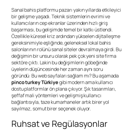
Sanal bahis platformu pazarı yakın yıllarda etkileyici
bir gelişme yaşadı. Teknik sistemlerin evrimi ve
kullanıcıların cep ekranlar üzerinden hızlı giriş
başarması, bu gelişimde temel bir katkı üstlendi.
Özellikle küresel kriz ardından yükselen dijitalleşme
gereksinimiyle eşliğinde, geleneksel lokal bahis
salonlarının rolünü sanal siteler devralmaya girdi. Bu
değişimin bir unsuru olarak pek çok yeni site firma
sektöre çıktı. Lakin bu değişimlerin göbeğinde
üyelerin düşüncesinde her zaman aynı soru
göründü: Bu web sayfaları sağlam mı? Bu aşamada
pinco turkey Türkiye
gibi modern ama kullanıcı
dostu platformlar ön plana çıkıyor. Şık tasarımları,
şeffaf mali yöntemleri ve gelişmiş kullanıcı
bağlantısıyla, taze kumarhaneler artık birer yol
sayılmaz, somut birer seçenek oluyor.
Ruhsat ve Regülasyonlar