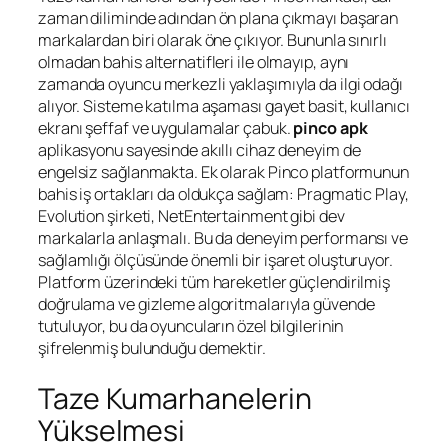
zaman diliminde adından ön plana çıkmayı başaran
markalardan biri olarak öne çıkıyor. Bununla sınırlı
olmadan bahis alternatifleri ile olmayıp, aynı
zamanda oyuncu merkezli yaklaşımıyla da ilgi odağı
alıyor. Sisteme katılma aşaması gayet basit, kullanıcı
ekranı şeffaf ve uygulamalar çabuk.
pinco apk
aplikasyonu sayesinde akıllı cihaz deneyim de
engelsiz sağlanmakta. Ek olarak Pinco platformunun
bahis iş ortakları da oldukça sağlam: Pragmatic Play,
Evolution şirketi, NetEntertainment gibi dev
markalarla anlaşmalı. Bu da deneyim performansı ve
sağlamlığı ölçüsünde önemli bir işaret oluşturuyor.
Platform üzerindeki tüm hareketler güçlendirilmiş
doğrulama ve gizleme algoritmalarıyla güvende
tutuluyor, bu da oyuncuların özel bilgilerinin
şifrelenmiş bulunduğu demektir.
Taze Kumarhanelerin
Yükselmesi