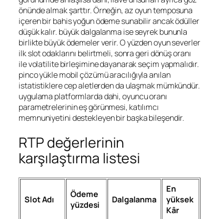
önünde almak şarttır. Örneğin, az oyun temposuna
içeren bir bahis yoğun ödeme sunabilir ancak ödüller
düşük kalır. büyük dalgalanma ise seyrek bununla
birlikte büyük ödemeler verir. O yüzden oyun severler
ilk slot odaklarını belirtmeli, sonra geri dönüş oranı
ile volatilite birleşimine dayanarak seçim yapmalıdır.
pinco yükle mobil çözümü aracılığıyla anılan
istatistiklere cep aletlerden da ulaşmak mümkündür.
uygulama platformlarda dahi, oyuncu oranı
parametrelerinin eş görünmesi, katılımcı
memnuniyetini destekleyen bir başka bileşendir.
RTP değerlerinin
karşılaştırma listesi
En
Ödeme
Slot Adı
Dalgalanma
yüksek
yüzdesi
Kâr