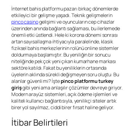
İnternet bahis platformu pazarı birkaç dönemlerde
etkileyici bir gelişme yaşadı. Teknik gelişmelerin
pinco casino
gelişimi ve oyuncuların cep cihazlar
üzerinden anında bağlantı sağlaması, bu ilerlemede
önemli etki üstlendi. Hele ki korona dönemi sonrası
artan sayısallaşma ihtiyacıyla paralelinde, klasik
fiziksel bahis merkezlerinin rolünü online sistemler
doldurmaya başlamıştır. Bu yeniliğin bir sonucu
niteliğinde pek çok yeni çıkan kumarhane markası
sektöre katıldı. Fakat bu yeniliklerin ortasında
üyelerin aklında sürekli değişmeyen soru oluştu: Bu
alanlar güvenli mi? İşte
pinco platformu turkey
giriş
gibi yeni ama anlaşılır çözümler devreye giriyor.
Modern arayüz sistemleri, açık ödeme işlemleri ve
kaliteli kullanıcı bağlantısıyla, yenilikçi siteler artık
birer yol sayılmaz, ciddi birer fırsat haline geliyor.
İtibar Belirtileri