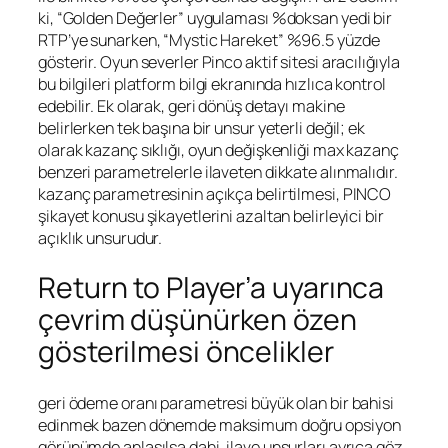
ki, “Golden Değerler” uygulaması %doksan yedi bir
RTP’ye sunarken, “Mystic Hareket” %96.5 yüzde
gösterir. Oyun severler Pinco aktif sitesi aracılığıyla
bu bilgileri platform bilgi ekranında hızlıca kontrol
edebilir. Ek olarak, geri dönüş detayı makine
belirlerken tek başına bir unsur yeterli değil; ek
olarak kazanç sıklığı, oyun değişkenliği max kazanç
benzeri parametrelerle ilaveten dikkate alınmalıdır.
kazanç parametresinin açıkça belirtilmesi, PINCO
şikayet konusu şikayetlerini azaltan belirleyici bir
açıklık unsurudur.
Return to Player’a uyarınca
çevrim düşünürken özen
gösterilmesi öncelikler
geri ödeme oranı parametresi büyük olan bir bahisi
edinmek bazen dönemde maksimum doğru opsiyon
görünümde anlaşılsa dahi, ilave unsurları ayrıca göz