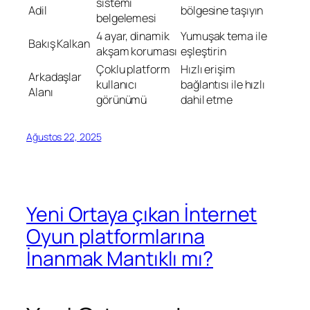
sistemi
Adil
bölgesine taşıyın
belgelemesi
4 ayar, dinamik
Yumuşak tema ile
Bakış Kalkan
akşam koruması
eşleştirin
Çoklu platform
Hızlı erişim
Arkadaşlar
kullanıcı
bağlantısı ile hızlı
Alanı
görünümü
dahil etme
Ağustos 22, 2025
Yeni Ortaya çıkan İnternet
Oyun platformlarına
İnanmak Mantıklı mı?