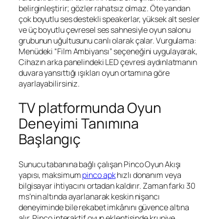
belirginleştirir; gözler rahatsız olmaz. Öte yandan
çok boyutlu ses destekli speakerlar, yüksek alt sesler
ve üç boyutlu çevresel ses sahnesiyle oyun salonu
grubunun uğultusunu canlı olarak çalar. Vurgulama:
Menüdeki “Film Ambiyansı” seçeneğini uygulayarak,
Cihazın arka panelindeki LED çevresi aydınlatmanın
duvara yansıttığı ışıkları oyun ortamına göre
ayarlayabilirsiniz.
TV platformunda Oyun
Deneyimi Tanımına
Başlangıç
Sunucu tabanına bağlı çalışan Pinco Oyun Akışı
yapısı, maksimum
pinco apk
hızlı donanım veya
bilgisayar ihtiyacını ortadan kaldırır. Zaman farkı 30
ms’nin altında ayarlanarak keskin nişancı
deneyiminde bile rekabet imkânını güvence altına
alır.
Pinco interaktif oyun
eklentisinde krupiye