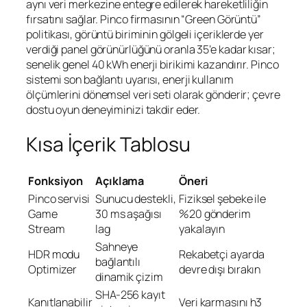
aynı veri merkezine entegre edilerek hareketliliğin
fırsatını sağlar. Pinco firmasının “Green Görüntü”
politikası, görüntü biriminin gölgeli içeriklerde yer
verdiği panel görünürlüğünü oranla 35’e kadar kısar;
senelik genel 40 kWh enerji birikimi kazandırır.
Pinco
sistemi
son bağlantı uyarısı, enerji kullanım
ölçümlerini dönemsel veri seti olarak gönderir; çevre
dostu oyun deneyiminizi takdir eder.
Kısa İçerik Tablosu
Fonksiyon
Açıklama
Öneri
Pinco servisi
Sunucu destekli,
Fiziksel şebeke ile
Game
30 ms aşağısı
%20 gönderim
Stream
lag
yakalayın
Sahneye
HDR modu
Rekabetçi ayarda
bağlantılı
Optimizer
devre dışı bırakın
dinamik çizim
SHA-256 kayıt
Kanıtlanabilir
Veri karmasını h3