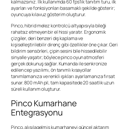
kalmazsınız. İlk kullanımda 60 fps’lik tanıtım turu, ilk
ayarları ve fonksiyonları basamaklı şekilde gösterir;
oyuncuya kılavuz gösterim oluşturur.
Pinco, hibrid melez kontrolcü altyapısıyla bileği
rahatsız etmeyen bir el hissi yaratır. Ergonomik
çizgiler, deri benzeri dış kaplama ve
kişiselleştirilebilir direnç gibi özellikler öne çıkar. Geri
bildirim sensörleri, çipin sesini bile hissedilebilir
sinyalle yaşatır; böylece
pinco
oyun atmosferi
gerçek dokunuş sağlar. Kumanda ile senkronize
edilen cep yazılımı, ön tanımlı kısayollar
tanımlamanıza ve renkli ışıkları ayarlamanıza fırsat
sunar. 800 mAh pil, tam kapasitede 20 saatlik uzun
süreli kullanım oluşturur.
Pinco Kumarhane
Entegrasyonu
Pinco, alışılagelmiş kumarhaneyi güncel aktarım