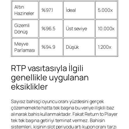
Altın
%97.1
İdeal
5.000x
Hazineler
Gizemli
%96.5
Üst seviye
10.000x
Dönüş
Meyve
%94.9
Düşük
1.200x
Parlaması
RTP vasıtasıyla İlgili
genellikle uygulanan
eksiklikler
Sayısız bahisçi oyuncu oranı yüzdesini gerçek
çözememekte hatta tek başına bu veriye ilişkili baz
alınarak bahis kullanmaktadır. Fakat Return to Player
tek tek başına getiriyi teminat vermez. Bahisin
sistemleri, kişinin slot periyodu artı kupon oranı tarzı