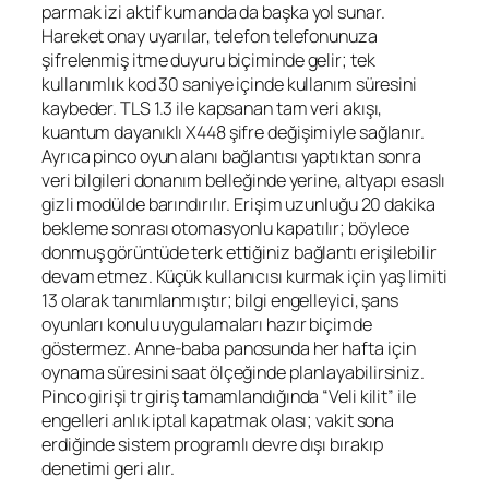
parmak izi aktif kumanda da başka yol sunar.
Hareket onay uyarılar, telefon telefonunuza
şifrelenmiş itme duyuru biçiminde gelir; tek
kullanımlık kod 30 saniye içinde kullanım süresini
kaybeder. TLS 1.3 ile kapsanan tam veri akışı,
kuantum dayanıklı X448 şifre değişimiyle sağlanır.
Ayrıca
pinco oyun alanı bağlantısı
yaptıktan sonra
veri bilgileri donanım belleğinde yerine, altyapı esaslı
gizli modülde barındırılır. Erişim uzunluğu 20 dakika
bekleme sonrası otomasyonlu kapatılır; böylece
donmuş görüntüde terk ettiğiniz bağlantı erişilebilir
devam etmez. Küçük kullanıcısı kurmak için yaş limiti
13 olarak tanımlanmıştır; bilgi engelleyici, şans
oyunları konulu uygulamaları hazır biçimde
göstermez. Anne-baba panosunda her hafta için
oynama süresini saat ölçeğinde planlayabilirsiniz.
Pinco girişi tr giriş
tamamlandığında “Veli kilit” ile
engelleri anlık iptal kapatmak olası; vakit sona
erdiğinde sistem programlı devre dışı bırakıp
denetimi geri alır.