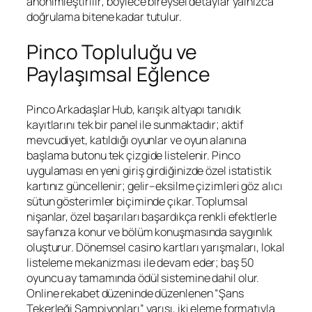
anonimleştirilir; böylece bireysel detaylar yalnızca
doğrulama bitene kadar tutulur.
Pinco Topluluğu ve
Paylaşımsal Eğlence
Pinco Arkadaşlar Hub, karışık altyapı tanıdık
kayıtlarını tek bir panel ile sunmaktadır; aktif
mevcudiyet, katıldığı oyunlar ve oyun alanına
başlama butonu tek çizgide listelenir.
Pinco
uygulaması en yeni giriş
girdiğinizde özel istatistik
kartınız güncellenir; gelir–eksilme çizimleri göz alıcı
sütun gösterimler biçiminde çıkar. Toplumsal
nişanlar, özel başarıları başardıkça renkli efektlerle
sayfanıza konur ve bölüm konuşmasında saygınlık
oluşturur. Dönemsel casino kartları yarışmaları, lokal
listeleme mekanizması ile devam eder; baş 50
oyuncu ay tamamında ödül sistemine dahil olur.
Online rekabet düzeninde düzenlenen “Şans
Tekerleği Şampiyonları” yarışı, iki eleme formatıyla