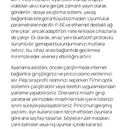
videoları akıcı kare gerçek zamanlı yayın olarak
gönderilir; dosya sıkıştırma sistemi, yavaş
bağlantıda bile görüntüyü bozmadan. Uyumluluk
parametrelerinde Wi-Fi 6E ve ethernet destekli ağ
öne çıkar; ancak adaptif bit-rate ile klasik cihazlarla
de çalışır. Ek olarak, en az yeni bluetooth protokolü
sürümlü bir gamepad bulundurmanızı mutlaka
iletiriz; bu, cihaz arası bağlantıda gecikmeyi
minimize eder ve enerji etkinliğini artırır.
Ayarlama asistanı, önceki çalıştırmada internet
bağlantısı giriş bilginizi ve
pinco casino
verilerinizi
alır. Peşi sıra profil resminizi seçerken TV’nin optik
sistemini çalıştırabilir veya telefon uygulamasından
yükleme yapabilirsiniz. Dilerseniz misafir girişi
yaratarak yerinizdeki misafirlerinize içerik listenizi
sınırlı süreyle paylaşabilirsiniz. Pinco’nun gelişmiş
yazılımı, ayrı kullanıcıların tercih ettikleri oyunlara
göre ana sayfayı tasarlar; böylece rulet masaları,
canlı bahisler veya niş oyunlar içinde kararsız