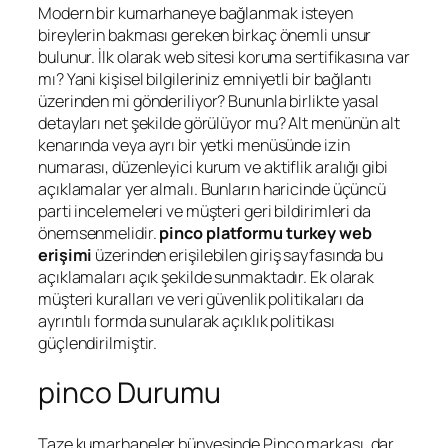
Modern bir kumarhaneye bağlanmak isteyen
bireylerin bakması gereken birkaç önemli unsur
bulunur. İlk olarak web sitesi koruma sertifikasına var
mı? Yani kişisel bilgileriniz emniyetli bir bağlantı
üzerinden mi gönderiliyor? Bununla birlikte yasal
detayları net şekilde görülüyor mu? Alt menünün alt
kenarında veya ayrı bir yetki menüsünde izin
numarası, düzenleyici kurum ve aktiflik aralığı gibi
açıklamalar yer almalı. Bunların haricinde üçüncü
parti incelemeleri ve müşteri geri bildirimleri da
önemsenmelidir.
pinco platformu turkey web
erişimi
üzerinden erişilebilen giriş sayfasında bu
açıklamaları açık şekilde sunmaktadır. Ek olarak
müşteri kuralları ve veri güvenlik politikaları da
ayrıntılı formda sunularak açıklık politikası
güçlendirilmiştir.
pinco Durumu
Taze kumarhaneler bünyesinde Pinco markası, dar