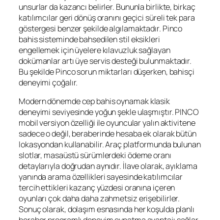
unsurlar da kazancı belirler. Bununla birlikte, birkaç
katılımcılar geri dönüş oranını geçici süreli tek para
göstergesi benzer şekilde algılamaktadır. Pinco
bahis sisteminde bahsedilen stil eksikleri
engellemek için üyelere kılavuzluk sağlayan
dokümanlar artı üye servis desteği bulunmaktadır.
Bu şekilde Pinco sorun miktarları düşerken, bahisçi
deneyimi çoğalır.
Modern dönemde cep bahis oynamak klasik
deneyimi seviyesinde yoğun şekle ulaşmıştır. PINCO
mobil versiyon özelliği ile oyuncular yalın aktivitene
sadece o değil, beraberinde hesaba ek olarak bütün
lokasyondan kullanabilir. Araç platformunda bulunan
slotlar, masaüstü sürümlerdeki ödeme oranı
detaylarıyla doğrudan aynıdır. İlave olarak, ayıklama
yanında arama özellikleri sayesinde katılımcılar
tercih ettikleri kazanç yüzdesi oranına içeren
oyunları çok daha daha zahmetsiz erişebilirler.
Sonuç olarak, dolaşım esnasında her koşulda planlı
beraber programlı deneyim oynatma avantajı sağlar.