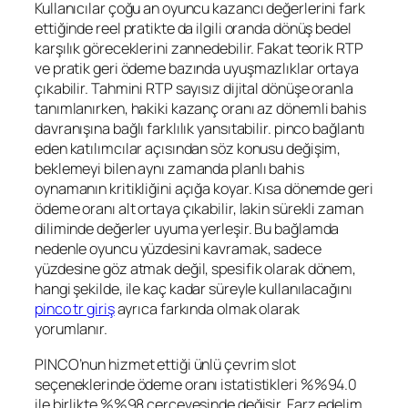
Kullanıcılar çoğu an oyuncu kazancı değerlerini fark
ettiğinde reel pratikte da ilgili oranda dönüş bedel
karşılık göreceklerini zannedebilir. Fakat teorik RTP
ve pratik geri ödeme bazında uyuşmazlıklar ortaya
çıkabilir. Tahmini RTP sayısız dijital dönüşe oranla
tanımlanırken, hakiki kazanç oranı az dönemli bahis
davranışına bağlı farklılık yansıtabilir. pinco bağlantı
eden katılımcılar açısından söz konusu değişim,
beklemeyi bilen aynı zamanda planlı bahis
oynamanın kritikliğini açığa koyar. Kısa dönemde geri
ödeme oranı alt ortaya çıkabilir, lakin sürekli zaman
diliminde değerler uyuma yerleşir. Bu bağlamda
nedenle oyuncu yüzdesini kavramak, sadece
yüzdesine göz atmak değil, spesifik olarak dönem,
hangi şekilde, ile kaç kadar süreyle kullanılacağını
pinco tr giriş
ayrıca farkında olmak olarak
yorumlanır.
PINCO’nun hizmet ettiği ünlü çevrim slot
seçeneklerinde ödeme oranı istatistikleri %%94.0
ile birlikte %%98 çerçevesinde değişir. Farz edelim