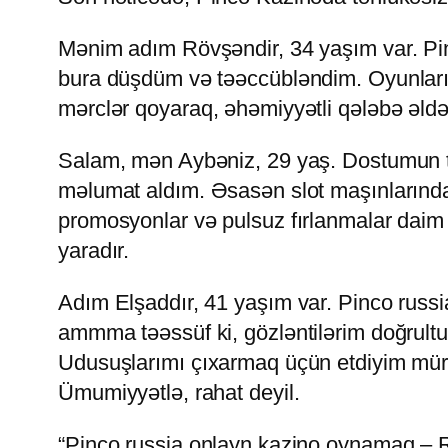
Mənim adım Rövşəndir, 34 yaşım var. Pi
bura düşdüm və təəccübləndim. Oyunların 
mərclər qoyaraq, əhəmiyyətli qələbə əldə
Salam, mən Aybəniz, 29 yaş. Dostumun t
məlumat aldım. Əsasən slot maşınlarında 
promosyonlar və pulsuz fırlanmalar daim 
yaradır.
Adım Elşaddır, 41 yaşım var. Pinco russ
ammma təəssüf ki, gözləntilərim doğrultul
Udusuşlarımı çıxarmaq üçün etdiyim müra
Ümumiyyətlə, rahat deyil.
“Pinco russia onlayn kazino oynamaq – 