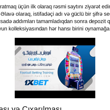
tmaq üçün ilk olaraq rəsmi saytını ziyarət edi
Əlavə olaraq, istifadəçi adı və güclü bir şifrə 
 sadə addımları tamamladıqdan sonra depozit q
n kolleksiyasından hər hansı birini oynamağa 
ası və Çıxarılması