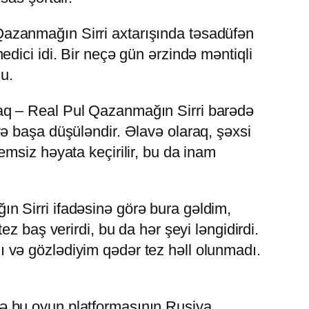
azanmağın Sirri axtarışında təsadüfən
dici idi. Bir neçə gün ərzində məntiqli
u.
aq – Real Pul Qazanmağın Sirri barədə
ə başa düşüləndir. Əlavə olaraq, şəxsi
msiz həyata keçirilir, bu da inam
 Sirri ifadəsinə görə bura gəldim,
z baş verirdi, bu da hər şeyi ləngidirdi.
 və gözlədiyim qədər tez həll olunmadı.
ə bu oyun platformasının Rusiya