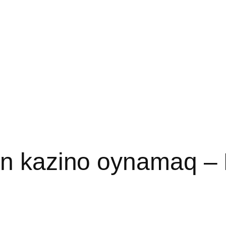
yn kazino oynamaq – 