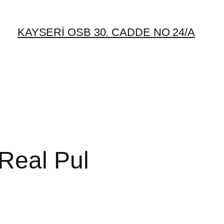
KAYSERİ OSB 30. CADDE NO 24/A
Real Pul