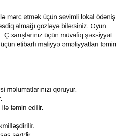
 ilə mərc etmək üçün sevimli lokal ödəniş
təsdiq almağı gözləyə bilərsiniz. Oyun
r. Çıxarışlarınız üçün müvafiq şəxsiyyət
üçün etibarlı maliyyə əməliyyatları təmin
si məlumatlarınızı qoruyur.
.
lə təmin edilir.
illəşdirilir.
sas şərtdir.