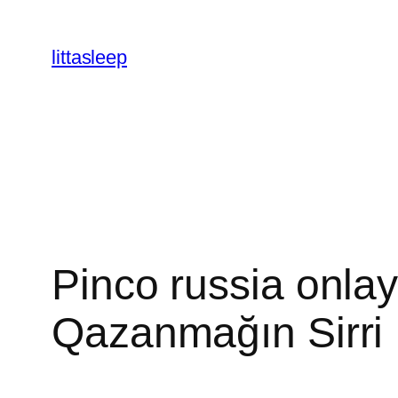
İçeriğe
geç
littasleep
Pinco russia onla
Qazanmağın Sirri