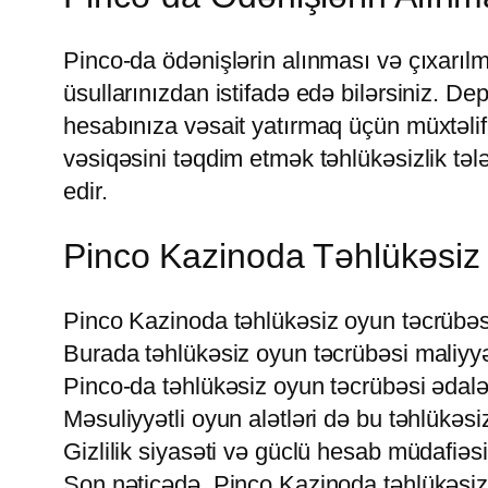
Pinco-da ödənişlərin alınması və çıxarılm
üsullarınızdan istifadə edə bilərsiniz. De
hesabınıza vəsait yatırmaq üçün müxtəlif b
vəsiqəsini təqdim etmək təhlükəsizlik təl
edir.
Pinco Kazinoda Təhlükəsiz
Pinco Kazinoda təhlükəsiz oyun təcrübəsi,
Burada təhlükəsiz oyun təcrübəsi maliyyə 
Pinco-da təhlükəsiz oyun təcrübəsi ədalətl
Məsuliyyətli oyun alətləri də bu təhlükəsi
Gizlilik siyasəti və güclü hesab müdafiəsi 
Son nəticədə, Pinco Kazinoda təhlükəsiz 