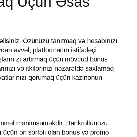
aq Üçün Əsas
lisiniz. Özünüzü tanıtmaq və hesabınızı
an əvvəl, platformanın istifadəçi
şlarınızı artırmaq üçün mövcud bonus
arınızı və itkilərinizi nəzarətdə saxlamaq
iyyatlarınızı qorumaq üçün kazinonun
kəmməl mənimsəməkdir. Bankrollunuzu
u üçün ən sərfəli olan bonus və promo