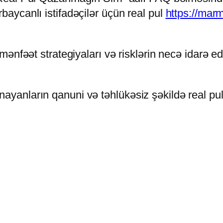
aycanlı istifadəçilər üçün real pul
https://mar
nfəət strategiyaları və risklərin necə idarə edi
yanların qanuni və təhlükəsiz şəkildə real pu