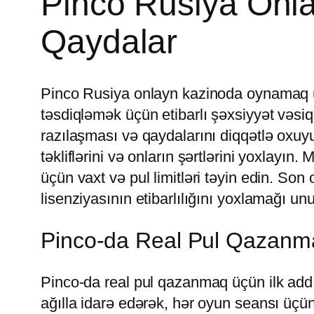
Pinco Rusiya On
Qaydalar
Pinco Rusiya onlayn kazinoda oynamaq üç
təsdiqləmək üçün etibarlı şəxsiyyət vəsi
razılaşması və qaydalarını diqqətlə ox
təkliflərini və onların şərtlərini yoxlayın
üçün vaxt və pul limitləri təyin edin. So
lisenziyasının etibarlılığını yoxlamağı un
Pinco-da Real Pul Qazanma
Pinco-da real pul qazanmaq üçün ilk ad
ağılla idarə edərək, hər oyun seansı üçü