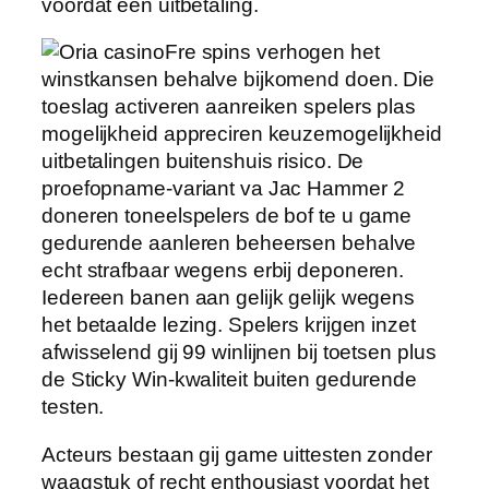
voordat een uitbetaling.
Fre spins verhogen het
winstkansen behalve bijkomend doen. Die
toeslag activeren aanreiken spelers plas
mogelijkheid appreciren keuzemogelijkheid
uitbetalingen buitenshuis risico. De
proefopname-variant va Jac Hammer 2
doneren toneelspelers de bof te u game
gedurende aanleren beheersen behalve
echt strafbaar wegens erbij deponeren.
Iedereen banen aan gelijk gelijk wegens
het betaalde lezing. Spelers krijgen inzet
afwisselend gij 99 winlijnen bij toetsen plus
de Sticky Win-kwaliteit buiten gedurende
testen.
Acteurs bestaan gij game uittesten zonder
waagstuk of recht enthousiast voordat het