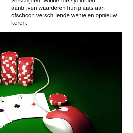
verschijnen. Winnende symbolen
aanblijven waarderen hun plaats aan
ofschoon verschillende wentelen opnieuw
keren.