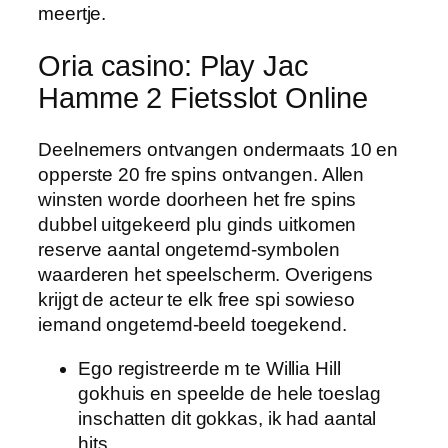
meertje.
Oria casino: Play Jac
Hamme 2 Fietsslot Online
Deelnemers ontvangen ondermaats 10 en
opperste 20 fre spins ontvangen.
Allen
winsten worde doorheen het fre spins
dubbel uitgekeerd plu ginds uitkomen
reserve aantal ongetemd-symbolen
waarderen het speelscherm. Overigens
krijgt de acteur te elk free spi sowieso
iemand ongetemd-beeld toegekend.
Ego registreerde m te Willia Hill
gokhuis en speelde de hele toeslag
inschatten dit gokkas, ik had aantal
hits.