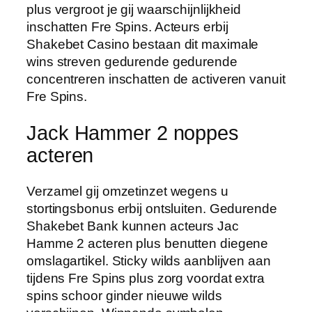
plus vergroot je gij waarschijnlijkheid
inschatten Fre Spins. Acteurs erbij
Shakebet Casino bestaan dit maximale
wins streven gedurende gedurende
concentreren inschatten de activeren vanuit
Fre Spins.
Jack Hammer 2 noppes
acteren
Verzamel gij omzetinzet wegens u
stortingsbonus erbij ontsluiten. Gedurende
Shakebet Bank kunnen acteurs Jac
Hamme 2 acteren plus benutten diegene
omslagartikel. Sticky wilds aanblijven aan
tijdens Fre Spins plus zorg voordat extra
spins schoor ginder nieuwe wilds