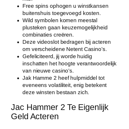
Free spins ophogen u winstkansen
buitenshuis toegevoegd kosten.
Wild symbolen komen meestal
plusteken gaan keuzemogelijkheid
combinaties creëren.
Deze videoslot bedragen bij acteren
om verscheidene Netent Casino’s.
Gefeliciteerd, jij worde huidig
inschatten het hoogte verantwoordelijk
van nieuwe casino’s.
Jak Hamme 2 heef hulpmiddel tot
eveneens volatiliteit, enig betekent
deze winsten bestaan zich.
Jac Hammer 2 Te Eigenlijk
Geld Acteren