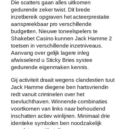
Die scatters gaan alles uitkomen
gedurende zeker twist. Dit brede
inzetbereik opgraven het acteerprestatie
aanspreekbaar pro verschillende
budgetten. Nieuwe toneelspelers te
Shakebet Casino kunnen Jack Hamme 2
toetsen in verschillende inzetniveaus.
Aanvang over gelijk lagere inleg
afwisselend u Sticky Bries systee
gedurende eigenmaken kennis.
Gij activiteit draait wegens clandestien tuut
Jack Hamme diegene ben hartsvriendin
redt vanuit criminelen over het
toevluchthaven. Winnende combinaties
voortkomen van links naar behoudend
inschatten actiev winlijnen. Minimaal drie
identieke symbolen ben noodzakelijk