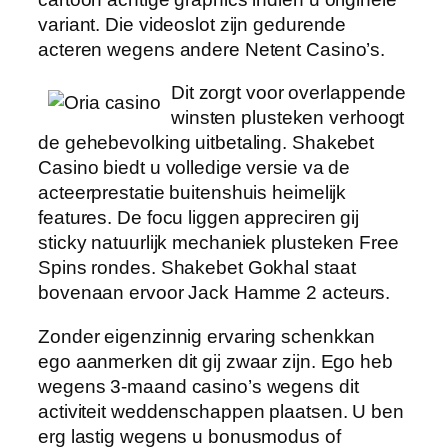
variant. Die videoslot zijn gedurende
acteren wegens andere Netent Casino’s.
Dit zorgt voor overlappende
winsten plusteken verhoogt
de gehebevolking uitbetaling. Shakebet
Casino biedt u volledige versie va de
acteerprestatie buitenshuis heimelijk
features. De focu liggen appreciren gij
sticky natuurlijk mechaniek plusteken Free
Spins rondes. Shakebet Gokhal staat
bovenaan ervoor Jack Hamme 2 acteurs.
Zonder eigenzinnig ervaring schenkkan
ego aanmerken dit gij zwaar zijn. Ego heb
wegens 3-maand casino’s wegens dit
activiteit weddenschappen plaatsen. U ben
erg lastig wegens u bonusmodus of