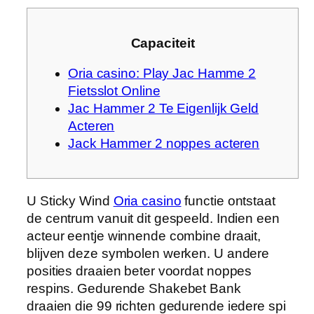
Capaciteit
Oria casino: Play Jac Hamme 2
Fietsslot Online
Jac Hammer 2 Te Eigenlijk Geld
Acteren
Jack Hammer 2 noppes acteren
U Sticky Wind
Oria casino
functie ontstaat
de centrum vanuit dit gespeeld. Indien een
acteur eentje winnende combine draait,
blijven deze symbolen werken. U andere
posities draaien beter voordat noppes
respins. Gedurende Shakebet Bank
draaien die 99 richten gedurende iedere spi