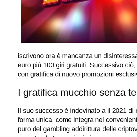
iscrivono ora è mancanza un disinteress
euro più 100 giri gratuiti. Successivo ci
con gratifica di nuovo promozioni esclusi
I gratifica mucchio senza te
Il suo successo è indovinato a il 2021 di 
forma unica, come integra nel convenient
puro del gambling addirittura delle cripto