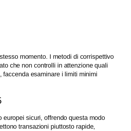
stesso momento. I metodi di corrispettivo
ato che non controlli in attenzione quali
e, faccenda esaminare i limiti minimi
5
co europei sicuri, offrendo questa modo
ettono transazioni piuttosto rapide,