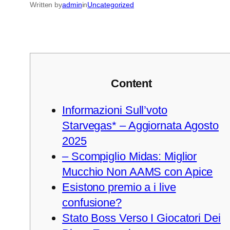
Written by
admin
in
Uncategorized
Content
Informazioni Sull’voto
Starvegas* – Aggiornata Agosto
2025
– Scompiglio Midas: Miglior
Mucchio Non AAMS con Apice
Esistono premio a i live
confusione?
Stato Boss Verso I Giocatori Dei