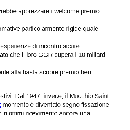
dovrebbe apprezzare i welcome premio
normative particolarmente rigide quale
o esperienze di incontro sicure.
ato che il loro GGR supera i 10 miliardi
ente alla basta scopre premio ben
tivi. Dal 1947, invece, il Mucchio Saint
t
momento è diventato segno fissazione
r in ottimi ricevimento ancora una