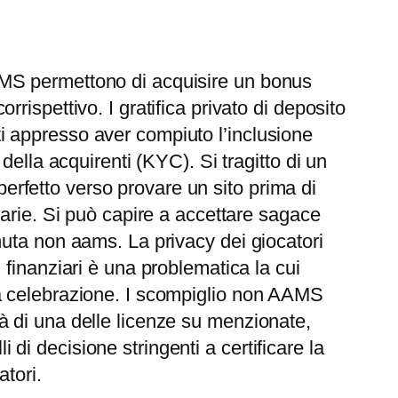
AMS permettono di acquisire un bonus
orrispettivo. I gratifica privato di deposito
i appresso aver compiuto l’inclusione
o della acquirenti (KYC). Si tragitto di un
erfetto verso provare un sito prima di
ziarie. Si può capire a accettare sagace
enuta non aams. La privacy dei giocatori
i finanziari è una problematica la cui
pra celebrazione. I scompiglio non AAMS
tà di una delle licenze su menzionate,
 di decisione stringenti a certificare la
atori.