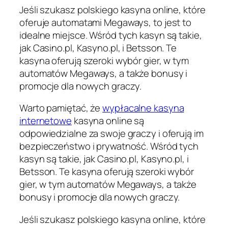
Jeśli szukasz polskiego kasyna online, które
oferuje automatami Megaways, to jest to
idealne miejsce. Wśród tych kasyn są takie,
jak Casino.pl, Kasyno.pl, i Betsson. Te
kasyna oferują szeroki wybór gier, w tym
automatów Megaways, a także bonusy i
promocje dla nowych graczy.
Warto pamiętać, że
wypłacalne kasyna
internetowe
kasyna online są
odpowiedzialne za swoje graczy i oferują im
bezpieczeństwo i prywatność. Wśród tych
kasyn są takie, jak Casino.pl, Kasyno.pl, i
Betsson. Te kasyna oferują szeroki wybór
gier, w tym automatów Megaways, a także
bonusy i promocje dla nowych graczy.
Jeśli szukasz polskiego kasyna online, które