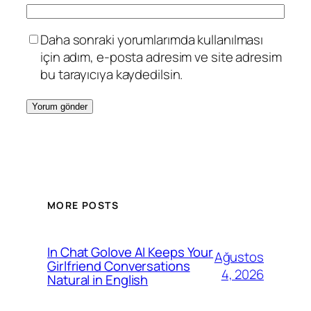
Daha sonraki yorumlarımda kullanılması
için adım, e-posta adresim ve site adresim
bu tarayıcıya kaydedilsin.
MORE POSTS
In Chat Golove AI Keeps Your
Ağustos
Girlfriend Conversations
4, 2026
Natural in English