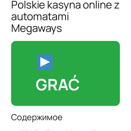
Polskie kasyna online z
automatami
Megaways
GRAĆ
Содержимое