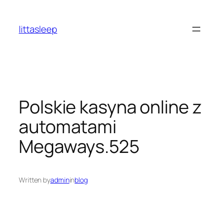
İçeriğe
geç
littasleep
Polskie kasyna online z
automatami
Megaways.525
Written by
admin
in
blog