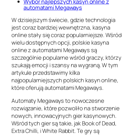
Wybór najlepszych kasyn online z
automatami Megaways
W dzisiejszym świecie, gdzie technologia
jest coraz bardziej wewnętrzna, kasyna
online stały się coraz popularniejsze. Wśród
wielu dostępnych opcji, polskie kasyna
online z automatami Megaways są
szczególnie popularne wśród graczy, którzy
szukają emocji i szansy na wygraną. W tym
artykule przedstawimy kilka
najpopularniejszych polskich kasyn online,
które oferują automatami Megaways.
Automaty Megaways to nowoczesne
rozwiązanie, które pozwoliło na stworzenie
nowych, innowacyjnych gier kasynowych.
Wśród tych gier są takie, jak Book of Dead,
Extra Chilli, i White Rabbit. Te gry są