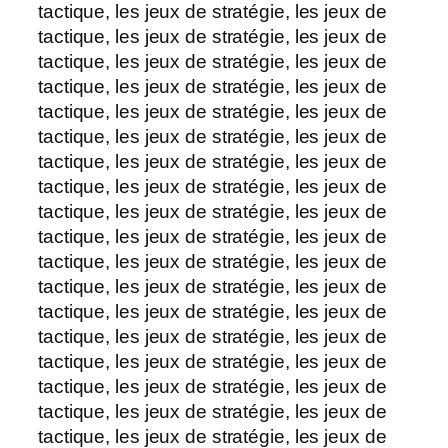
tactique, les jeux de stratégie, les jeux de
tactique, les jeux de stratégie, les jeux de
tactique, les jeux de stratégie, les jeux de
tactique, les jeux de stratégie, les jeux de
tactique, les jeux de stratégie, les jeux de
tactique, les jeux de stratégie, les jeux de
tactique, les jeux de stratégie, les jeux de
tactique, les jeux de stratégie, les jeux de
tactique, les jeux de stratégie, les jeux de
tactique, les jeux de stratégie, les jeux de
tactique, les jeux de stratégie, les jeux de
tactique, les jeux de stratégie, les jeux de
tactique, les jeux de stratégie, les jeux de
tactique, les jeux de stratégie, les jeux de
tactique, les jeux de stratégie, les jeux de
tactique, les jeux de stratégie, les jeux de
tactique, les jeux de stratégie, les jeux de
tactique, les jeux de stratégie, les jeux de