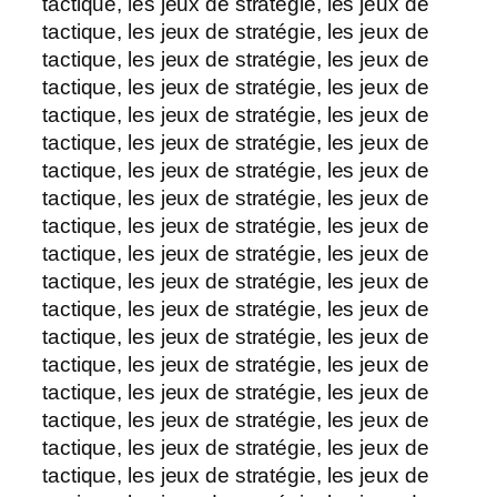
tactique, les jeux de stratégie, les jeux de
tactique, les jeux de stratégie, les jeux de
tactique, les jeux de stratégie, les jeux de
tactique, les jeux de stratégie, les jeux de
tactique, les jeux de stratégie, les jeux de
tactique, les jeux de stratégie, les jeux de
tactique, les jeux de stratégie, les jeux de
tactique, les jeux de stratégie, les jeux de
tactique, les jeux de stratégie, les jeux de
tactique, les jeux de stratégie, les jeux de
tactique, les jeux de stratégie, les jeux de
tactique, les jeux de stratégie, les jeux de
tactique, les jeux de stratégie, les jeux de
tactique, les jeux de stratégie, les jeux de
tactique, les jeux de stratégie, les jeux de
tactique, les jeux de stratégie, les jeux de
tactique, les jeux de stratégie, les jeux de
tactique, les jeux de stratégie, les jeux de