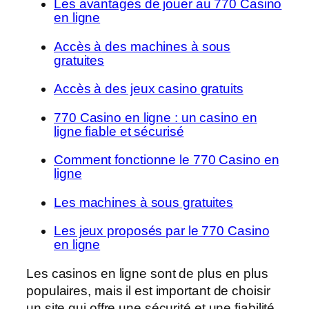
Les avantages de jouer au 770 Casino
en ligne
Accès à des machines à sous
gratuites
Accès à des jeux casino gratuits
770 Casino en ligne : un casino en
ligne fiable et sécurisé
Comment fonctionne le 770 Casino en
ligne
Les machines à sous gratuites
Les jeux proposés par le 770 Casino
en ligne
Les casinos en ligne sont de plus en plus
populaires, mais il est important de choisir
un site qui offre une sécurité et une fiabilité