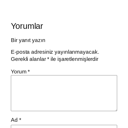
Yorumlar
Bir yanıt yazın
E-posta adresiniz yayınlanmayacak.
Gerekli alanlar
*
ile işaretlenmişlerdir
Yorum
*
Ad
*