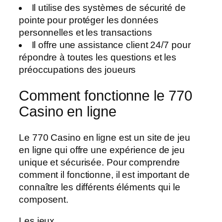
Il utilise des systèmes de sécurité de
pointe pour protéger les données
personnelles et les transactions
Il offre une assistance client 24/7 pour
répondre à toutes les questions et les
préoccupations des joueurs
Comment fonctionne le 770
Casino en ligne
Le 770 Casino en ligne est un site de jeu
en ligne qui offre une expérience de jeu
unique et sécurisée. Pour comprendre
comment il fonctionne, il est important de
connaître les différents éléments qui le
composent.
Les jeux