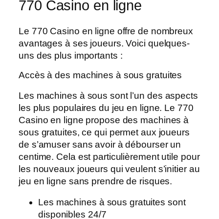
770 Casino en ligne
Le 770 Casino en ligne offre de nombreux
avantages à ses joueurs. Voici quelques-
uns des plus importants :
Accès à des machines à sous gratuites
Les machines à sous sont l’un des aspects
les plus populaires du jeu en ligne. Le 770
Casino en ligne propose des machines à
sous gratuites, ce qui permet aux joueurs
de s’amuser sans avoir à débourser un
centime. Cela est particulièrement utile pour
les nouveaux joueurs qui veulent s’initier au
jeu en ligne sans prendre de risques.
Les machines à sous gratuites sont
disponibles 24/7