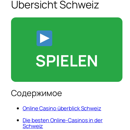
Übersicht Schweiz
SPIELEN
Содержимое
Online Casino überblick Schweiz
Die besten Online-Casinos in der
Schweiz