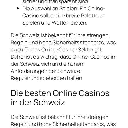
sicher und transparent sind.
Die Auswahl an Spielen: Ein Online-
Casino sollte eine breite Palette an
Spielen und Wetten bieten.
Die Schweiz ist bekannt für ihre strengen
Regeln und hohe Sicherheitsstandards, was
auch für das Online-Casino-Sektor gilt.
Daher ist es wichtig, dass Online-Casinos in
der Schweiz sich an die hohen
Anforderungen der Schweizer
Regulierungsbehörden halten.
Die besten Online Casinos
in der Schweiz
Die Schweiz ist bekannt für ihre strengen
Regeln und hohe Sicherheitsstandards, was