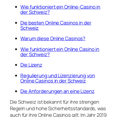
Wie funktioniert ein Online-Casino in
der Schweiz?
Die besten Online Casinos in der
Schweiz
Warum diese Online Casinos?
Wie funktioniert ein Online Casino in
der Schweiz?
Die Lizenz
Regulierung und Lizenzierung von
Online Casinos in der Schweiz
Die Anforderungen an eine Lizenz
Die Schweiz ist bekannt für ihre strengen
Regeln und hohe Sicherheitsstandards, was
auch für ihre Online Casinos gilt. Im Jahr 2019