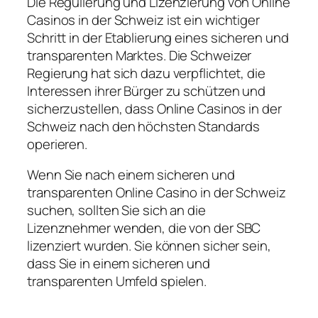
Die Regulierung und Lizenzierung von Online
Casinos in der Schweiz ist ein wichtiger
Schritt in der Etablierung eines sicheren und
transparenten Marktes. Die Schweizer
Regierung hat sich dazu verpflichtet, die
Interessen ihrer Bürger zu schützen und
sicherzustellen, dass Online Casinos in der
Schweiz nach den höchsten Standards
operieren.
Wenn Sie nach einem sicheren und
transparenten Online Casino in der Schweiz
suchen, sollten Sie sich an die
Lizenznehmer wenden, die von der SBC
lizenziert wurden. Sie können sicher sein,
dass Sie in einem sicheren und
transparenten Umfeld spielen.