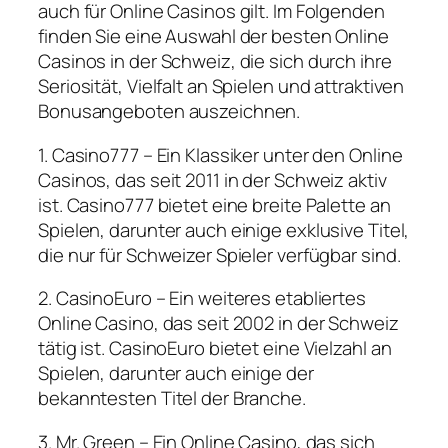
auch für Online Casinos gilt. Im Folgenden
finden Sie eine Auswahl der besten Online
Casinos in der Schweiz, die sich durch ihre
Seriosität, Vielfalt an Spielen und attraktiven
Bonusangeboten auszeichnen.
1. Casino777 – Ein Klassiker unter den Online
Casinos, das seit 2011 in der Schweiz aktiv
ist. Casino777 bietet eine breite Palette an
Spielen, darunter auch einige exklusive Titel,
die nur für Schweizer Spieler verfügbar sind.
2. CasinoEuro – Ein weiteres etabliertes
Online Casino, das seit 2002 in der Schweiz
tätig ist. CasinoEuro bietet eine Vielzahl an
Spielen, darunter auch einige der
bekanntesten Titel der Branche.
3. Mr. Green – Ein Online Casino, das sich