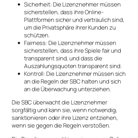
Sicherheit: Die Lizenznehmer müssen
sicherstellen, dass ihre Online-
Plattformen sicher und vertraulich sind,
um die Privatsphäre ihrer Kunden zu
schützen.
Fairness: Die Lizenznehmer müssen
sicherstellen, dass ihre Spiele fair und
transparent sind, und dass die
Auszahlungsquoten transparent sind.
Kontroll: Die Lizenznehmer müssen sich
an die Regeln der SBC halten und sich
an die Überwachung unterziehen.
Die SBC überwacht die Lizenznehmer
sorgfältig und kann sie, wenn notwendig,
sanktionieren oder ihre Lizenz entziehen,
wenn sie gegen die Regeln verstoßen.