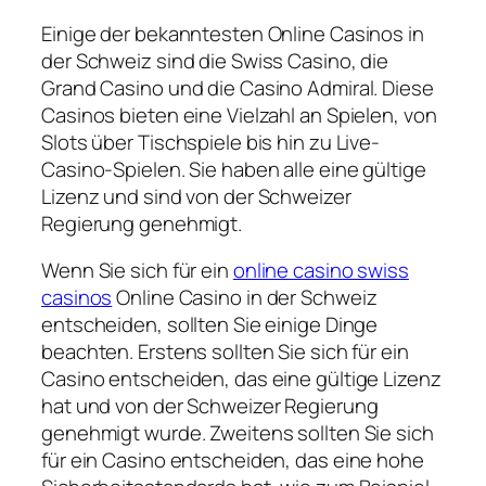
Einige der bekanntesten Online Casinos in
der Schweiz sind die Swiss Casino, die
Grand Casino und die Casino Admiral. Diese
Casinos bieten eine Vielzahl an Spielen, von
Slots über Tischspiele bis hin zu Live-
Casino-Spielen. Sie haben alle eine gültige
Lizenz und sind von der Schweizer
Regierung genehmigt.
Wenn Sie sich für ein
online casino swiss
casinos
Online Casino in der Schweiz
entscheiden, sollten Sie einige Dinge
beachten. Erstens sollten Sie sich für ein
Casino entscheiden, das eine gültige Lizenz
hat und von der Schweizer Regierung
genehmigt wurde. Zweitens sollten Sie sich
für ein Casino entscheiden, das eine hohe