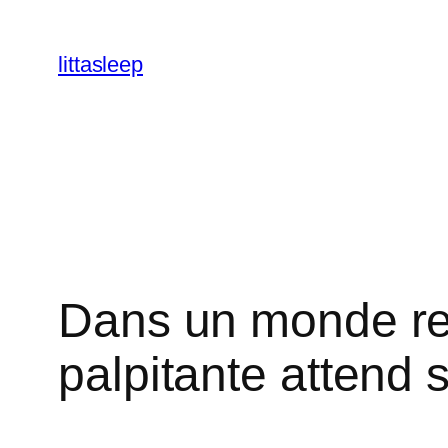
İçeriğe
geç
littasleep
Dans un monde rem
palpitante attend