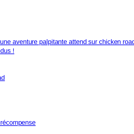
une aventure palpitante attend sur chicken ro
ndus !
ad
et récompense