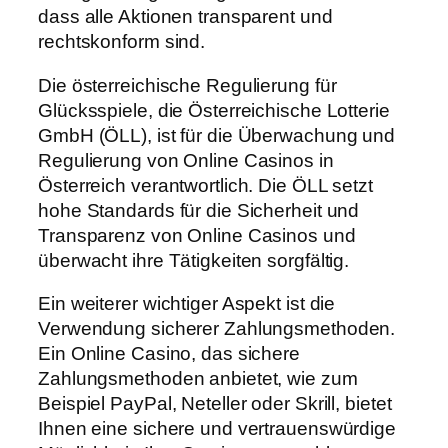
dass alle Aktionen transparent und
rechtskonform sind.
Die österreichische Regulierung für
Glücksspiele, die Österreichische Lotterie
GmbH (ÖLL), ist für die Überwachung und
Regulierung von Online Casinos in
Österreich verantwortlich. Die ÖLL setzt
hohe Standards für die Sicherheit und
Transparenz von Online Casinos und
überwacht ihre Tätigkeiten sorgfältig.
Ein weiterer wichtiger Aspekt ist die
Verwendung sicherer Zahlungsmethoden.
Ein Online Casino, das sichere
Zahlungsmethoden anbietet, wie zum
Beispiel PayPal, Neteller oder Skrill, bietet
Ihnen eine sichere und vertrauenswürdige