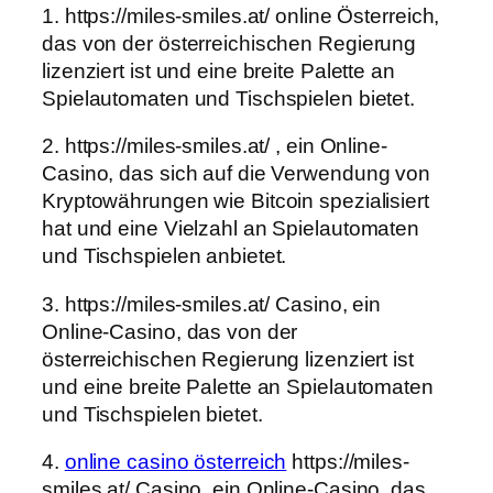
1. https://miles-smiles.at/ online Österreich,
das von der österreichischen Regierung
lizenziert ist und eine breite Palette an
Spielautomaten und Tischspielen bietet.
2. https://miles-smiles.at/ , ein Online-
Casino, das sich auf die Verwendung von
Kryptowährungen wie Bitcoin spezialisiert
hat und eine Vielzahl an Spielautomaten
und Tischspielen anbietet.
3. https://miles-smiles.at/ Casino, ein
Online-Casino, das von der
österreichischen Regierung lizenziert ist
und eine breite Palette an Spielautomaten
und Tischspielen bietet.
4.
online casino österreich
https://miles-
smiles.at/ Casino, ein Online-Casino, das