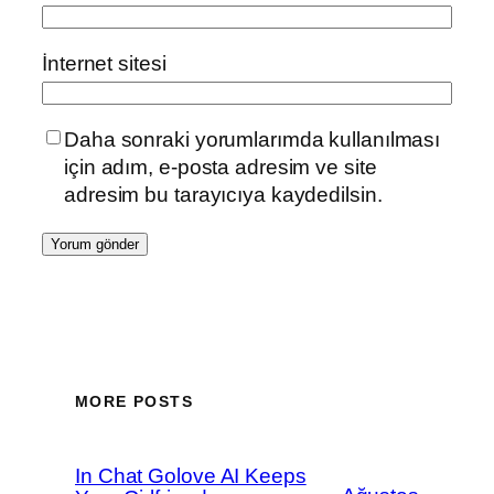
İnternet sitesi
Daha sonraki yorumlarımda kullanılması
için adım, e-posta adresim ve site
adresim bu tarayıcıya kaydedilsin.
MORE POSTS
In Chat Golove AI Keeps