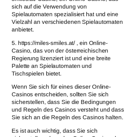
sich auf die Verwendung von
Spielautomaten spezialisiert hat und eine
Vielzahl an verschiedenen Spielautomaten
anbietet.
5. https://miles-smiles.at/ , ein Online-
Casino, das von der österreichischen
Regierung lizenziert ist und eine breite
Palette an Spielautomaten und
Tischspielen bietet.
Wenn Sie sich für eines dieser Online-
Casinos entscheiden, sollten Sie sich
sicherstellen, dass Sie die Bedingungen
und Regeln des Casinos versteht und dass
Sie sich an die Regeln des Casinos halten.
Es ist auch wichtig, dass Sie sich