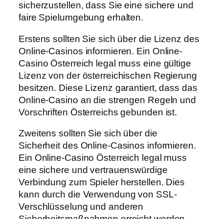
sicherzustellen, dass Sie eine sichere und
faire Spielumgebung erhalten.
Erstens sollten Sie sich über die Lizenz des
Online-Casinos informieren. Ein Online-
Casino Österreich legal muss eine gültige
Lizenz von der österreichischen Regierung
besitzen. Diese Lizenz garantiert, dass das
Online-Casino an die strengen Regeln und
Vorschriften Österreichs gebunden ist.
Zweitens sollten Sie sich über die
Sicherheit des Online-Casinos informieren.
Ein Online-Casino Österreich legal muss
eine sichere und vertrauenswürdige
Verbindung zum Spieler herstellen. Dies
kann durch die Verwendung von SSL-
Verschlüsselung und anderen
Sicherheitsmaßnahmen erreicht werden.