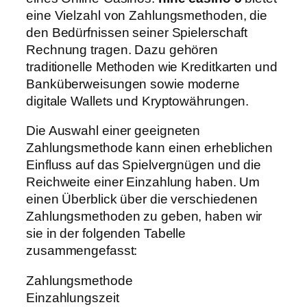
eine Vielzahl von Zahlungsmethoden, die
den Bedürfnissen seiner Spielerschaft
Rechnung tragen. Dazu gehören
traditionelle Methoden wie Kreditkarten und
Banküberweisungen sowie moderne
digitale Wallets und Kryptowährungen.
Die Auswahl einer geeigneten
Zahlungsmethode kann einen erheblichen
Einfluss auf das Spielvergnügen und die
Reichweite einer Einzahlung haben. Um
einen Überblick über die verschiedenen
Zahlungsmethoden zu geben, haben wir
sie in der folgenden Tabelle
zusammengefasst:
Zahlungsmethode
Einzahlungszeit