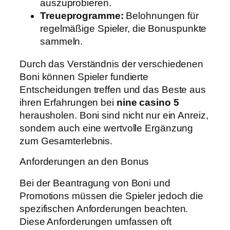
auszuprobieren.
Treueprogramme:
Belohnungen für
regelmäßige Spieler, die Bonuspunkte
sammeln.
Durch das Verständnis der verschiedenen
Boni können Spieler fundierte
Entscheidungen treffen und das Beste aus
ihren Erfahrungen bei
nine casino 5
herausholen. Boni sind nicht nur ein Anreiz,
sondern auch eine wertvolle Ergänzung
zum Gesamterlebnis.
Anforderungen an den Bonus
Bei der Beantragung von Boni und
Promotions müssen die Spieler jedoch die
spezifischen Anforderungen beachten.
Diese Anforderungen umfassen oft