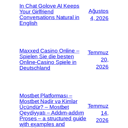
In Chat Golove AI Keeps
Ağustos
Your Girlfriend
Conversations Natural in
4, 2026
English
Maxxed Casino Online –
Temmuz
Spielen Sie die besten
20,
Online-Casino Spiele in
2026
Deutschland
Mostbet Platforması –
Mostbet Nədir və Kimlər
Temmuz
Üçündür? – Mostbet
Qeydiyyatı – Addım-addım
14,
Proses – a structured guide
2026
with examples and