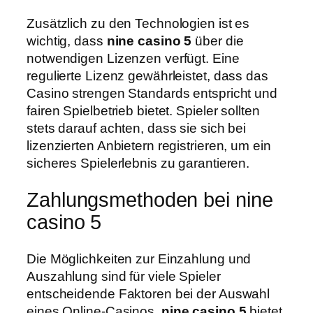
Zusätzlich zu den Technologien ist es
wichtig, dass
nine casino 5
über die
notwendigen Lizenzen verfügt. Eine
regulierte Lizenz gewährleistet, dass das
Casino strengen Standards entspricht und
fairen Spielbetrieb bietet. Spieler sollten
stets darauf achten, dass sie sich bei
lizenzierten Anbietern registrieren, um ein
sicheres Spielerlebnis zu garantieren.
Zahlungsmethoden bei nine
casino 5
Die Möglichkeiten zur Einzahlung und
Auszahlung sind für viele Spieler
entscheidende Faktoren bei der Auswahl
eines Online-Casinos.
nine casino 5
bietet