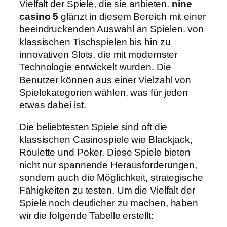
Vielfalt der Spiele, die sie anbieten.
nine
casino 5
glänzt in diesem Bereich mit einer
beeindruckenden Auswahl an Spielen. von
klassischen Tischspielen bis hin zu
innovativen Slots, die mit modernster
Technologie entwickelt wurden. Die
Benutzer können aus einer Vielzahl von
Spielekategorien wählen, was für jeden
etwas dabei ist.
Die beliebtesten Spiele sind oft die
klassischen Casinospiele wie Blackjack,
Roulette und Poker. Diese Spiele bieten
nicht nur spannende Herausforderungen,
sondern auch die Möglichkeit, strategische
Fähigkeiten zu testen. Um die Vielfalt der
Spiele noch deutlicher zu machen, haben
wir die folgende Tabelle erstellt: