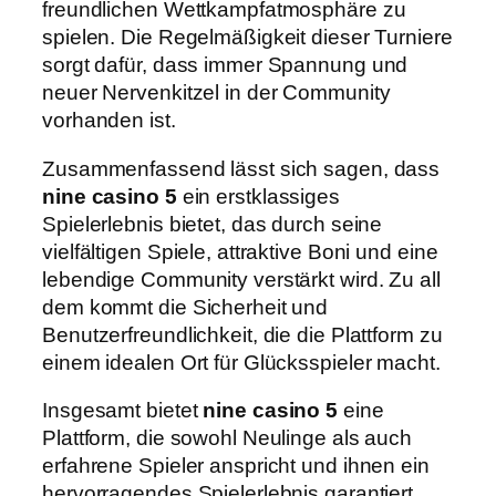
freundlichen Wettkampfatmosphäre zu
spielen. Die Regelmäßigkeit dieser Turniere
sorgt dafür, dass immer Spannung und
neuer Nervenkitzel in der Community
vorhanden ist.
Zusammenfassend lässt sich sagen, dass
nine casino 5
ein erstklassiges
Spielerlebnis bietet, das durch seine
vielfältigen Spiele, attraktive Boni und eine
lebendige Community verstärkt wird. Zu all
dem kommt die Sicherheit und
Benutzerfreundlichkeit, die die Plattform zu
einem idealen Ort für Glücksspieler macht.
Insgesamt bietet
nine casino 5
eine
Plattform, die sowohl Neulinge als auch
erfahrene Spieler anspricht und ihnen ein
hervorragendes Spielerlebnis garantiert.