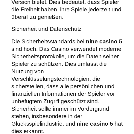
Version bietet. Dies bedeutet, dass Spieler
die Freiheit haben, ihre Spiele jederzeit und
überall zu genießen.
Sicherheit und Datenschutz
Die Sicherheitsstandards bei
nine casino 5
sind hoch. Das Casino verwendet moderne
Sicherheitsprotokolle, um die Daten seiner
Spieler zu schützen. Dies umfasst die
Nutzung von
Verschlüsselungstechnologien, die
sicherstellen, dass alle persönlichen und
finanziellen Informationen der Spieler vor
unbefugtem Zugriff geschützt sind.
Sicherheit sollte immer im Vordergrund
stehen, insbesondere in der
Glücksspielindustrie, und
nine casino 5
hat
dies erkannt.