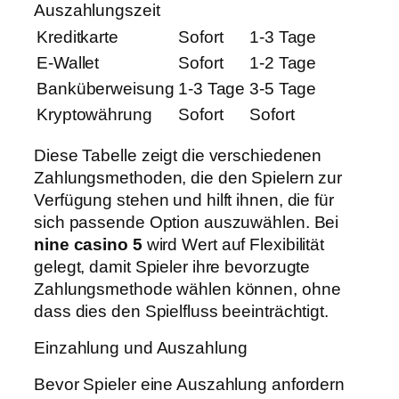
Auszahlungszeit
Kreditkarte
Sofort
1-3 Tage
E-Wallet
Sofort
1-2 Tage
Banküberweisung
1-3 Tage
3-5 Tage
Kryptowährung
Sofort
Sofort
Diese Tabelle zeigt die verschiedenen
Zahlungsmethoden, die den Spielern zur
Verfügung stehen und hilft ihnen, die für
sich passende Option auszuwählen. Bei
nine casino 5
wird Wert auf Flexibilität
gelegt, damit Spieler ihre bevorzugte
Zahlungsmethode wählen können, ohne
dass dies den Spielfluss beeinträchtigt.
Einzahlung und Auszahlung
Bevor Spieler eine Auszahlung anfordern