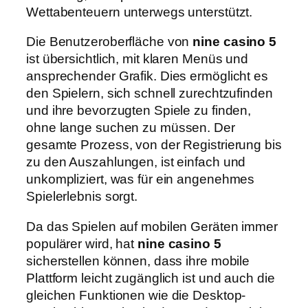
Wettabenteuern unterwegs unterstützt.
Die Benutzeroberfläche von
nine casino 5
ist übersichtlich, mit klaren Menüs und
ansprechender Grafik. Dies ermöglicht es
den Spielern, sich schnell zurechtzufinden
und ihre bevorzugten Spiele zu finden,
ohne lange suchen zu müssen. Der
gesamte Prozess, von der Registrierung bis
zu den Auszahlungen, ist einfach und
unkompliziert, was für ein angenehmes
Spielerlebnis sorgt.
Da das Spielen auf mobilen Geräten immer
populärer wird, hat
nine casino 5
sicherstellen können, dass ihre mobile
Plattform leicht zugänglich ist und auch die
gleichen Funktionen wie die Desktop-