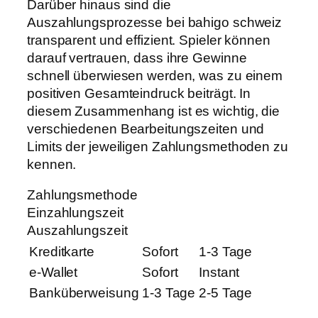
Darüber hinaus sind die
Auszahlungsprozesse bei bahigo schweiz
transparent und effizient. Spieler können
darauf vertrauen, dass ihre Gewinne
schnell überwiesen werden, was zu einem
positiven Gesamteindruck beiträgt. In
diesem Zusammenhang ist es wichtig, die
verschiedenen Bearbeitungszeiten und
Limits der jeweiligen Zahlungsmethoden zu
kennen.
Zahlungsmethode
Einzahlungszeit
Auszahlungszeit
Kreditkarte
Sofort
1-3 Tage
e-Wallet
Sofort
Instant
Banküberweisung
1-3 Tage
2-5 Tage