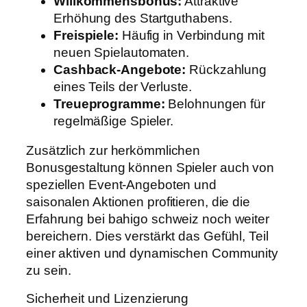
Willkommensbonus:
Attraktive
Erhöhung des Startguthabens.
Freispiele:
Häufig in Verbindung mit
neuen Spielautomaten.
Cashback-Angebote:
Rückzahlung
eines Teils der Verluste.
Treueprogramme:
Belohnungen für
regelmäßige Spieler.
Zusätzlich zur herkömmlichen
Bonusgestaltung können Spieler auch von
speziellen Event-Angeboten und
saisonalen Aktionen profitieren, die die
Erfahrung bei bahigo schweiz noch weiter
bereichern. Dies verstärkt das Gefühl, Teil
einer aktiven und dynamischen Community
zu sein.
Sicherheit und Lizenzierung