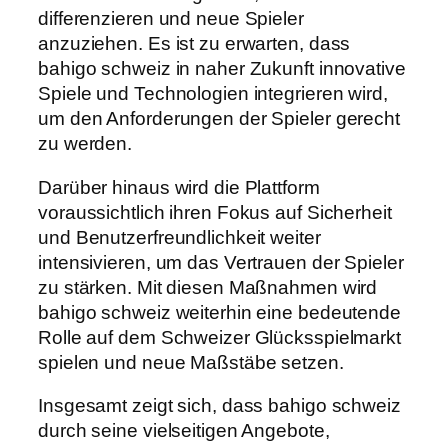
differenzieren und neue Spieler
anzuziehen. Es ist zu erwarten, dass
bahigo schweiz in naher Zukunft innovative
Spiele und Technologien integrieren wird,
um den Anforderungen der Spieler gerecht
zu werden.
Darüber hinaus wird die Plattform
voraussichtlich ihren Fokus auf Sicherheit
und Benutzerfreundlichkeit weiter
intensivieren, um das Vertrauen der Spieler
zu stärken. Mit diesen Maßnahmen wird
bahigo schweiz weiterhin eine bedeutende
Rolle auf dem Schweizer Glücksspielmarkt
spielen und neue Maßstäbe setzen.
Insgesamt zeigt sich, dass bahigo schweiz
durch seine vielseitigen Angebote,