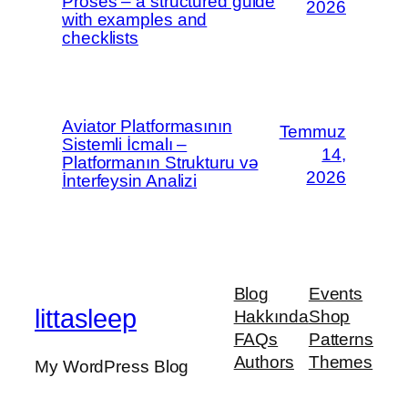
Proses – a structured guide
2026
with examples and
checklists
Aviator Platformasının
Temmuz
Sistemli İcmalı –
14,
Platformanın Strukturu və
2026
İnterfeysin Analizi
Blog
Events
littasleep
Hakkında
Shop
FAQs
Patterns
Authors
Themes
My WordPress Blog