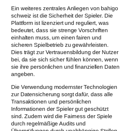
Ein weiteres zentrales Anliegen von bahigo
schweiz ist die Sicherheit der Spieler. Die
Plattform ist lizenziert und reguliert, was
bedeutet, dass sie strenge Vorschriften
einhalten muss, um einen fairen und
sicheren Spielbetrieb zu gewährleisten.
Dies trägt zur Vertrauensbildung der Nutzer
bei, da sie sich sicher fühlen können, wenn
sie ihre persönlichen und finanziellen Daten
angeben.
Die Verwendung modernster Technologien
zur Datensicherung sorgt dafür, dass alle
Transaktionen und persönlichen
Informationen der Spieler gut geschützt
sind. Zudem wird die Fairness der Spiele
durch regelmäßige Audits und
Überprüfungen durch unabhängige Stellen