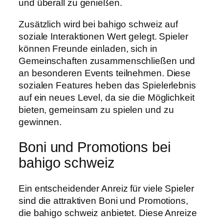
und überall zu genießen.
Zusätzlich wird bei bahigo schweiz auf
soziale Interaktionen Wert gelegt. Spieler
können Freunde einladen, sich in
Gemeinschaften zusammenschließen und
an besonderen Events teilnehmen. Diese
sozialen Features heben das Spielerlebnis
auf ein neues Level, da sie die Möglichkeit
bieten, gemeinsam zu spielen und zu
gewinnen.
Boni und Promotions bei
bahigo schweiz
Ein entscheidender Anreiz für viele Spieler
sind die attraktiven Boni und Promotions,
die bahigo schweiz anbietet. Diese Anreize