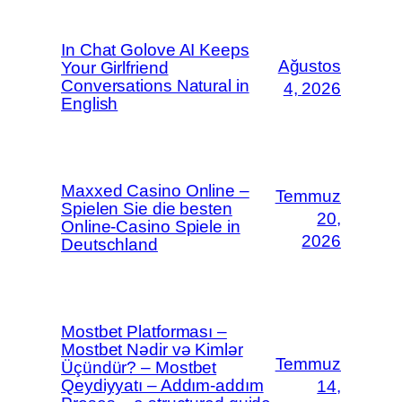
In Chat Golove AI Keeps
Ağustos
Your Girlfriend
Conversations Natural in
4, 2026
English
Maxxed Casino Online –
Temmuz
Spielen Sie die besten
20,
Online-Casino Spiele in
2026
Deutschland
Mostbet Platforması –
Mostbet Nədir və Kimlər
Temmuz
Üçündür? – Mostbet
Qeydiyyatı – Addım-addım
14,