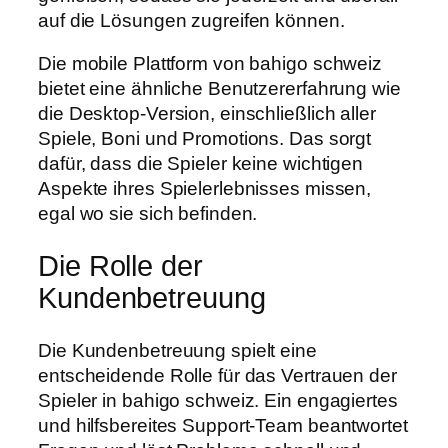
auf die Lösungen zugreifen können.
Die mobile Plattform von bahigo schweiz
bietet eine ähnliche Benutzererfahrung wie
die Desktop-Version, einschließlich aller
Spiele, Boni und Promotions. Das sorgt
dafür, dass die Spieler keine wichtigen
Aspekte ihres Spielerlebnisses missen,
egal wo sie sich befinden.
Die Rolle der
Kundenbetreuung
Die Kundenbetreuung spielt eine
entscheidende Rolle für das Vertrauen der
Spieler in bahigo schweiz. Ein engagiertes
und hilfsbereites Support-Team beantwortet