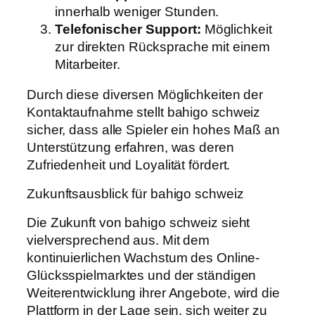
innerhalb weniger Stunden.
Telefonischer Support:
Möglichkeit
zur direkten Rücksprache mit einem
Mitarbeiter.
Durch diese diversen Möglichkeiten der
Kontaktaufnahme stellt bahigo schweiz
sicher, dass alle Spieler ein hohes Maß an
Unterstützung erfahren, was deren
Zufriedenheit und Loyalität fördert.
Zukunftsausblick für bahigo schweiz
Die Zukunft von bahigo schweiz sieht
vielversprechend aus. Mit dem
kontinuierlichen Wachstum des Online-
Glücksspielmarktes und der ständigen
Weiterentwicklung ihrer Angebote, wird die
Plattform in der Lage sein, sich weiter zu