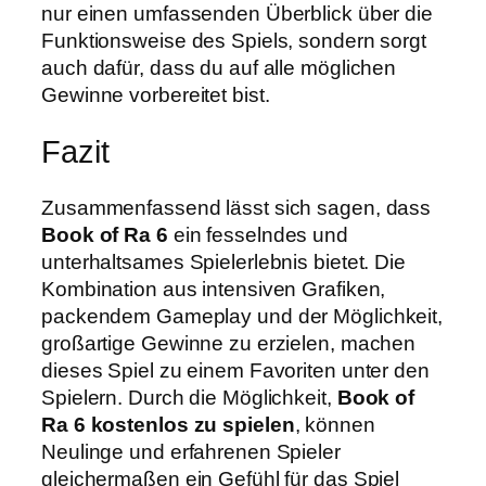
nur einen umfassenden Überblick über die
Funktionsweise des Spiels, sondern sorgt
auch dafür, dass du auf alle möglichen
Gewinne vorbereitet bist.
Fazit
Zusammenfassend lässt sich sagen, dass
Book of Ra 6
ein fesselndes und
unterhaltsames Spielerlebnis bietet. Die
Kombination aus intensiven Grafiken,
packendem Gameplay und der Möglichkeit,
großartige Gewinne zu erzielen, machen
dieses Spiel zu einem Favoriten unter den
Spielern. Durch die Möglichkeit,
Book of
Ra 6 kostenlos zu spielen
, können
Neulinge und erfahrenen Spieler
gleichermaßen ein Gefühl für das Spiel