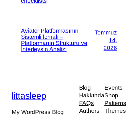
checklists
Aviator Platformasının
Temmuz
Sistemli İcmalı –
14,
Platformanın Strukturu və
2026
İnterfeysin Analizi
Blog
Events
littasleep
Hakkında
Shop
FAQs
Patterns
Authors
Themes
My WordPress Blog