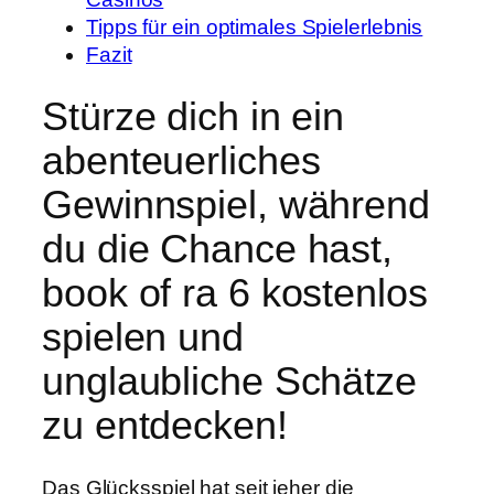
Tipps für ein optimales Spielerlebnis
Fazit
Stürze dich in ein
abenteuerliches
Gewinnspiel, während
du die Chance hast,
book of ra 6 kostenlos
spielen und
unglaubliche Schätze
zu entdecken!
Das Glücksspiel hat seit jeher die