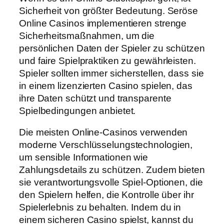
Sicherheit von größter Bedeutung. Seröse
Online Casinos implementieren strenge
Sicherheitsmaßnahmen, um die
persönlichen Daten der Spieler zu schützen
und faire Spielpraktiken zu gewährleisten.
Spieler sollten immer sicherstellen, dass sie
in einem lizenzierten Casino spielen, das
ihre Daten schützt und transparente
Spielbedingungen anbietet.
Die meisten Online-Casinos verwenden
moderne Verschlüsselungstechnologien,
um sensible Informationen wie
Zahlungsdetails zu schützen. Zudem bieten
sie verantwortungsvolle Spiel-Optionen, die
den Spielern helfen, die Kontrolle über ihr
Spielerlebnis zu behalten. Indem du in
einem sicheren Casino spielst, kannst du