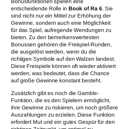
Bonusfunktionen spielen eine
entscheidende Rolle in
Book of Ra 6
. Sie
sind nicht nur ein Mittel zur Erhöhung der
Gewinne, sondern auch eine Möglichkeit
für das Spiel, aufregende Wendungen zu
bieten. Zu den bemerkenswertesten
Bonussen gehören die Freispiel-Runden,
die ausgelöst werden, wenn du die
richtigen Symbole auf den Walzen landest.
Diese Freispiele können oft wieder aktiviert
werden, was bedeutet, dass die Chance
auf große Gewinne konstant besteht.
Zusätzlich gibt es noch die Gamble-
Funktion, die es den Spielern ermöglicht,
ihre Gewinne zu riskieren, um noch größere
Auszahlungen zu erzielen. Diese Funktion
erfordert Mut und ein gutes Gespür für den