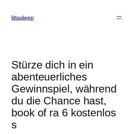
İçeriğe
geç
littasleep
Stürze dich in ein
abenteuerliches
Gewinnspiel, während
du die Chance hast,
book of ra 6 kostenlos
s