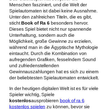
Menschen fasziniert, und die Welt der
Spielautomaten ist dabei keine Ausnahme.
Unter den zahlreichen Titeln, die es gibt,
sticht
Book of Ra 6
besonders hervor.
Dieses Spiel bietet nicht nur spannende
Unterhaltung, sondern auch die
Möglichkeit, große Gewinne zu erzielen,
während man in die Ägyptische Mythologie
eintaucht. Durch die Kombination von
aufregenden Grafiken, fesselndem Sound
und zufriedenstellenden
Gewinnauszahlungen hat es sich zu einem
der beliebtesten Spielautomaten entwickelt.
In der heutigen digitalen Welt ist es für viele
Spieler wichtig, Spiele
kostenlos
ausprobieren
book of ra 6
kostenlos spielen
zu können, bevor sie