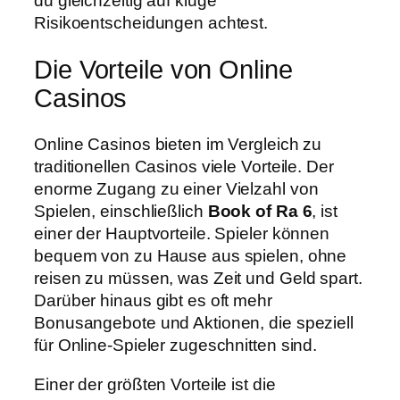
du gleichzeitig auf kluge
Risikoentscheidungen achtest.
Die Vorteile von Online
Casinos
Online Casinos bieten im Vergleich zu
traditionellen Casinos viele Vorteile. Der
enorme Zugang zu einer Vielzahl von
Spielen, einschließlich
Book of Ra 6
, ist
einer der Hauptvorteile. Spieler können
bequem von zu Hause aus spielen, ohne
reisen zu müssen, was Zeit und Geld spart.
Darüber hinaus gibt es oft mehr
Bonusangebote und Aktionen, die speziell
für Online-Spieler zugeschnitten sind.
Einer der größten Vorteile ist die