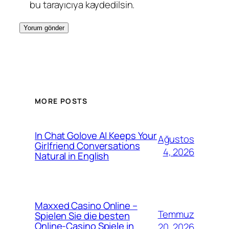
bu tarayıcıya kaydedilsin.
MORE POSTS
In Chat Golove AI Keeps Your
Ağustos
Girlfriend Conversations
4, 2026
Natural in English
Maxxed Casino Online –
Temmuz
Spielen Sie die besten
Online-Casino Spiele in
20, 2026