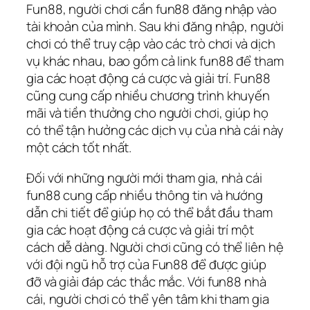
Fun88, người chơi cần fun88 đăng nhập vào
tài khoản của mình. Sau khi đăng nhập, người
chơi có thể truy cập vào các trò chơi và dịch
vụ khác nhau, bao gồm cả link fun88 để tham
gia các hoạt động cá cược và giải trí. Fun88
cũng cung cấp nhiều chương trình khuyến
mãi và tiền thưởng cho người chơi, giúp họ
có thể tận hưởng các dịch vụ của nhà cái này
một cách tốt nhất.
Đối với những người mới tham gia, nhà cái
fun88 cung cấp nhiều thông tin và hướng
dẫn chi tiết để giúp họ có thể bắt đầu tham
gia các hoạt động cá cược và giải trí một
cách dễ dàng. Người chơi cũng có thể liên hệ
với đội ngũ hỗ trợ của Fun88 để được giúp
đỡ và giải đáp các thắc mắc. Với fun88 nhà
cái, người chơi có thể yên tâm khi tham gia