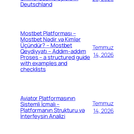
Deutschland
Mostbet Platforması –
Mostbet Nədir və Kimlər
Üçündür? – Mostbet
Temmuz
Qeydiyyatı – Addım-addım
14, 2026
Proses – a structured guide
with examples and
checklists
Aviator Platformasının
Temmuz
Sistemli İcmalı –
Platformanın Strukturu və
14, 2026
İnterfeysin Analizi