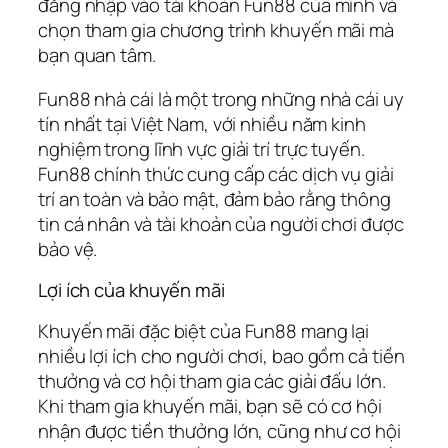
đăng nhập vào tài khoản Fun88 của mình và
chọn tham gia chương trình khuyến mãi mà
bạn quan tâm.
Fun88 nhà cái là một trong những nhà cái uy
tín nhất tại Việt Nam, với nhiều năm kinh
nghiệm trong lĩnh vực giải trí trực tuyến.
Fun88 chính thức cung cấp các dịch vụ giải
trí an toàn và bảo mật, đảm bảo rằng thông
tin cá nhân và tài khoản của người chơi được
bảo vệ.
Lợi ích của khuyến mãi
Khuyến mãi đặc biệt của Fun88 mang lại
nhiều lợi ích cho người chơi, bao gồm cả tiền
thưởng và cơ hội tham gia các giải đấu lớn.
Khi tham gia khuyến mãi, bạn sẽ có cơ hội
nhận được tiền thưởng lớn, cũng như cơ hội