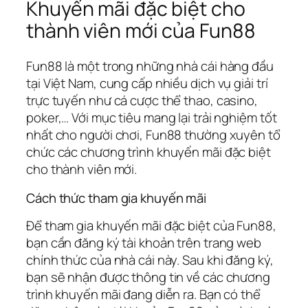
Khuyến mãi đặc biệt cho
thành viên mới của Fun88
Fun88 là một trong những nhà cái hàng đầu
tại Việt Nam, cung cấp nhiều dịch vụ giải trí
trực tuyến như cá cược thể thao, casino,
poker,… Với mục tiêu mang lại trải nghiệm tốt
nhất cho người chơi, Fun88 thường xuyên tổ
chức các chương trình khuyến mãi đặc biệt
cho thành viên mới.
Cách thức tham gia khuyến mãi
Để tham gia khuyến mãi đặc biệt của Fun88,
bạn cần đăng ký tài khoản trên trang web
chính thức của nhà cái này. Sau khi đăng ký,
bạn sẽ nhận được thông tin về các chương
trình khuyến mãi đang diễn ra. Bạn có thể