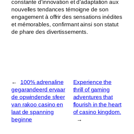
constante d’innovation et d’adaptation aux
nouvelles tendances témoigne de son
engagement à offrir des sensations inédites
et mémorables, confirmant ainsi son statut
de phare des divertissements.
←
100% adrenaline
Experience the
gegarandeerd ervaar
thrill of gaming
de opwindende sfeer
adventures that
van rakoo casino en
flourish in the heart
laat de spanning
of casino kingdom.
beginne
→