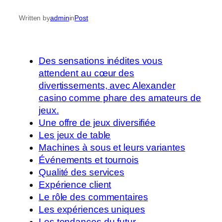
Written by
admin
in
Post
Des sensations inédites vous
attendent au cœur des
divertissements, avec Alexander
casino comme phare des amateurs de
jeux.
Une offre de jeux diversifiée
Les jeux de table
Machines à sous et leurs variantes
Événements et tournois
Qualité des services
Expérience client
Le rôle des commentaires
Les expériences uniques
Les tendances du futur