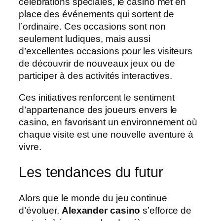
célébrations spéciales, le casino met en
place des événements qui sortent de
l’ordinaire. Ces occasions sont non
seulement ludiques, mais aussi
d’excellentes occasions pour les visiteurs
de découvrir de nouveaux jeux ou de
participer à des activités interactives.
Ces initiatives renforcent le sentiment
d’appartenance des joueurs envers le
casino, en favorisant un environnement où
chaque visite est une nouvelle aventure à
vivre.
Les tendances du futur
Alors que le monde du jeu continue
d’évoluer,
Alexander casino
s’efforce de