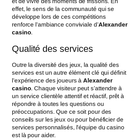
et de vivre des moments de frissons. En
effet, le sens de la communauté qui se
développe lors de ces compétitions
renforce l’ambiance conviviale d’
Alexander
casino
.
Qualité des services
Outre la diversité des jeux, la qualité des
services est un autre élément clé qui définit
l’expérience des joueurs à
Alexander
casino
. Chaque visiteur peut s’attendre à
un service clientèle attentif et réactif, prêt à
répondre à toutes les questions ou
préoccupations. Que ce soit pour des
conseils sur les jeux ou pour bénéficier de
services personnalisés, l’équipe du casino
est là pour aider.