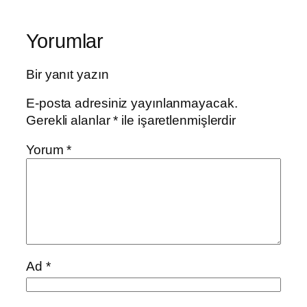
Yorumlar
Bir yanıt yazın
E-posta adresiniz yayınlanmayacak.
Gerekli alanlar
*
ile işaretlenmişlerdir
Yorum
*
Ad
*