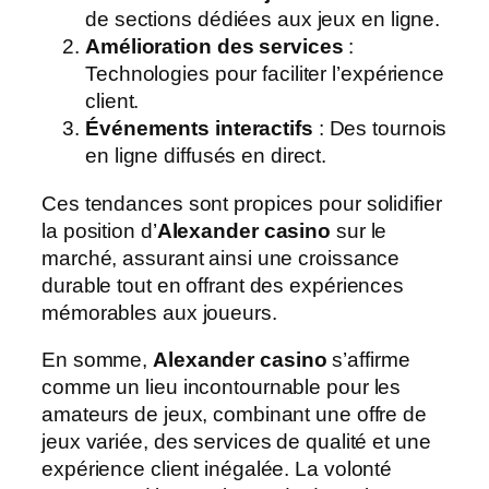
de sections dédiées aux jeux en ligne.
Amélioration des services
:
Technologies pour faciliter l’expérience
client.
Événements interactifs
: Des tournois
en ligne diffusés en direct.
Ces tendances sont propices pour solidifier
la position d’
Alexander casino
sur le
marché, assurant ainsi une croissance
durable tout en offrant des expériences
mémorables aux joueurs.
En somme,
Alexander casino
s’affirme
comme un lieu incontournable pour les
amateurs de jeux, combinant une offre de
jeux variée, des services de qualité et une
expérience client inégalée. La volonté