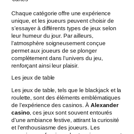
Chaque catégorie offre une expérience
unique, et les joueurs peuvent choisir de
s’essayer à différents types de jeux selon
leur humeur du jour. Par ailleurs,
l’atmosphère soigneusement conçue
permet aux joueurs de se plonger
complètement dans l’univers du jeu,
renforçant ainsi leur plaisir.
Les jeux de table
Les jeux de table, tels que le blackjack et la
roulette, sont des éléments emblématiques
de l’expérience des casinos. À
Alexander
casino
, ces jeux sont souvent entourés
d’une ambiance festive, attirant la curiosité
et l’enthousiasme des joueurs. Les