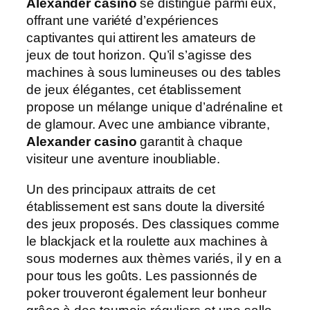
Alexander casino
se distingue parmi eux,
offrant une variété d’expériences
captivantes qui attirent les amateurs de
jeux de tout horizon. Qu’il s’agisse des
machines à sous lumineuses ou des tables
de jeux élégantes, cet établissement
propose un mélange unique d’adrénaline et
de glamour. Avec une ambiance vibrante,
Alexander casino
garantit à chaque
visiteur une aventure inoubliable.
Un des principaux attraits de cet
établissement est sans doute la diversité
des jeux proposés. Des classiques comme
le blackjack et la roulette aux machines à
sous modernes aux thèmes variés, il y en a
pour tous les goûts. Les passionnés de
poker trouveront également leur bonheur