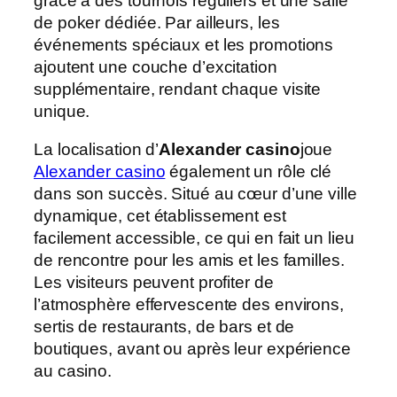
grâce à des tournois réguliers et une salle
de poker dédiée. Par ailleurs, les
événements spéciaux et les promotions
ajoutent une couche d’excitation
supplémentaire, rendant chaque visite
unique.
La localisation d’
Alexander casino
joue
Alexander casino
également un rôle clé
dans son succès. Situé au cœur d’une ville
dynamique, cet établissement est
facilement accessible, ce qui en fait un lieu
de rencontre pour les amis et les familles.
Les visiteurs peuvent profiter de
l’atmosphère effervescente des environs,
sertis de restaurants, de bars et de
boutiques, avant ou après leur expérience
au casino.