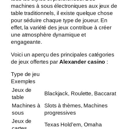
machines à sous électroniques aux jeux de
table traditionnels, il existe quelque chose
pour séduire chaque type de joueur. En
effet, la variété des jeux contribue à créer
une atmosphère dynamique et
engageante.
Voici un aperçu des principales catégories
de jeux offertes par
Alexander casino
:
Type de jeu
Exemples
Jeux de
Blackjack, Roulette, Baccarat
table
Machines à
Slots à thèmes, Machines
sous
progressives
Jeux de
Texas Hold’em, Omaha
cartes