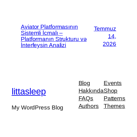
Aviator Platformasının
Temmuz
Sistemli İcmalı –
14,
Platformanın Strukturu və
2026
İnterfeysin Analizi
Blog
Events
littasleep
Hakkında
Shop
FAQs
Patterns
Authors
Themes
My WordPress Blog