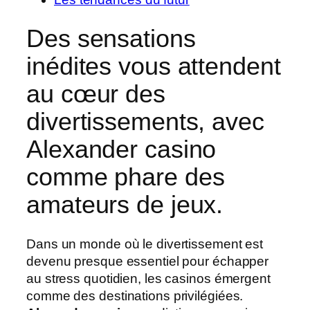
Des sensations
inédites vous attendent
au cœur des
divertissements, avec
Alexander casino
comme phare des
amateurs de jeux.
Dans un monde où le divertissement est
devenu presque essentiel pour échapper
au stress quotidien, les casinos émergent
comme des destinations privilégiées.