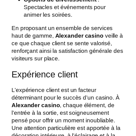
Spectacles et événements pour
animer les soirées.
En proposant un ensemble de services
haut de gamme,
Alexander casino
veille à
ce que chaque client se sente valorisé,
renforçant ainsi la satisfaction générale des
visiteurs sur place.
Expérience client
L’expérience client est un facteur
déterminant pour le succès d’un casino. À
Alexander casino
, chaque élément, de
l’entrée à la sortie, est soigneusement
pensé pour offrir un moment inoubliable.
Une attention particulière est apportée à la
décoration intérieure, à l’éclairage et à la