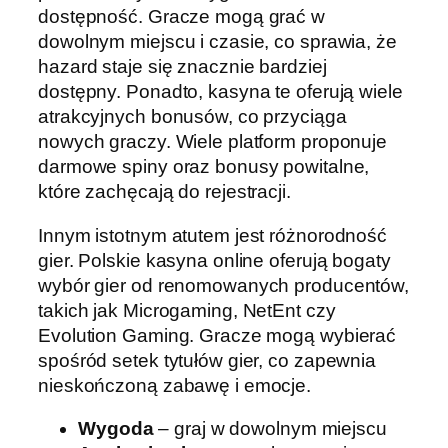
dostępność. Gracze mogą grać w
dowolnym miejscu i czasie, co sprawia, że
hazard staje się znacznie bardziej
dostępny. Ponadto, kasyna te oferują wiele
atrakcyjnych bonusów, co przyciąga
nowych graczy. Wiele platform proponuje
darmowe spiny oraz bonusy powitalne,
które zachęcają do rejestracji.
Innym istotnym atutem jest różnorodność
gier. Polskie kasyna online oferują bogaty
wybór gier od renomowanych producentów,
takich jak Microgaming, NetEnt czy
Evolution Gaming. Gracze mogą wybierać
spośród setek tytułów gier, co zapewnia
nieskończoną zabawę i emocje.
Wygoda
– graj w dowolnym miejscu