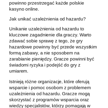
powinno przestrzegać każde polskie
kasyno online.
Jak unikać uzależnienia od hazardu?
Unikanie uzależnienia od hazardu to
kluczowe zagadnienie dla graczy. Warto
zdawać sobie sprawę z tego, że gry
hazardowe powinny być przede wszystkim
formą zabawy, a nie sposobem na
zarabianie pieniędzy. Gracze powinni być
świadomi ryzyka i podejść do gry z
umiarem.
Istnieją różne organizacje, które oferują
wsparcie i pomoc osobom z problemem
uzależnienia od hazardu. Gracze mogą
skorzystać z programów wsparcia oraz
wiedzy specjalistów, którzy pomagają w