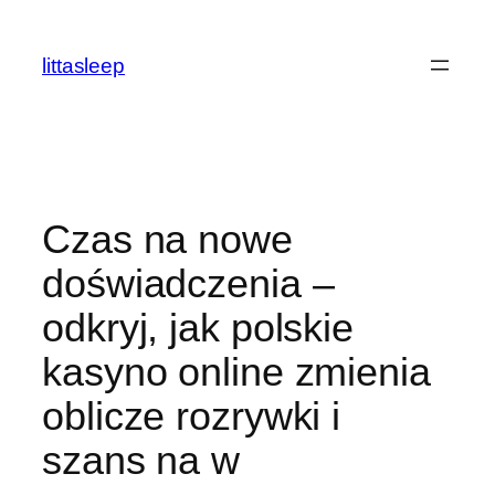
İçeriğe
geç
littasleep
Czas na nowe
doświadczenia –
odkryj, jak polskie
kasyno online zmienia
oblicze rozrywki i
szans na w