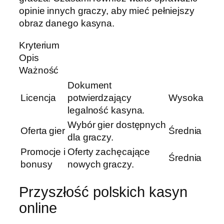
opinie innych graczy, aby mieć pełniejszy
obraz danego kasyna.
Kryterium
Opis
Ważność
Dokument
Licencja
potwierdzający
Wysoka
legalność kasyna.
Wybór gier dostępnych
Oferta gier
Średnia
dla graczy.
Promocje i
Oferty zachęcające
Średnia
bonusy
nowych graczy.
Przyszłość polskich kasyn
online