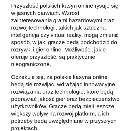
Przyszłość polskich kasyn online rysuje się
w jasnych barwach. Wzrost
zainteresowania grami hazardowymi oraz
rozwój technologii, takich jak sztuczna
inteligencja czy virtual reality, mogą zmienić
sposób, w jaki gracze będą podchodzić do
rozrywki i gier online. Możliwości, jakie
oferuje przyszłość, są praktycznie
nieograniczone.
Oczekuje się, że polskie kasyna online
będą się rozwijać, wdrażając innowacyjne
rozwiązania oraz technologie, które będą
poprawiać jakość gier oraz bezpieczeństwo
użytkowników. Gracze będą mieli jeszcze
większy wpływ na rozwój platform, a ich
potrzeby będą uwzględniane w przyszłych
projektach.