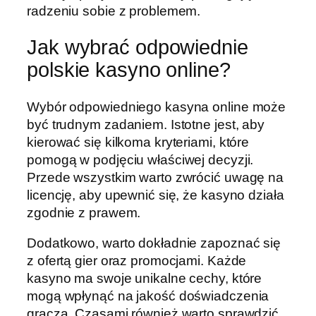
radzeniu sobie z problemem.
Jak wybrać odpowiednie
polskie kasyno online?
Wybór odpowiedniego kasyna online może
być trudnym zadaniem. Istotne jest, aby
kierować się kilkoma kryteriami, które
pomogą w podjęciu właściwej decyzji.
Przede wszystkim warto zwrócić uwagę na
licencję, aby upewnić się, że kasyno działa
zgodnie z prawem.
Dodatkowo, warto dokładnie zapoznać się
z ofertą gier oraz promocjami. Każde
kasyno ma swoje unikalne cechy, które
mogą wpłynąć na jakość doświadczenia
gracza. Czasami również warto sprawdzić