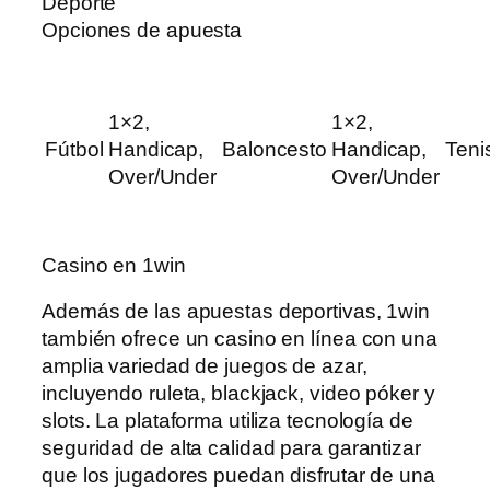
Deporte
Opciones de apuesta
1×2,
1×2,
Fútbol
Handicap,
Baloncesto
Handicap,
Teni
Over/Under
Over/Under
Casino en 1win
Además de las apuestas deportivas, 1win
también ofrece un casino en línea con una
amplia variedad de juegos de azar,
incluyendo ruleta, blackjack, video póker y
slots. La plataforma utiliza tecnología de
seguridad de alta calidad para garantizar
que los jugadores puedan disfrutar de una