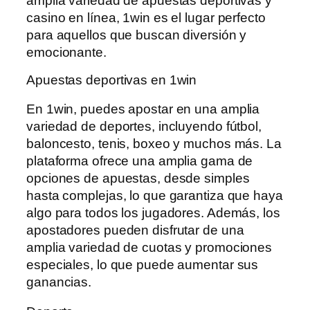
amplia variedad de apuestas deportivas y
casino en línea, 1win es el lugar perfecto
para aquellos que buscan diversión y
emocionante.
Apuestas deportivas en 1win
En 1win, puedes apostar en una amplia
variedad de deportes, incluyendo fútbol,
baloncesto, tenis, boxeo y muchos más. La
plataforma ofrece una amplia gama de
opciones de apuestas, desde simples
hasta complejas, lo que garantiza que haya
algo para todos los jugadores. Además, los
apostadores pueden disfrutar de una
amplia variedad de cuotas y promociones
especiales, lo que puede aumentar sus
ganancias.