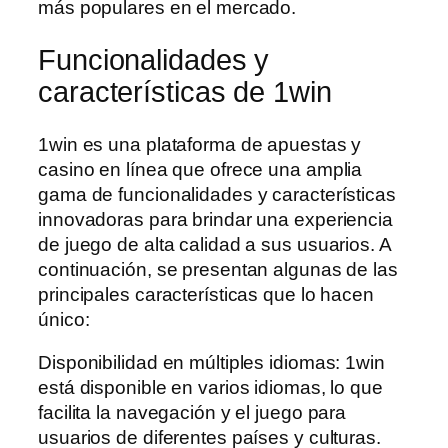
más populares en el mercado.
Funcionalidades y
características de 1win
1win es una plataforma de apuestas y
casino en línea que ofrece una amplia
gama de funcionalidades y características
innovadoras para brindar una experiencia
de juego de alta calidad a sus usuarios. A
continuación, se presentan algunas de las
principales características que lo hacen
único:
Disponibilidad en múltiples idiomas: 1win
está disponible en varios idiomas, lo que
facilita la navegación y el juego para
usuarios de diferentes países y culturas.