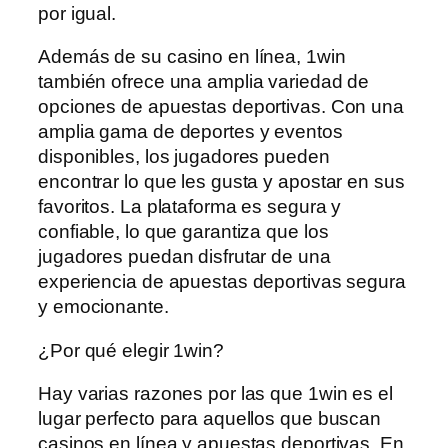
por igual.
Además de su casino en línea, 1win
también ofrece una amplia variedad de
opciones de apuestas deportivas. Con una
amplia gama de deportes y eventos
disponibles, los jugadores pueden
encontrar lo que les gusta y apostar en sus
favoritos. La plataforma es segura y
confiable, lo que garantiza que los
jugadores puedan disfrutar de una
experiencia de apuestas deportivas segura
y emocionante.
¿Por qué elegir 1win?
Hay varias razones por las que 1win es el
lugar perfecto para aquellos que buscan
casinos en línea y apuestas deportivas. En