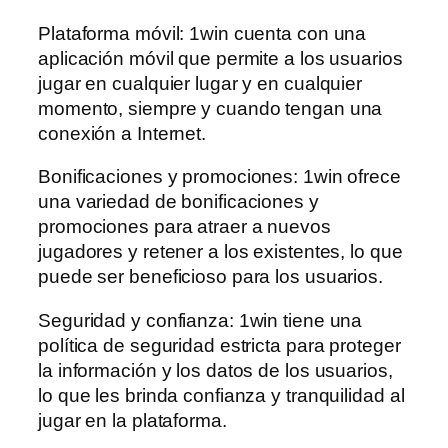
Plataforma móvil: 1win cuenta con una
aplicación móvil que permite a los usuarios
jugar en cualquier lugar y en cualquier
momento, siempre y cuando tengan una
conexión a Internet.
Bonificaciones y promociones: 1win ofrece
una variedad de bonificaciones y
promociones para atraer a nuevos
jugadores y retener a los existentes, lo que
puede ser beneficioso para los usuarios.
Seguridad y confianza: 1win tiene una
política de seguridad estricta para proteger
la información y los datos de los usuarios,
lo que les brinda confianza y tranquilidad al
jugar en la plataforma.