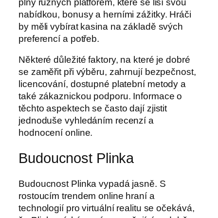
plný různých platforem, které se liší svou
nabídkou, bonusy a herními zážitky. Hráči
by měli vybírat kasina na základě svých
preferencí a potřeb.
Některé důležité faktory, na které je dobré
se zaměřit při výběru, zahrnují bezpečnost,
licencování, dostupné platební metody a
také zákaznickou podporu. Informace o
těchto aspektech se často dají zjistit
jednoduše vyhledáním recenzí a
hodnocení online.
Budoucnost Plinka
Budoucnost Plinka vypadá jasně. S
rostoucím trendem online hraní a
technologií pro virtuální realitu se očekává,