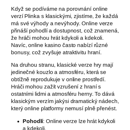
Když se podíváme na porovnání online
verzí Plinka s klasickými, zjistíme, že každá
má své výhody a nevýhody. Online verze
přináší pohodlí a dostupnost, což znamená,
že hráči mohou hrát kdykoli a kdekoli.
Navíc, online kasino často nabízí různé
bonusy, což zvyšuje atraktivitu hraní.
Na druhou stranu, klasické verze hry mají
jedinečné kouzlo a atmosféru, která se
obtížně reprodukuje v online prostředí.
Hráči mohou zažít vzrušení z hraní s
ostatními lidmi a atmosféru herny. To dává
klasickým verzím jakýsi dramatický nádech,
který online platformy nemusí plně přenést.
Pohodlí
: Online verze lze hrát kdykoli
a kdekoli.