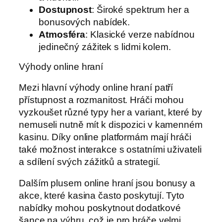
Dostupnost
: Široké spektrum her a
bonusových nabídek.
Atmosféra
: Klasické verze nabídnou
jedinečný zážitek s lidmi kolem.
Výhody online hraní
Mezi hlavní výhody online hraní patří
přístupnost a rozmanitost. Hráči mohou
vyzkoušet různé typy her a variant, které by
nemuseli nutně mít k dispozici v kamenném
kasinu. Díky online platformám mají hráči
také možnost interakce s ostatními uživateli
a sdílení svých zážitků a strategií.
Dalším plusem online hraní jsou bonusy a
akce, které kasina často poskytují. Tyto
nabídky mohou poskytnout dodatkové
šance na výhru, což je pro hráče velmi