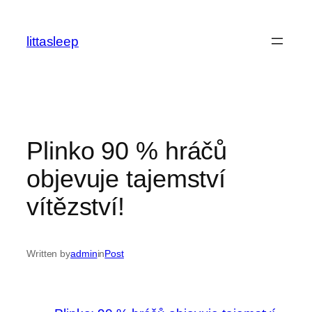
İçeriğe
geç
littasleep
Plinko 90 % hráčů
objevuje tajemství
vítězství!
Written by
admin
in
Post