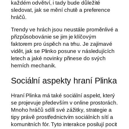
každém odvětví, i tady bude důležité
sledovat, jak se mění chutě a preference
hráčů.
Trendy ve hrách jsou neustále proměnlivé a
přizpůsobovánie se jim je klíčovým
faktorem pro úspěch na trhu. Je zajímavé
vidět, jak se Plinko posune v následujících
letech a jaké novinky přinese do svých
herních mechanik.
Sociální aspekty hraní Plinka
Hraní Plinka má také sociální aspekt, který
se projevuje především v online prostorách.
Mnoho hráčů sdílí své zážitky, strategie a
tipy právě prostřednictvím sociálních sítí a
komunitních fór. Tyto interakce posilují pocit