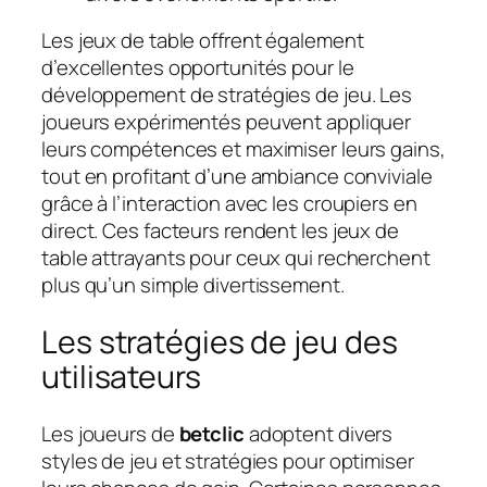
Les jeux de table offrent également
d’excellentes opportunités pour le
développement de stratégies de jeu. Les
joueurs expérimentés peuvent appliquer
leurs compétences et maximiser leurs gains,
tout en profitant d’une ambiance conviviale
grâce à l’interaction avec les croupiers en
direct. Ces facteurs rendent les jeux de
table attrayants pour ceux qui recherchent
plus qu’un simple divertissement.
Les stratégies de jeu des
utilisateurs
Les joueurs de
betclic
adoptent divers
styles de jeu et stratégies pour optimiser