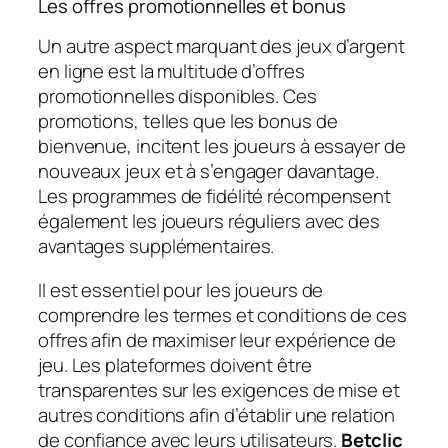
Les offres promotionnelles et bonus
Un autre aspect marquant des jeux d’argent
en ligne est la multitude d’offres
promotionnelles disponibles. Ces
promotions, telles que les bonus de
bienvenue, incitent les joueurs à essayer de
nouveaux jeux et à s’engager davantage.
Les programmes de fidélité récompensent
également les joueurs réguliers avec des
avantages supplémentaires.
Il est essentiel pour les joueurs de
comprendre les termes et conditions de ces
offres afin de maximiser leur expérience de
jeu. Les plateformes doivent être
transparentes sur les exigences de mise et
autres conditions afin d’établir une relation
de confiance avec leurs utilisateurs.
Betclic