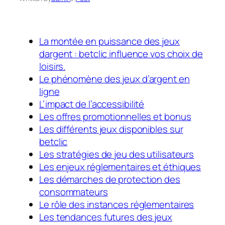
La montée en puissance des jeux
dargent : betclic influence vos choix de
loisirs.
Le phénomène des jeux d’argent en
ligne
L’impact de l’accessibilité
Les offres promotionnelles et bonus
Les différents jeux disponibles sur
betclic
Les stratégies de jeu des utilisateurs
Les enjeux réglementaires et éthiques
Les démarches de protection des
consommateurs
Le rôle des instances réglementaires
Les tendances futures des jeux