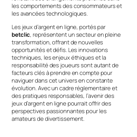
les comportements des consommateurs et
les avancées technologiques.
Les jeux d’argent en ligne, portés par
betclic
, représentent un secteur en pleine
transformation, offrant de nouvelles
opportunités et défis. Les innovations
techniques, les enjeux éthiques et la
responsabilité des joueurs sont autant de
facteurs clés à prendre en compte pour
naviguer dans cet univers en constante
évolution. Avec un cadre réglementaire et
des pratiques responsables, l’avenir des
jeux d’argent en ligne pourrait offrir des
perspectives passionnantes pour les
amateurs de divertissement.