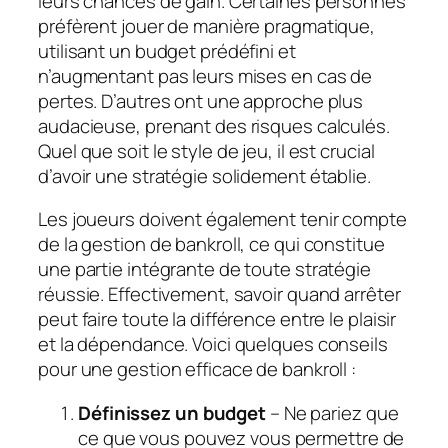
leurs chances de gain. Certaines personnes
préfèrent jouer de manière pragmatique,
utilisant un budget prédéfini et
n’augmentant pas leurs mises en cas de
pertes. D’autres ont une approche plus
audacieuse, prenant des risques calculés.
Quel que soit le style de jeu, il est crucial
d’avoir une stratégie solidement établie.
Les joueurs doivent également tenir compte
de la gestion de bankroll, ce qui constitue
une partie intégrante de toute stratégie
réussie. Effectivement, savoir quand arrêter
peut faire toute la différence entre le plaisir
et la dépendance. Voici quelques conseils
pour une gestion efficace de bankroll :
Définissez un budget
– Ne pariez que
ce que vous pouvez vous permettre de