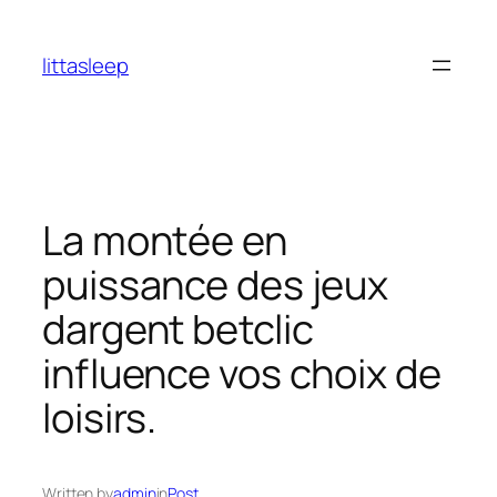
İçeriğe
geç
littasleep
La montée en
puissance des jeux
dargent betclic
influence vos choix de
loisirs.
Written by
admin
in
Post