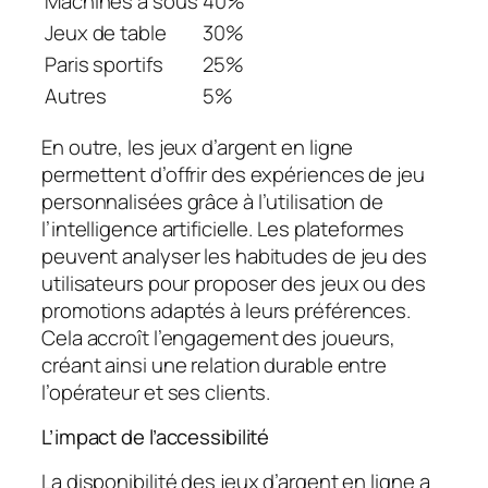
Machines à sous
40%
Jeux de table
30%
Paris sportifs
25%
Autres
5%
En outre, les jeux d’argent en ligne
permettent d’offrir des expériences de jeu
personnalisées grâce à l’utilisation de
l’intelligence artificielle. Les plateformes
peuvent analyser les habitudes de jeu des
utilisateurs pour proposer des jeux ou des
promotions adaptés à leurs préférences.
Cela accroît l’engagement des joueurs,
créant ainsi une relation durable entre
l’opérateur et ses clients.
L’impact de l’accessibilité
La disponibilité des jeux d’argent en ligne a