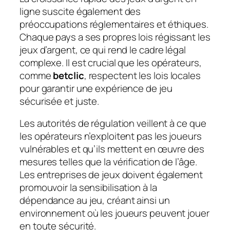
ligne suscite également des
préoccupations réglementaires et éthiques.
Chaque pays a ses propres lois régissant les
jeux d’argent, ce qui rend le cadre légal
complexe. Il est crucial que les opérateurs,
comme
betclic
, respectent les lois locales
pour garantir une expérience de jeu
sécurisée et juste.
Les autorités de régulation veillent à ce que
les opérateurs n’exploitent pas les joueurs
vulnérables et qu’ils mettent en œuvre des
mesures telles que la vérification de l’âge.
Les entreprises de jeux doivent également
promouvoir la sensibilisation à la
dépendance au jeu, créant ainsi un
environnement où les joueurs peuvent jouer
en toute sécurité.