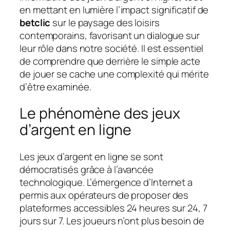
en mettant en lumière l’impact significatif de
betclic
sur le paysage des loisirs
contemporains, favorisant un dialogue sur
leur rôle dans notre société. Il est essentiel
de comprendre que derrière le simple acte
de jouer se cache une complexité qui mérite
d’être examinée.
Le phénomène des jeux
d’argent en ligne
Les jeux d’argent en ligne se sont
démocratisés grâce à l’avancée
technologique. L’émergence d’Internet a
permis aux opérateurs de proposer des
plateformes accessibles 24 heures sur 24, 7
jours sur 7. Les joueurs n’ont plus besoin de