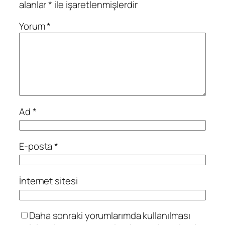
alanlar
*
ile işaretlenmişlerdir
Yorum
*
Ad
*
E-posta
*
İnternet sitesi
Daha sonraki yorumlarımda kullanılması