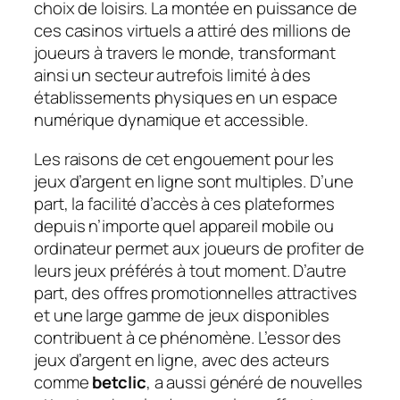
choix de loisirs. La montée en puissance de
ces casinos virtuels a attiré des millions de
joueurs à travers le monde, transformant
ainsi un secteur autrefois limité à des
établissements physiques en un espace
numérique dynamique et accessible.
Les raisons de cet engouement pour les
jeux d’argent en ligne sont multiples. D’une
part, la facilité d’accès à ces plateformes
depuis n’importe quel appareil mobile ou
ordinateur permet aux joueurs de profiter de
leurs jeux préférés à tout moment. D’autre
part, des offres promotionnelles attractives
et une large gamme de jeux disponibles
contribuent à ce phénomène. L’essor des
jeux d’argent en ligne, avec des acteurs
comme
betclic
, a aussi généré de nouvelles