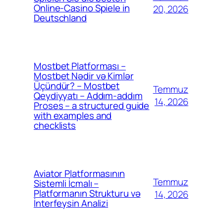
Online-Casino Spiele in
20, 2026
Deutschland
Mostbet Platforması –
Mostbet Nədir və Kimlər
Üçündür? – Mostbet
Temmuz
Qeydiyyatı – Addım-addım
14, 2026
Proses – a structured guide
with examples and
checklists
Aviator Platformasının
Temmuz
Sistemli İcmalı –
Platformanın Strukturu və
14, 2026
İnterfeysin Analizi