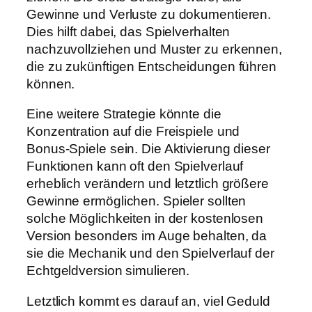
Gewinne und Verluste zu dokumentieren.
Dies hilft dabei, das Spielverhalten
nachzuvollziehen und Muster zu erkennen,
die zu zukünftigen Entscheidungen führen
können.
Eine weitere Strategie könnte die
Konzentration auf die Freispiele und
Bonus-Spiele sein. Die Aktivierung dieser
Funktionen kann oft den Spielverlauf
erheblich verändern und letztlich größere
Gewinne ermöglichen. Spieler sollten
solche Möglichkeiten in der kostenlosen
Version besonders im Auge behalten, da
sie die Mechanik und den Spielverlauf der
Echtgeldversion simulieren.
Letztlich kommt es darauf an, viel Geduld