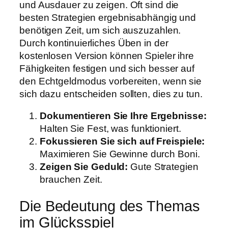
und Ausdauer zu zeigen. Oft sind die
besten Strategien ergebnisabhängig und
benötigen Zeit, um sich auszuzahlen.
Durch kontinuierliches Üben in der
kostenlosen Version können Spieler ihre
Fähigkeiten festigen und sich besser auf
den Echtgeldmodus vorbereiten, wenn sie
sich dazu entscheiden sollten, dies zu tun.
Dokumentieren Sie Ihre Ergebnisse:
Halten Sie Fest, was funktioniert.
Fokussieren Sie sich auf Freispiele:
Maximieren Sie Gewinne durch Boni.
Zeigen Sie Geduld:
Gute Strategien
brauchen Zeit.
Die Bedeutung des Themas
im Glücksspiel