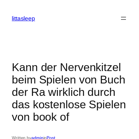
İçeriğe
geç
littasleep
Kann der Nervenkitzel
beim Spielen von Buch
der Ra wirklich durch
das kostenlose Spielen
von book of
Written by
admin
in
Post