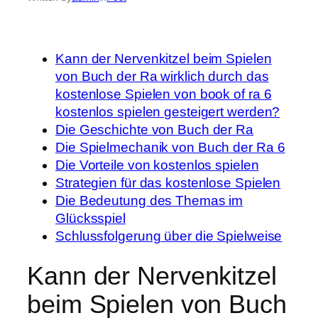
Kann der Nervenkitzel beim Spielen
von Buch der Ra wirklich durch das
kostenlose Spielen von book of ra 6
kostenlos spielen gesteigert werden?
Die Geschichte von Buch der Ra
Die Spielmechanik von Buch der Ra 6
Die Vorteile von kostenlos spielen
Strategien für das kostenlose Spielen
Die Bedeutung des Themas im
Glücksspiel
Schlussfolgerung über die Spielweise
Kann der Nervenkitzel
beim Spielen von Buch