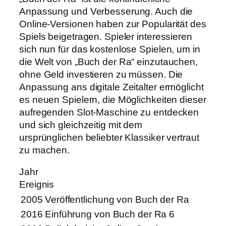
Anpassung und Verbesserung. Auch die
Online-Versionen haben zur Popularität des
Spiels beigetragen. Spieler interessieren
sich nun für das kostenlose Spielen, um in
die Welt von „Buch der Ra“ einzutauchen,
ohne Geld investieren zu müssen. Die
Anpassung ans digitale Zeitalter ermöglicht
es neuen Spielern, die Möglichkeiten dieser
aufregenden Slot-Maschine zu entdecken
und sich gleichzeitig mit dem
ursprünglichen beliebter Klassiker vertraut
zu machen.
Jahr
Ereignis
2005
Veröffentlichung von Buch der Ra
2016
Einführung von Buch der Ra 6