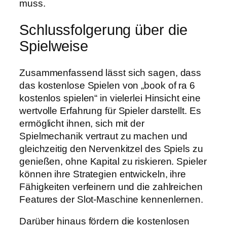
muss.
Schlussfolgerung über die
Spielweise
Zusammenfassend lässt sich sagen, dass
das kostenlose Spielen von „book of ra 6
kostenlos spielen“ in vielerlei Hinsicht eine
wertvolle Erfahrung für Spieler darstellt. Es
ermöglicht ihnen, sich mit der
Spielmechanik vertraut zu machen und
gleichzeitig den Nervenkitzel des Spiels zu
genießen, ohne Kapital zu riskieren. Spieler
können ihre Strategien entwickeln, ihre
Fähigkeiten verfeinern und die zahlreichen
Features der Slot-Maschine kennenlernen.
Darüber hinaus fördern die kostenlosen