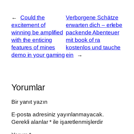
←
Could the
Verborgene Schätze
excitement of
erwarten dich – erlebe
winning be amplified
packende Abenteuer
with the enticing
mit book of ra
features of mines
kostenlos und tauche
demo in your gaming
ein
→
Yorumlar
Bir yanıt yazın
E-posta adresiniz yayınlanmayacak.
Gerekli alanlar
*
ile işaretlenmişlerdir