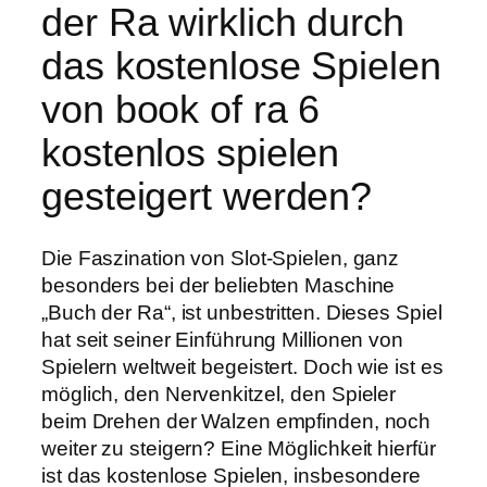
der Ra wirklich durch
das kostenlose Spielen
von book of ra 6
kostenlos spielen
gesteigert werden?
Die Faszination von Slot-Spielen, ganz
besonders bei der beliebten Maschine
„Buch der Ra“, ist unbestritten. Dieses Spiel
hat seit seiner Einführung Millionen von
Spielern weltweit begeistert. Doch wie ist es
möglich, den Nervenkitzel, den Spieler
beim Drehen der Walzen empfinden, noch
weiter zu steigern? Eine Möglichkeit hierfür
ist das kostenlose Spielen, insbesondere