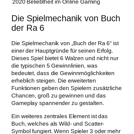
2020
Beliebtheit im Online Gaming
Die Spielmechanik von Buch
der Ra 6
Die Spielmechanik von „Buch der Ra 6“ ist
einer der Hauptgründe für seinen Erfolg.
Dieses Spiel bietet 6 Walzen und nicht nur
die typischen 5 Gewinnlinien, was
bedeutet, dass die Gewinnmöglichkeiten
erheblich steigen. Die erweiterten
Funktionen geben den Spielern zusätzliche
Chancen, groß zu gewinnen und das
Gameplay spannender zu gestalten.
Ein weiteres zentrales Element ist das
Buch, welches als Wild- und Scatter-
Symbol fungiert. Wenn Spieler 3 oder mehr