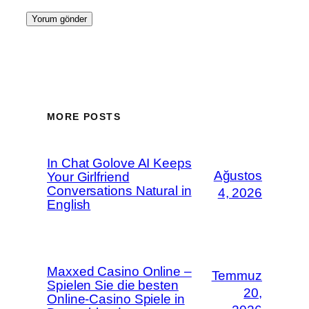
MORE POSTS
In Chat Golove AI Keeps
Ağustos
Your Girlfriend
Conversations Natural in
4, 2026
English
Maxxed Casino Online –
Temmuz
Spielen Sie die besten
20,
Online-Casino Spiele in