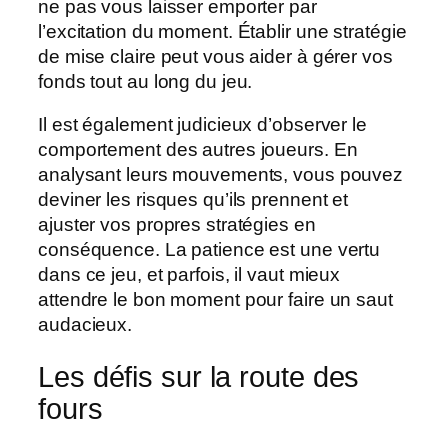
ne pas vous laisser emporter par
l’excitation du moment. Établir une stratégie
de mise claire peut vous aider à gérer vos
fonds tout au long du jeu.
Il est également judicieux d’observer le
comportement des autres joueurs. En
analysant leurs mouvements, vous pouvez
deviner les risques qu’ils prennent et
ajuster vos propres stratégies en
conséquence. La patience est une vertu
dans ce jeu, et parfois, il vaut mieux
attendre le bon moment pour faire un saut
audacieux.
Les défis sur la route des
fours