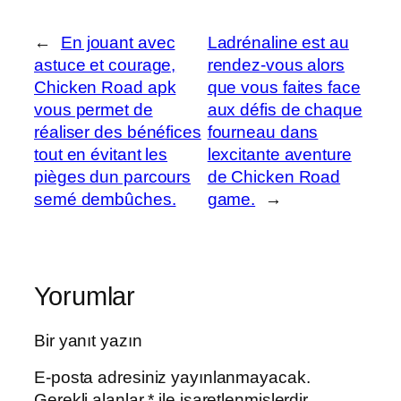
←
En jouant avec
Ladrénaline est au
astuce et courage,
rendez-vous alors
Chicken Road apk
que vous faites face
vous permet de
aux défis de chaque
réaliser des bénéfices
fourneau dans
tout en évitant les
lexcitante aventure
pièges dun parcours
de Chicken Road
semé dembûches.
game.
→
Yorumlar
Bir yanıt yazın
E-posta adresiniz yayınlanmayacak.
Gerekli alanlar
*
ile işaretlenmişlerdir