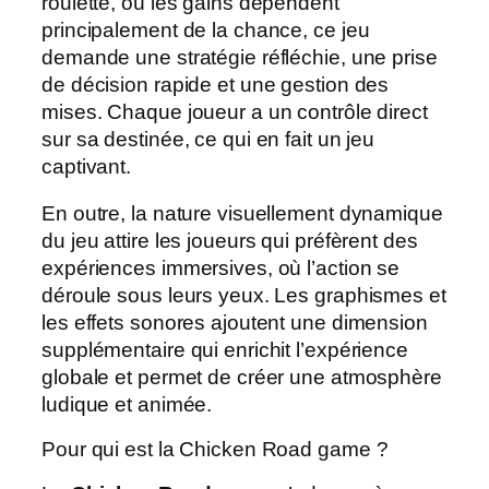
roulette, où les gains dépendent
principalement de la chance, ce jeu
demande une stratégie réfléchie, une prise
de décision rapide et une gestion des
mises. Chaque joueur a un contrôle direct
sur sa destinée, ce qui en fait un jeu
captivant.
En outre, la nature visuellement dynamique
du jeu attire les joueurs qui préfèrent des
expériences immersives, où l’action se
déroule sous leurs yeux. Les graphismes et
les effets sonores ajoutent une dimension
supplémentaire qui enrichit l’expérience
globale et permet de créer une atmosphère
ludique et animée.
Pour qui est la Chicken Road game ?