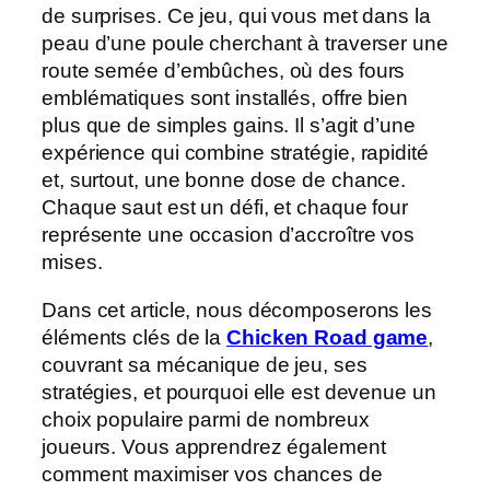
de surprises. Ce jeu, qui vous met dans la
peau d’une poule cherchant à traverser une
route semée d’embûches, où des fours
emblématiques sont installés, offre bien
plus que de simples gains. Il s’agit d’une
expérience qui combine stratégie, rapidité
et, surtout, une bonne dose de chance.
Chaque saut est un défi, et chaque four
représente une occasion d’accroître vos
mises.
Dans cet article, nous décomposerons les
éléments clés de la
Chicken Road game
,
couvrant sa mécanique de jeu, ses
stratégies, et pourquoi elle est devenue un
choix populaire parmi de nombreux
joueurs. Vous apprendrez également
comment maximiser vos chances de