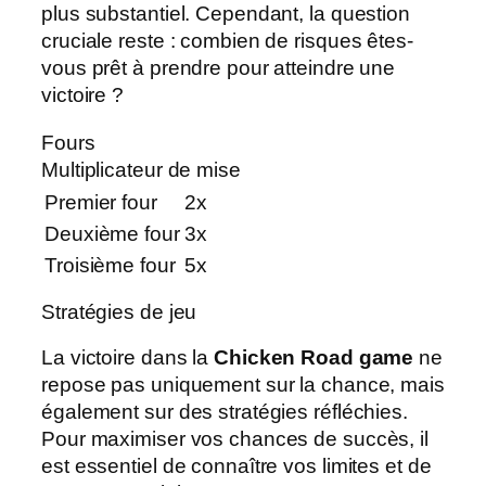
plus substantiel. Cependant, la question
cruciale reste : combien de risques êtes-
vous prêt à prendre pour atteindre une
victoire ?
Fours
Multiplicateur de mise
Premier four
2x
Deuxième four
3x
Troisième four
5x
Stratégies de jeu
La victoire dans la
Chicken Road game
ne
repose pas uniquement sur la chance, mais
également sur des stratégies réfléchies.
Pour maximiser vos chances de succès, il
est essentiel de connaître vos limites et de