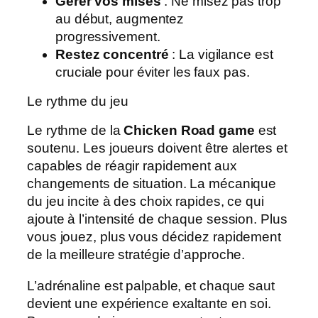
Gérer vos mises
: Ne misez pas trop
au début, augmentez
progressivement.
Restez concentré
: La vigilance est
cruciale pour éviter les faux pas.
Le rythme du jeu
Le rythme de la
Chicken Road game
est
soutenu. Les joueurs doivent être alertes et
capables de réagir rapidement aux
changements de situation. La mécanique
du jeu incite à des choix rapides, ce qui
ajoute à l’intensité de chaque session. Plus
vous jouez, plus vous décidez rapidement
de la meilleure stratégie d’approche.
L’adrénaline est palpable, et chaque saut
devient une expérience exaltante en soi.