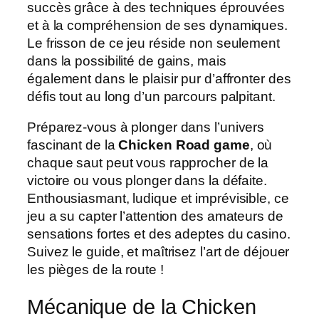
succès grâce à des techniques éprouvées
et à la compréhension de ses dynamiques.
Le frisson de ce jeu réside non seulement
dans la possibilité de gains, mais
également dans le plaisir pur d’affronter des
défis tout au long d’un parcours palpitant.
Préparez-vous à plonger dans l’univers
fascinant de la
Chicken Road game
, où
chaque saut peut vous rapprocher de la
victoire ou vous plonger dans la défaite.
Enthousiasmant, ludique et imprévisible, ce
jeu a su capter l’attention des amateurs de
sensations fortes et des adeptes du casino.
Suivez le guide, et maîtrisez l’art de déjouer
les pièges de la route !
Mécanique de la Chicken