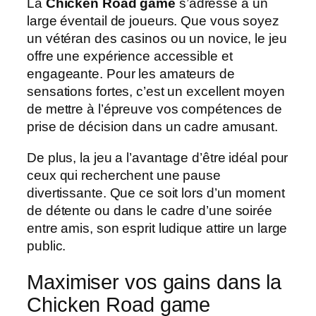
La
Chicken Road game
s’adresse à un
large éventail de joueurs. Que vous soyez
un vétéran des casinos ou un novice, le jeu
offre une expérience accessible et
engageante. Pour les amateurs de
sensations fortes, c’est un excellent moyen
de mettre à l’épreuve vos compétences de
prise de décision dans un cadre amusant.
De plus, la jeu a l’avantage d’être idéal pour
ceux qui recherchent une pause
divertissante. Que ce soit lors d’un moment
de détente ou dans le cadre d’une soirée
entre amis, son esprit ludique attire un large
public.
Maximiser vos gains dans la
Chicken Road game