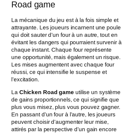
Road game
La mécanique du jeu est à la fois simple et
attrayante. Les joueurs incarnent une poule
qui doit sauter d’un four à un autre, tout en
évitant les dangers qui pourraient survenir à
chaque instant. Chaque four représente
une opportunité, mais également un risque.
Les mises augmentent avec chaque four
réussi, ce qui intensifie le suspense et
l’excitation.
La
Chicken Road game
utilise un système
de gains proportionnels, ce qui signifie que
plus vous misez, plus vous pouvez gagner.
En passant d’un four à l’autre, les joueurs
peuvent choisir d’augmenter leur mise,
attirés par la perspective d’un gain encore