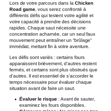
Lors de votre parcours dans la
Chicken
Road game
, vous serez confronté à
différents défis qui testent votre agilité et
votre capacité à prendre des décisions
rapides. Chaque saut nécessite une
concentration acharnée, car un seul faux
mouvement peut entraîner un “brûlage”
immédiat, mettant fin à votre aventure.
Les défis sont variés : certains fours
apparaissent brièvement, d’autres restent
fermés, et certains sont plus obstrués que
d’autres. Il est essentiel de s’accorder le
temps nécessaire pour évaluer chaque
situation avant de faire un saut.
Évaluer le risque
: Avant de sauter,
examinez les fours disponibles.