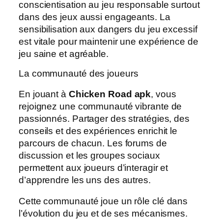
conscientisation au jeu responsable surtout
dans des jeux aussi engageants. La
sensibilisation aux dangers du jeu excessif
est vitale pour maintenir une expérience de
jeu saine et agréable.
La communauté des joueurs
En jouant à
Chicken Road apk
, vous
rejoignez une communauté vibrante de
passionnés. Partager des stratégies, des
conseils et des expériences enrichit le
parcours de chacun. Les forums de
discussion et les groupes sociaux
permettent aux joueurs d’interagir et
d’apprendre les uns des autres.
Cette communauté joue un rôle clé dans
l’évolution du jeu et de ses mécanismes.