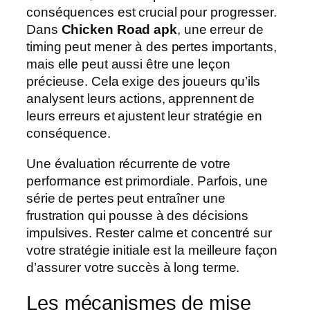
conséquences est crucial pour progresser.
Dans
Chicken Road apk
, une erreur de
timing peut mener à des pertes importants,
mais elle peut aussi être une leçon
précieuse. Cela exige des joueurs qu’ils
analysent leurs actions, apprennent de
leurs erreurs et ajustent leur stratégie en
conséquence.
Une évaluation récurrente de votre
performance est primordiale. Parfois, une
série de pertes peut entraîner une
frustration qui pousse à des décisions
impulsives. Rester calme et concentré sur
votre stratégie initiale est la meilleure façon
d’assurer votre succès à long terme.
Les mécanismes de mise