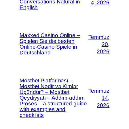
Conversations Natural in
4, 2026
English
Maxxed Casino Online –
Temmuz
Spielen Sie die besten
20,
Online-Casino Spiele in
2026
Deutschland
Mostbet Platforması –
Mostbet Nədir və Kimlər
Temmuz
Üçündür? – Mostbet
Qeydiyyatı – Addım-addım
14,
Proses – a structured guide
2026
with examples and
checklists