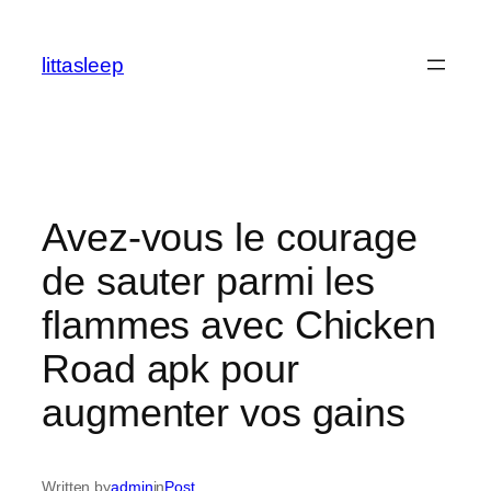
İçeriğe
geç
littasleep
Avez-vous le courage
de sauter parmi les
flammes avec Chicken
Road apk pour
augmenter vos gains
Written by
admin
in
Post