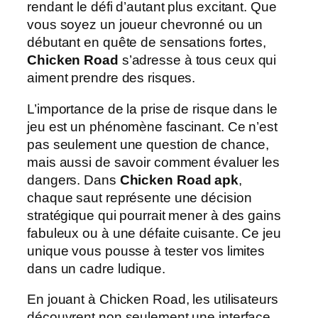
rendant le défi d’autant plus excitant. Que
vous soyez un joueur chevronné ou un
débutant en quête de sensations fortes,
Chicken Road
s’adresse à tous ceux qui
aiment prendre des risques.
L’importance de la prise de risque dans le
jeu est un phénomène fascinant. Ce n’est
pas seulement une question de chance,
mais aussi de savoir comment évaluer les
dangers. Dans
Chicken Road apk
,
chaque saut représente une décision
stratégique qui pourrait mener à des gains
fabuleux ou à une défaite cuisante. Ce jeu
unique vous pousse à tester vos limites
dans un cadre ludique.
En jouant à Chicken Road, les utilisateurs
découvrent non seulement une interface