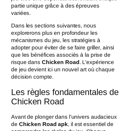
partie unique grâce à des épreuves
variées.
Dans les sections suivantes, nous
explorerons plus en profondeur les
mécanismes du jeu, les stratégies à
adopter pour éviter de se faire griller, ainsi
que les bénéfices associés à la prise de
risque dans
Chicken Road
. L’expérience
de jeu devient ici un nouvel art où chaque
décision compte.
Les règles fondamentales de
Chicken Road
Avant de plonger dans l’univers audacieux
de
Chicken Road apk
, il est essentiel de