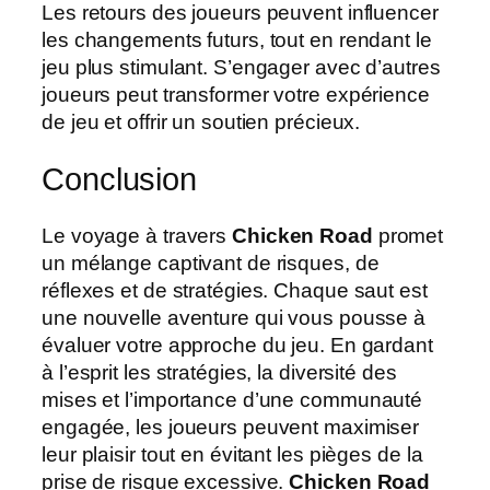
Les retours des joueurs peuvent influencer
les changements futurs, tout en rendant le
jeu plus stimulant. S’engager avec d’autres
joueurs peut transformer votre expérience
de jeu et offrir un soutien précieux.
Conclusion
Le voyage à travers
Chicken Road
promet
un mélange captivant de risques, de
réflexes et de stratégies. Chaque saut est
une nouvelle aventure qui vous pousse à
évaluer votre approche du jeu. En gardant
à l’esprit les stratégies, la diversité des
mises et l’importance d’une communauté
engagée, les joueurs peuvent maximiser
leur plaisir tout en évitant les pièges de la
prise de risque excessive.
Chicken Road