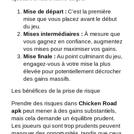
Mise de départ :
C’est la première
mise que vous placez avant le début
du jeu.
Mises intermédiaires :
À mesure que
vous gagnez en confiance, augmentez
vos mises pour maximiser vos gains.
Mise finale :
Au point culminant du jeu,
engagez-vous à votre mise la plus
élevée pour potentiellement décrocher
des gains massifs.
Les bénéfices de la prise de risque
Prendre des risques dans
Chicken Road
apk
peut mener à des gains substantiels,
mais cela demande un équilibre prudent.
Les joueurs qui sont trop prudents peuvent
manquer des opportunités, tandis que ceux