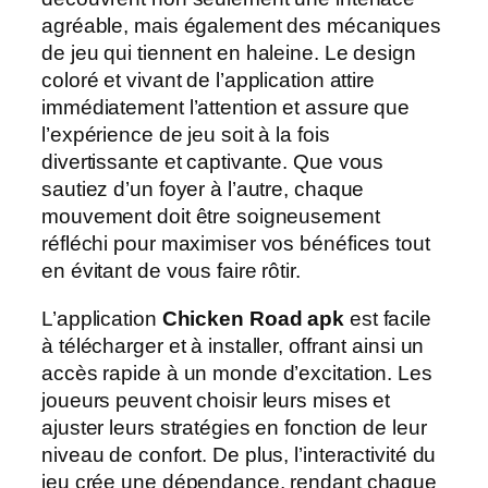
agréable, mais également des mécaniques
de jeu qui tiennent en haleine. Le design
coloré et vivant de l’application attire
immédiatement l’attention et assure que
l’expérience de jeu soit à la fois
divertissante et captivante. Que vous
sautiez d’un foyer à l’autre, chaque
mouvement doit être soigneusement
réfléchi pour maximiser vos bénéfices tout
en évitant de vous faire rôtir.
L’application
Chicken Road apk
est facile
à télécharger et à installer, offrant ainsi un
accès rapide à un monde d’excitation. Les
joueurs peuvent choisir leurs mises et
ajuster leurs stratégies en fonction de leur
niveau de confort. De plus, l’interactivité du
jeu crée une dépendance, rendant chaque