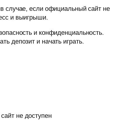
 в случае, если официальный сайт не
ресс и выигрыши.
безопасность и конфиденциальность.
ать депозит и начать играть.
 сайт не доступен