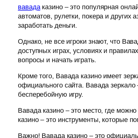
вавада
казино – это популярная онла
автоматов, рулетки, покера и других а
заработать деньги.
Однако, не все игроки знают, что Ва
доступных играх, условиях и правилах
вопросы и начать играть.
Кроме того, Вавада казино имеет зерк
официального сайта. Вавада зеркало 
бесперебойную игру.
Вавада казино – это место, где можн
казино – это инструменты, которые по
Важно! Вавада казино – это официаль