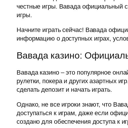
честные игры. Вавада официальный са
игры.
Начните играть сейчас! Вавада офици
информацию о доступных играх, услов
Вавада казино: Официаль
Вавада казино – это популярное онла
рулетки, покера и других азартных иг
сделать депозит и начать играть.
Однако, не все игроки знают, что Вав
доступаться к играм, даже если офиц
создано для обеспечения доступа к иг