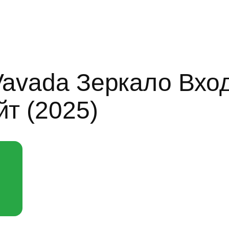
Vavada Зеркало Вхо
т (2025)