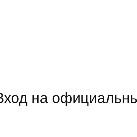
Вход на официальны