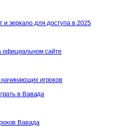
 и зеркало для доступа в 2025
а официальном сайте
 начинающих игроков
играть в Вавада
гроков Вавада