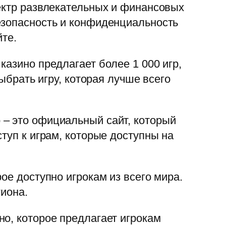
пектр развлекательных и финансовых
езопасность и конфиденциальность
йте.
казино предлагает более 1 000 игр,
ыбрать игру, которая лучше всего
 – это официальный сайт, который
туп к играм, которые доступны на
ое доступно игрокам из всего мира.
гиона.
о, которое предлагает игрокам