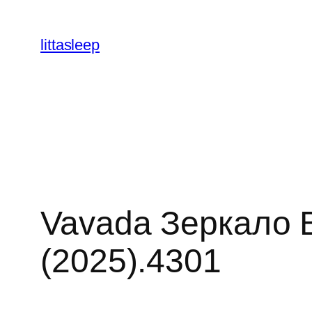
İçeriğe
geç
littasleep
Vavada Зеркало 
(2025).4301