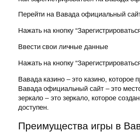
Перейти на Вавада официальный сай
Нажать на кнопку “Зарегистрироватьс
Ввести свои личные данные
Нажать на кнопку “Зарегистрироватьс
Вавада казино – это казино, которое 
Вавада официальный сайт – это место,
зеркало – это зеркало, которое созда
доступен.
Преимущества игры в Ва