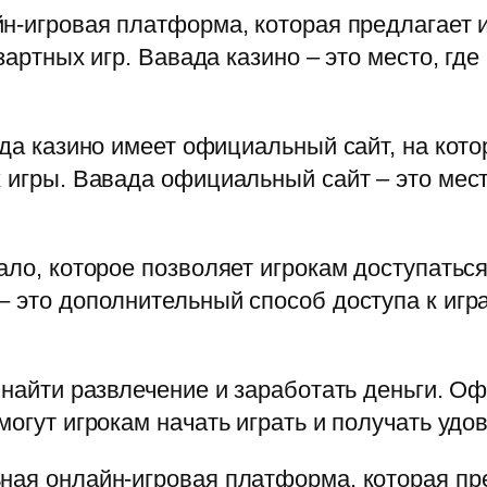
йн-игровая платформа, которая предлагает 
зартных игр. Вавада казино – это место, гд
вада казино имеет официальный сайт, на ко
 игры. Вавада официальный сайт – это мест
ало, которое позволяет игрокам доступаться
– это дополнительный способ доступа к игр
о найти развлечение и заработать деньги. О
могут игрокам начать играть и получать удо
ная онлайн-игровая платформа, которая пр