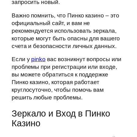
запросить новый.
Важно помнить, что Пинко казино – это
официальный сайт, и вам не
рекомендуется использовать зеркала,
которые могут быть опасны для вашего
счета и безопасности личных данных.
Если у
pinko
вас возникнут вопросы или
проблемы при регистрации или входе,
вы можете обратиться к поддержке
Пинко казино, которая работает
круглосуточно, чтобы помочь вам
решить любые проблемы.
Зеркало и Вход в Пинко
Казино