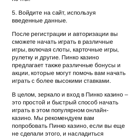
5. Войдите на сайт, используя
введенные данные.
После регистрации и авторизации вы
сможете начать играть в различные
игры, включая слоты, карточные игры,
рулетку и другие. Пинко казино
предлагает также различные бонусы и
акции, которые могут помочь вам начать
играть с более высокими ставками.
В целом, зеркало и вход в Пинко казино –
это простой и быстрый способ начать
играть в этом популярном онлайн-
казино. Мы рекомендуем вам
попробовать Пинко казино, если вы еще
не сделали этого, и насладиться