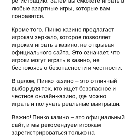
регистрацию. Затем вы сможете играть в
любые азартные игры, которые вам
понравятся.
Кроме того, Пинко казино предлагает
игрокам зеркало, которое позволяет
игрокам играть в казино, не открывая
официального сайта. Это означает, что
игроки могут играть в казино, не
беспокоясь о безопасности и честности.
В целом, Пинко казино – это отличный
выбор для тех, кто ищет безопасное и
честное онлайн-казино, где можно
играть и получать реальные выигрыши.
Важно! Пинко казино – это официальный
сайт, и мы рекомендуем игрокам
зарегистрироваться только на