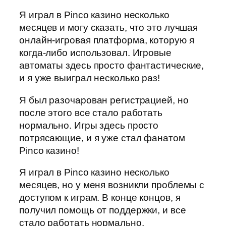
Я играл в Pinco казино несколько
месяцев и могу сказать, что это лучшая
онлайн-игровая платформа, которую я
когда-либо использовал. Игровые
автоматы здесь просто фантастические,
и я уже выиграл несколько раз!
Я был разочарован регистрацией, но
после этого все стало работать
нормально. Игры здесь просто
потрясающие, и я уже стал фанатом
Pinco казино!
Я играл в Pinco казино несколько
месяцев, но у меня возникли проблемы с
доступом к играм. В конце концов, я
получил помощь от поддержки, и все
стало работать нормально.