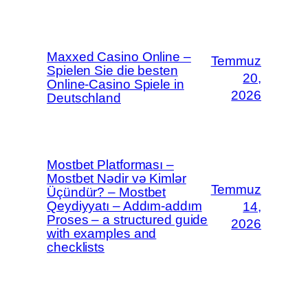
Maxxed Casino Online –
Temmuz
Spielen Sie die besten
20,
Online-Casino Spiele in
2026
Deutschland
Mostbet Platforması –
Mostbet Nədir və Kimlər
Temmuz
Üçündür? – Mostbet
Qeydiyyatı – Addım-addım
14,
Proses – a structured guide
2026
with examples and
checklists