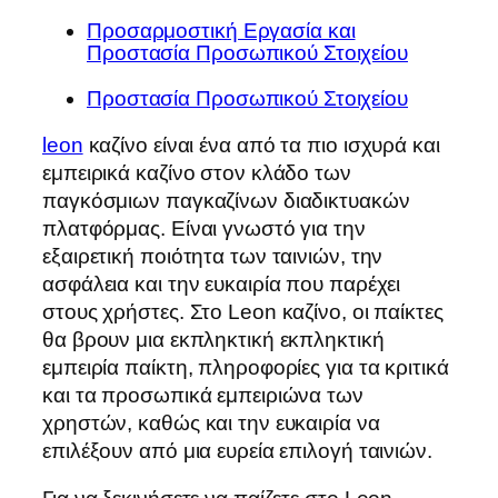
Προσαρμοστική Εργασία και
Προστασία Προσωπικού Στοιχείου
Προστασία Προσωπικού Στοιχείου
leon
καζίνο είναι ένα από τα πιο ισχυρά και
εμπειρικά καζίνο στον κλάδο των
παγκόσμιων παγκαζίνων διαδικτυακών
πλατφόρμας. Είναι γνωστό για την
εξαιρετική ποιότητα των ταινιών, την
ασφάλεια και την ευκαιρία που παρέχει
στους χρήστες. Στο Leon καζίνο, οι παίκτες
θα βρουν μια εκπληκτική εκπληκτική
εμπειρία παίκτη, πληροφορίες για τα κριτικά
και τα προσωπικά εμπειριώνα των
χρηστών, καθώς και την ευκαιρία να
επιλέξουν από μια ευρεία επιλογή ταινιών.