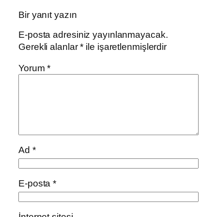
Bir yanıt yazın
E-posta adresiniz yayınlanmayacak.
Gerekli alanlar
*
ile işaretlenmişlerdir
Yorum
*
Ad
*
E-posta
*
İnternet sitesi