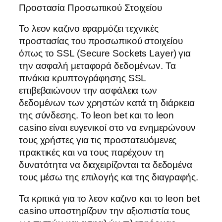
Προστασία Προσωπικού Στοιχείου
Το λεον καζινο εφαρμόζει τεχνικές
προστασίας του προσωπικού στοιχείου
όπως το SSL (Secure Sockets Layer) για
την ασφαλή μεταφορά δεδομένων. Τα
πινάκια κρυπτογράφησης SSL
επιβεβαιώνουν την ασφάλεια των
δεδομένων των χρηστών κατά τη διάρκεια
της σύνδεσης. Το leon bet και το leon
casino είναι ευγενικοί στο να ενημερώνουν
τους χρήστες για τις προστατευόμενες
πρακτικές και να τους παρέχουν τη
δυνατότητα να διαχειρίζονται τα δεδομένα
τους μέσω της επιλογής και της διαγραφής.
Τα κριτικά για το λεον καζινο και το leon bet
casino υποστηρίζουν την αξιοπιστία τους