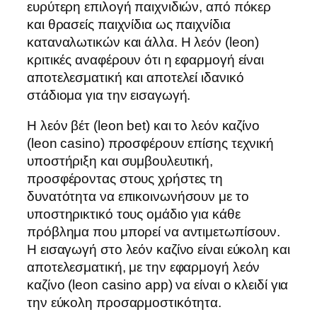
ευρύτερη επιλογή παιχνιδιών, από πόκερ
και θρασείς παιχνίδια ως παιχνίδια
καταναλωτικών και άλλα. Η λεόν (leon)
κριτικές αναφέρουν ότι η εφαρμογή είναι
αποτελεσματική και αποτελεί ιδανικό
στάδιομα για την εισαγωγή.
Η λεόν βέτ (leon bet) και το λεόν καζίνο
(leon casino) προσφέρουν επίσης τεχνική
υποστήριξη και συμβουλευτική,
προσφέροντας στους χρήστες τη
δυνατότητα να επικοινωνήσουν με το
υποστηρικτικό τους ομάδιο για κάθε
πρόβλημα που μπορεί να αντιμετωπίσουν.
Η εισαγωγή στο λεόν καζίνο είναι εύκολη και
αποτελεσματική, με την εφαρμογή λεόν
καζίνο (leon casino app) να είναι ο κλειδί για
την εύκολη προσαρμοστικότητα.