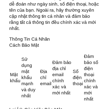
dễ đoán như ngày sinh, số điện thoại, hoặc
tên của bạn. Ngoài ra, hãy thường xuyên
cập nhật thông tin cá nhân và đảm bảo
rằng tất cả thông tin đều chính xác và mới
nhất.
Thông Tin Cá Nhân
Cách Bảo Mật
Đảm
Sử
Đảm bảo
bảo số
dụng
địa chỉ
điện
mật
Địa
Số
Mật
email
thoại
khẩu
chỉ
điện
khẩu
chính
chính
mạnh
email
thoại
xác và
xác và
và duy
mới nhất
mới
nhất
nhất