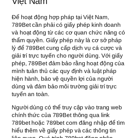
Việt Nam
Để hoạt động hợp pháp tại Việt Nam,
789Bet cần phải có giấy phép kinh doanh
và hoạt động từ các cơ quan chức năng có
thẩm quyền. Giấy phép này là cơ sở pháp
lý để 789Bet cung cấp dịch vụ cá cược và
giải trí trực tuyến cho người dùng. Với giấy
phép, 789Bet đảm bảo rằng hoạt động của
mình tuân thủ các quy định và luật pháp
hiện hành, bảo vệ quyền lợi của người
dùng và đảm bảo môi trường giải trí trực
tuyến an toàn.
Người dùng có thể truy cập vào trang web
chính thức của 789Bet thông qua link
789bet hoặc 789bet com đăng nhập để tìm
hiểu thêm về giấy phép và các thông tin