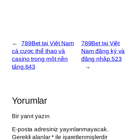
←
789Bet tại Việt Nam
789Bet tại Việt
cá cược thể thao và
Nam đăng ký và
casino trong một nền
đăng nhập.523
tảng.643
→
Yorumlar
Bir yanıt yazın
E-posta adresiniz yayınlanmayacak.
Gerekli alanlar
*
ile işaretlenmişlerdir