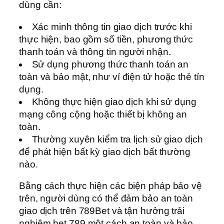
dùng cần:
Xác minh thông tin giao dịch trước khi
thực hiện, bao gồm số tiền, phương thức
thanh toán và thông tin người nhận.
Sử dụng phương thức thanh toán an
toàn và bảo mật, như ví điện tử hoặc thẻ tín
dụng.
Không thực hiện giao dịch khi sử dụng
mạng công cộng hoặc thiết bị không an
toàn.
Thường xuyên kiểm tra lịch sử giao dịch
để phát hiện bất kỳ giao dịch bất thường
nào.
Bằng cách thực hiện các biện pháp bảo vệ
trên, người dùng có thể đảm bảo an toàn
giao dịch trên 789Bet và tận hưởng trải
nghiệm bet 789 một cách an toàn và bảo