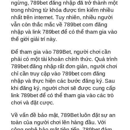
ngừng, 789bet đăng nhập đã trở thành một
trong những từ khóa được tìm kiếm nhiều
nhất trên internet. Tuy nhiên, nhiều người
vẫn còn thắc mắc về 789bet com đăng
nhập và link 789bet để có thể tham gia vào
thế giới giải trí này.
Để tham gia vào 789Bet, người chơi cần
phải có một tài khoản chính thức. Quá trình
789bet đăng nhập rất đơn giản, người chơi
chỉ cần truy cập vào 789bet com đăng
nhập và thực hiện các bước đăng ký. Sau
khi đăng ký, người chơi sẽ được cung cấp
link 789bet để có thể tham gia vào các trò
chơi và đặt cược.
Về vấn đề bảo mật, 789Bet luôn đặt sự an
toàn của người chơi lên hàng đầu. Với
công nghệ bảo mật tiên tiến, 789bet đảm