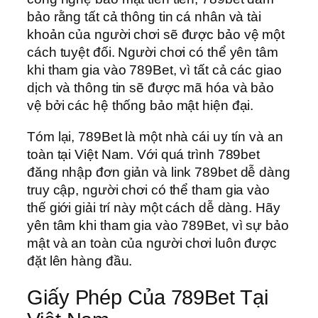
bảo rằng tất cả thông tin cá nhân và tài
khoản của người chơi sẽ được bảo vệ một
cách tuyệt đối. Người chơi có thể yên tâm
khi tham gia vào 789Bet, vì tất cả các giao
dịch và thông tin sẽ được mã hóa và bảo
vệ bởi các hệ thống bảo mật hiện đại.
Tóm lại, 789Bet là một nhà cái uy tín và an
toàn tại Việt Nam. Với quá trình 789bet
đăng nhập đơn giản và link 789bet dễ dàng
truy cập, người chơi có thể tham gia vào
thế giới giải trí này một cách dễ dàng. Hãy
yên tâm khi tham gia vào 789Bet, vì sự bảo
mật và an toàn của người chơi luôn được
đặt lên hàng đầu.
Giấy Phép Của 789Bet Tại