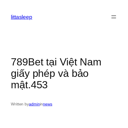
İçeriğe
geç
littasleep
789Bet tại Việt Nam
giấy phép và bảo
mật.453
Written by
admin
in
news