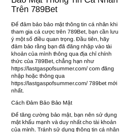
Trên 789Bet
Để đảm bảo bảo mật thông tin cá nhân khi
tham gia cá cược trên 789Bet, bạn cần lưu
ý một số điều quan trọng. Đầu tiên, hãy
đảm bảo rằng bạn đã đăng nhập vào tài
khoản của mình thông qua địa chỉ chính
thức của 789Bet, chẳng hạn như
https://lastgaspofsummer.com/ com đăng
nhập hoặc thông qua
https://lastgaspofsummer.com/ 789bet mới
nhất.
Cách Đảm Bảo Bảo Mật
Để tăng cường bảo mật, bạn nên sử dụng
mật khẩu mạnh và duy nhất cho tài khoản
của mình. Tránh sử dụng thông tin cá nhân