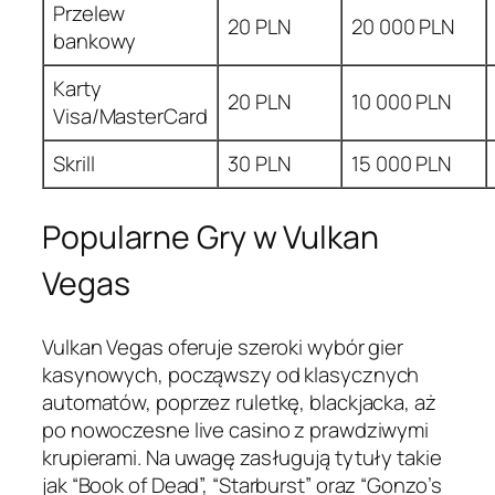
Przelew
20 PLN
20 000 PLN
bankowy
Karty
20 PLN
10 000 PLN
Visa/MasterCard
Skrill
30 PLN
15 000 PLN
Popularne Gry w Vulkan
Vegas
Vulkan Vegas oferuje szeroki wybór gier
kasynowych, począwszy od klasycznych
automatów, poprzez ruletkę, blackjacka, aż
po nowoczesne live casino z prawdziwymi
krupierami. Na uwagę zasługują tytuły takie
jak “Book of Dead”, “Starburst” oraz “Gonzo’s