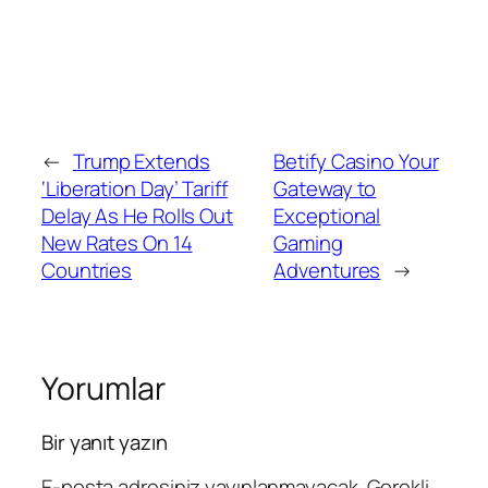
←
Trump Extends
Betify Casino Your
‘Liberation Day’ Tariff
Gateway to
Delay As He Rolls Out
Exceptional
New Rates On 14
Gaming
Countries
Adventures
→
Yorumlar
Bir yanıt yazın
E-posta adresiniz yayınlanmayacak.
Gerekli