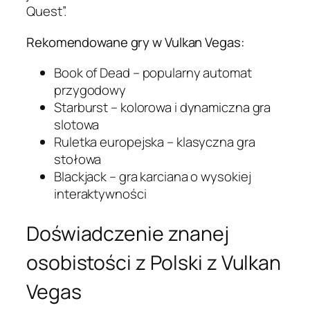
Quest”.
Rekomendowane gry w Vulkan Vegas:
Book of Dead – popularny automat
przygodowy
Starburst – kolorowa i dynamiczna gra
slotowa
Ruletka europejska – klasyczna gra
stołowa
Blackjack – gra karciana o wysokiej
interaktywności
Doświadczenie znanej
osobistości z Polski z Vulkan
Vegas