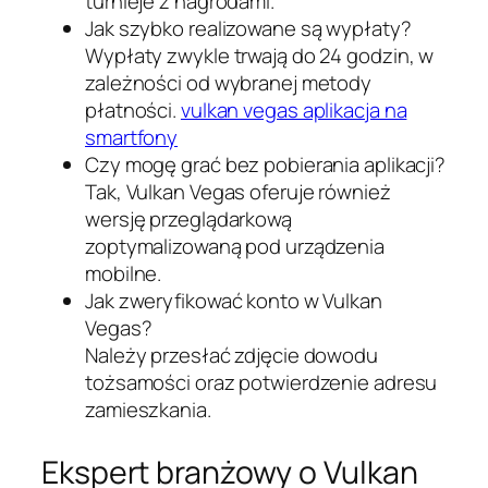
turnieje z nagrodami.
Jak szybko realizowane są wypłaty?
Wypłaty zwykle trwają do 24 godzin, w
zależności od wybranej metody
płatności.
vulkan vegas aplikacja na
smartfony
Czy mogę grać bez pobierania aplikacji?
Tak, Vulkan Vegas oferuje również
wersję przeglądarkową
zoptymalizowaną pod urządzenia
mobilne.
Jak zweryfikować konto w Vulkan
Vegas?
Należy przesłać zdjęcie dowodu
tożsamości oraz potwierdzenie adresu
zamieszkania.
Ekspert branżowy o Vulkan