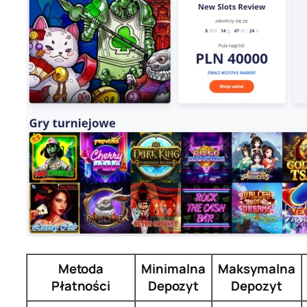
Metoda
Minimalna
Maksymalna
Płatności
Depozyt
Depozyt