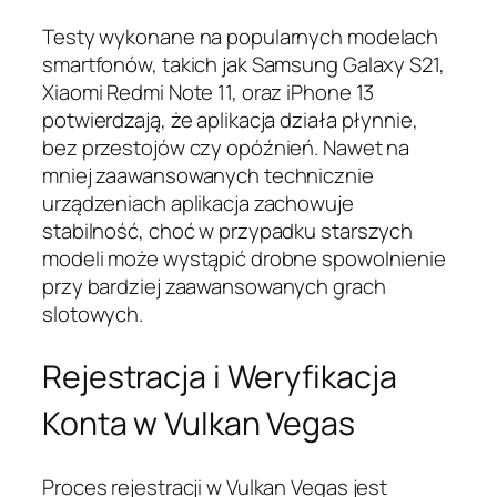
Testy wykonane na popularnych modelach
smartfonów, takich jak Samsung Galaxy S21,
Xiaomi Redmi Note 11, oraz iPhone 13
potwierdzają, że aplikacja działa płynnie,
bez przestojów czy opóźnień. Nawet na
mniej zaawansowanych technicznie
urządzeniach aplikacja zachowuje
stabilność, choć w przypadku starszych
modeli może wystąpić drobne spowolnienie
przy bardziej zaawansowanych grach
slotowych.
Rejestracja i Weryfikacja
Konta w Vulkan Vegas
Proces rejestracji w Vulkan Vegas jest