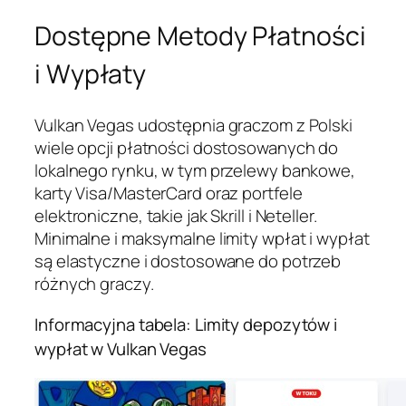
Dostępne Metody Płatności
i Wypłaty
Vulkan Vegas udostępnia graczom z Polski
wiele opcji płatności dostosowanych do
lokalnego rynku, w tym przelewy bankowe,
karty Visa/MasterCard oraz portfele
elektroniczne, takie jak Skrill i Neteller.
Minimalne i maksymalne limity wpłat i wypłat
są elastyczne i dostosowane do potrzeb
różnych graczy.
Informacyjna tabela: Limity depozytów i
wypłat w Vulkan Vegas