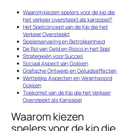
Waarom kiezen spelers voor de kip die
het verkeer oversteekt als kansspel?
Het Spelconcept van de Kip die het
Verkeer Oversteekt
Spelerservaring en Betrokkenheid
De Rol van Geld en Risico in het Spel
Strategieën voor Succes
Sociaal Aspect van Gokken
Grafische Ontwerp en Geluidseffecten
Wettelijke Aspecten en Verantwoord
Gokken
Toekomst van de Kip die het Verkeer
Oversteekt als Kansspel
Waarom kiezen
spelers voor de kip die