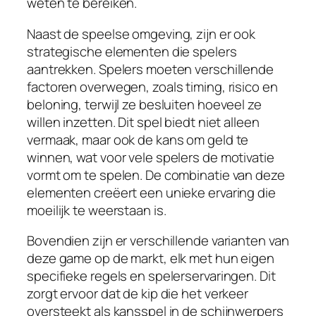
weten te bereiken.
Naast de speelse omgeving, zijn er ook
strategische elementen die spelers
aantrekken. Spelers moeten verschillende
factoren overwegen, zoals timing, risico en
beloning, terwijl ze besluiten hoeveel ze
willen inzetten. Dit spel biedt niet alleen
vermaak, maar ook de kans om geld te
winnen, wat voor vele spelers de motivatie
vormt om te spelen. De combinatie van deze
elementen creëert een unieke ervaring die
moeilijk te weerstaan is.
Bovendien zijn er verschillende varianten van
deze game op de markt, elk met hun eigen
specifieke regels en spelerservaringen. Dit
zorgt ervoor dat de kip die het verkeer
oversteekt als kansspel in de schijnwerpers