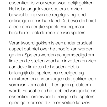
essentieel is voor verantwoordelijk gokken.
Het is belangrijk voor spelers om zich
bewust te zijn van de regelgeving rond
online gokken in hun land. Dit bevordert niet
alleen een eerlijke speelervaring, maar
beschermt ook de rechten van spelers.
Verantwoord gokken is een ander cruciaal
aspect dat niet over het hoofd kan worden
gezien. Spelers worden aangemoedigd om
limieten te stellen voor hun inzetten en zich
aan deze limieten te houden. Het is
belangrijk dat spelers hun spelgedrag
monitoren en ervoor zorgen dat gokken een
vorm van vermaak blijft en geen probleem
wordt. Educatie op het gebied van gokken is
essentieel om ervoor te zorgen dat spelers
goed geïnformeerd zijn en veilige keuzes