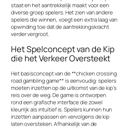
staat en het aantrekkelijk maakt voor een
diverse groep spelers. Het zien van andere
spelers die winnen, voegt een extra laag van
opwinding toe dat de aantrekkingskracht
verder vergroot.
Het Spelconcept van de Kip
die het Verkeer Oversteekt
Het basisconcept van de **chicken crossing
road gambling game** is eenvoudig: spelers
moeten inzetten op de uitkomst van de kip’s
reis over de weg. De game is ontworpen
rond een grafische interface die zowel
kleurrijk als intuïtief is. Spelers kunnen hun
inzetten aanpassen en vervolgens de kip
laten oversteken. Afhankelijk van de