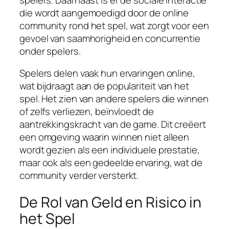
die wordt aangemoedigd door de online
community rond het spel, wat zorgt voor een
gevoel van saamhorigheid en concurrentie
onder spelers.
Spelers delen vaak hun ervaringen online,
wat bijdraagt aan de populariteit van het
spel. Het zien van andere spelers die winnen
of zelfs verliezen, beïnvloedt de
aantrekkingskracht van de game. Dit creëert
een omgeving waarin winnen niet alleen
wordt gezien als een individuele prestatie,
maar ook als een gedeelde ervaring, wat de
community verder versterkt.
De Rol van Geld en Risico in
het Spel