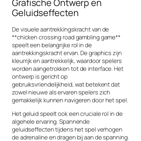
Grafische Ontwerp en
Geluidseffecten
De visuele aantrekkingskracht van de
**chicken crossing road gambling game**
speelt een belangrijke rol in de
aantrekkingskracht ervan. De graphics zijn
kleurrijk en aantrekkelijk, waardoor spelers
worden aangetrokken tot de interface. Het
ontwerp is gericht op
gebruiksvriendelijkheid, wat betekent dat
zowel nieuwe als ervaren spelers zich
gemakkelijk kunnen navigeren door het spel.
Het geluid speelt ook een cruciale rol in de
algehele ervaring. Spannende
geluidseffecten tijdens het spel verhogen
de adrenaline en dragen bij aan de spanning.