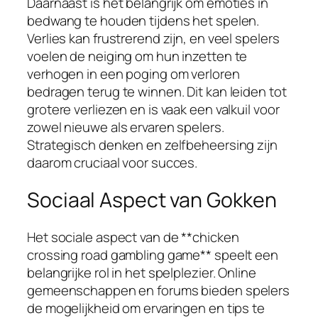
Daarnaast is het belangrijk om emoties in
bedwang te houden tijdens het spelen.
Verlies kan frustrerend zijn, en veel spelers
voelen de neiging om hun inzetten te
verhogen in een poging om verloren
bedragen terug te winnen. Dit kan leiden tot
grotere verliezen en is vaak een valkuil voor
zowel nieuwe als ervaren spelers.
Strategisch denken en zelfbeheersing zijn
daarom cruciaal voor succes.
Sociaal Aspect van Gokken
Het sociale aspect van de **chicken
crossing road gambling game** speelt een
belangrijke rol in het spelplezier. Online
gemeenschappen en forums bieden spelers
de mogelijkheid om ervaringen en tips te