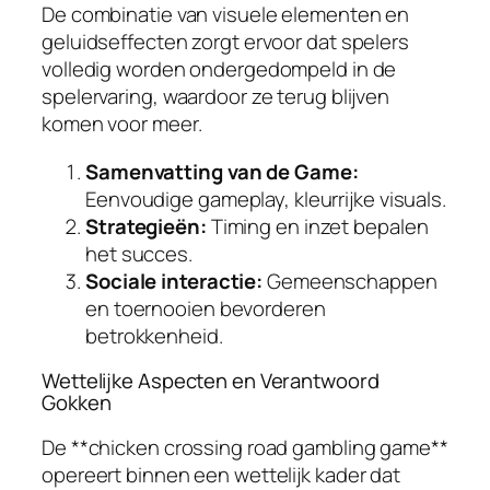
De combinatie van visuele elementen en
geluidseffecten zorgt ervoor dat spelers
volledig worden ondergedompeld in de
spelervaring, waardoor ze terug blijven
komen voor meer.
Samenvatting van de Game:
Eenvoudige gameplay, kleurrijke visuals.
Strategieën:
Timing en inzet bepalen
het succes.
Sociale interactie:
Gemeenschappen
en toernooien bevorderen
betrokkenheid.
Wettelijke Aspecten en Verantwoord
Gokken
De **chicken crossing road gambling game**
opereert binnen een wettelijk kader dat