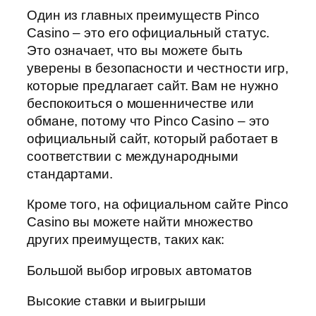
Один из главных преимуществ Pinco
Casino – это его официальный статус.
Это означает, что вы можете быть
уверены в безопасности и честности игр,
которые предлагает сайт. Вам не нужно
беспокоиться о мошенничестве или
обмане, потому что Pinco Casino – это
официальный сайт, который работает в
соответствии с международными
стандартами.
Кроме того, на официальном сайте Pinco
Casino вы можете найти множество
других преимуществ, таких как:
Большой выбор игровых автоматов
Высокие ставки и выигрыши