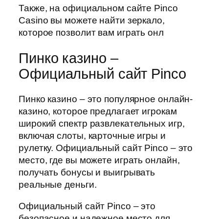
Также, на официальном сайте Pinco
Casino вы можете найти зеркало,
которое позволит вам играть онл
Пинко казино –
Официальный сайт Pinco
Пинко казино – это популярное онлайн-
казино, которое предлагает игрокам
широкий спектр развлекательных игр,
включая слоты, карточные игры и
рулетку. Официальный сайт Pinco – это
место, где вы можете играть онлайн,
получать бонусы и выигрывать
реальные деньги.
Официальный сайт Pinco – это
безопасное и надежное место для