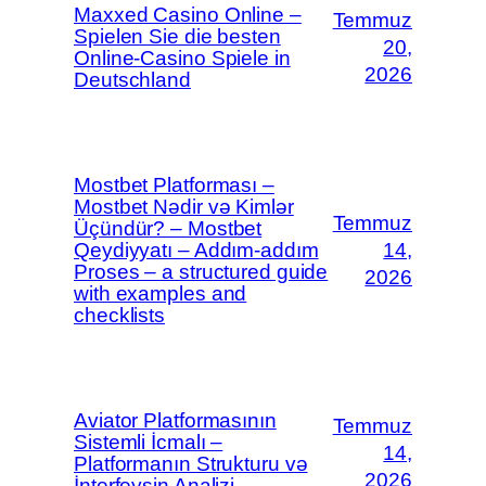
Maxxed Casino Online –
Temmuz
Spielen Sie die besten
20,
Online-Casino Spiele in
2026
Deutschland
Mostbet Platforması –
Mostbet Nədir və Kimlər
Temmuz
Üçündür? – Mostbet
Qeydiyyatı – Addım-addım
14,
Proses – a structured guide
2026
with examples and
checklists
Aviator Platformasının
Temmuz
Sistemli İcmalı –
14,
Platformanın Strukturu və
2026
İnterfeysin Analizi