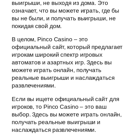
выигрыши, не выходя из дома. Это
означает, что вы можете играть, где бы
вы не были, и получать выигрыши, не
покидая свой дом.
В целом, Pinco Casino – это
официальный сайт, который предлагает
игрокам широкий спектр игровых
автоматов и азартных игр. Здесь вы
можете играть онлайн, получать
реальные выигрыши и наслаждаться
развлечениями.
Если вы ищете официальный сайт для
игроков, то Pinco Casino – это ваш
выбор. Здесь вы можете играть онлайн,
получать реальные выигрыши и
наслаждаться развлечениями.