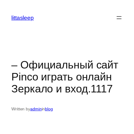
İçeriğe
geç
littasleep
– Официальный сайт
Pinco играть онлайн
Зеркало и вход.1117
Written by
admin
in
blog