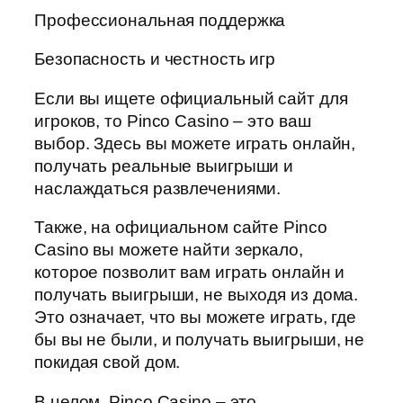
Профессиональная поддержка
Безопасность и честность игр
Если вы ищете официальный сайт для
игроков, то Pinco Casino – это ваш
выбор. Здесь вы можете играть онлайн,
получать реальные выигрыши и
наслаждаться развлечениями.
Также, на официальном сайте Pinco
Casino вы можете найти зеркало,
которое позволит вам играть онлайн и
получать выигрыши, не выходя из дома.
Это означает, что вы можете играть, где
бы вы не были, и получать выигрыши, не
покидая свой дом.
В целом, Pinco Casino – это