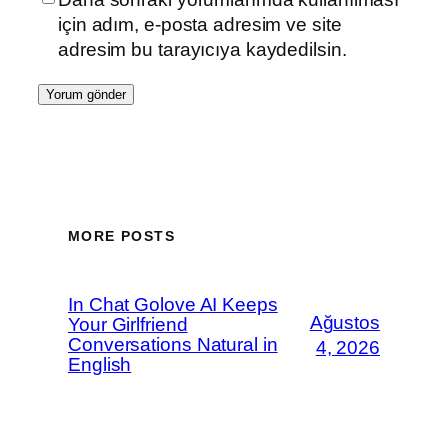
için adım, e-posta adresim ve site
adresim bu tarayıcıya kaydedilsin.
MORE POSTS
In Chat Golove AI Keeps
Ağustos
Your Girlfriend
Conversations Natural in
4, 2026
English