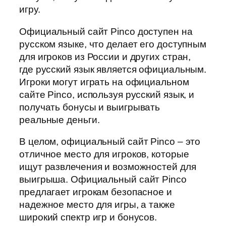
игру.
Официальный сайт Pinco доступен на
русском языке, что делает его доступным
для игроков из России и других стран,
где русский язык является официальным.
Игроки могут играть на официальном
сайте Pinco, используя русский язык, и
получать бонусы и выигрывать
реальные деньги.
В целом, официальный сайт Pinco – это
отличное место для игроков, которые
ищут развлечения и возможностей для
выигрыша. Официальный сайт Pinco
предлагает игрокам безопасное и
надежное место для игры, а также
широкий спектр игр и бонусов.