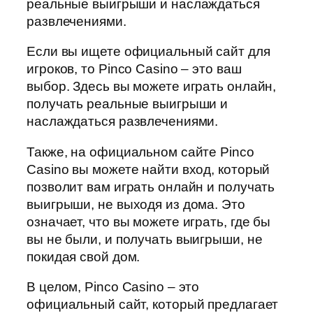
реальные выигрыши и наслаждаться
развлечениями.
Если вы ищете официальный сайт для
игроков, то Pinco Casino – это ваш
выбор. Здесь вы можете играть онлайн,
получать реальные выигрыши и
наслаждаться развлечениями.
Также, на официальном сайте Pinco
Casino вы можете найти вход, который
позволит вам играть онлайн и получать
выигрыши, не выходя из дома. Это
означает, что вы можете играть, где бы
вы не были, и получать выигрыши, не
покидая свой дом.
В целом, Pinco Casino – это
официальный сайт, который предлагает