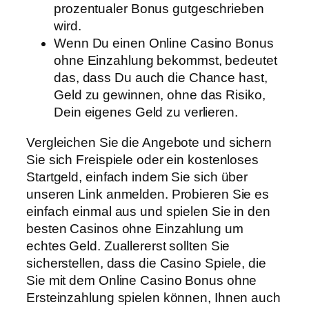
prozentualer Bonus gutgeschrieben
wird.
Wenn Du einen Online Casino Bonus
ohne Einzahlung bekommst, bedeutet
das, dass Du auch die Chance hast,
Geld zu gewinnen, ohne das Risiko,
Dein eigenes Geld zu verlieren.
Vergleichen Sie die Angebote und sichern
Sie sich Freispiele oder ein kostenloses
Startgeld, einfach indem Sie sich über
unseren Link anmelden. Probieren Sie es
einfach einmal aus und spielen Sie in den
besten Casinos ohne Einzahlung um
echtes Geld. Zuallererst sollten Sie
sicherstellen, dass die Casino Spiele, die
Sie mit dem Online Casino Bonus ohne
Ersteinzahlung spielen können, Ihnen auch