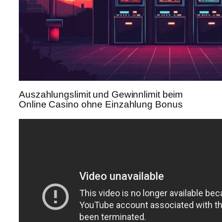
Auszahlungslimit und Gewinnlimit beim
Online Casino ohne Einzahlung Bonus