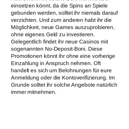
einsetzen könnt, da die Spins an Spiele
gebunden werden, solltet ihr niemals darauf
verzichten. Und zum anderen habt ihr die
Möglichkeit, neue Games auszuprobieren,
ohne eigenes Geld zu investieren.
Gelegentlich findet ihr neue Casinos mit
sogenannten No-Deposit-Boni. Diese
Promotionen könnt ihr ohne eine vorherige
Einzahlung in Anspruch nehmen. Oft
handelt es sich um Belohnungen für eure
Anmeldung oder die Kontoverifizierung. Im
Grunde solltet ihr solche Angebote natürlich
immer mitnehmen.