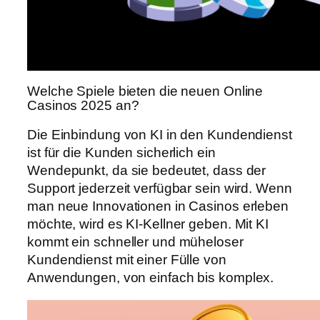
Welche Spiele bieten die neuen Online
Casinos 2025 an?
Die Einbindung von KI in den Kundendienst
ist für die Kunden sicherlich ein
Wendepunkt, da sie bedeutet, dass der
Support jederzeit verfügbar sein wird. Wenn
man neue Innovationen in Casinos erleben
möchte, wird es KI-Kellner geben. Mit KI
kommt ein schneller und müheloser
Kundendienst mit einer Fülle von
Anwendungen, von einfach bis komplex.