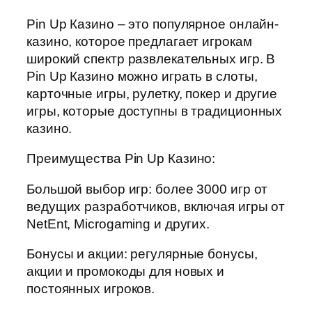
Pin Up Казино – это популярное онлайн-
казино, которое предлагает игрокам
широкий спектр развлекательных игр. В
Pin Up Казино можно играть в слоты,
карточные игры, рулетку, покер и другие
игры, которые доступны в традиционных
казино.
Преимущества Pin Up Казино:
Большой выбор игр: более 3000 игр от
ведущих разработчиков, включая игры от
NetEnt, Microgaming и других.
Бонусы и акции: регулярные бонусы,
акции и промокоды для новых и
постоянных игроков.