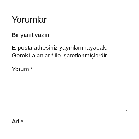
Yorumlar
Bir yanıt yazın
E-posta adresiniz yayınlanmayacak.
Gerekli alanlar
*
ile işaretlenmişlerdir
Yorum
*
Ad
*