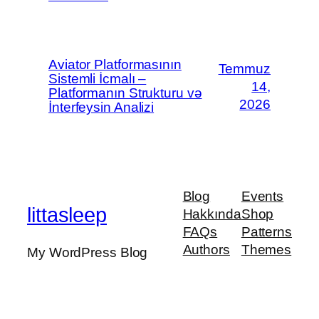
Aviator Platformasının
Temmuz
Sistemli İcmalı –
14,
Platformanın Strukturu və
2026
İnterfeysin Analizi
Blog
Events
littasleep
Hakkında
Shop
FAQs
Patterns
Authors
Themes
My WordPress Blog