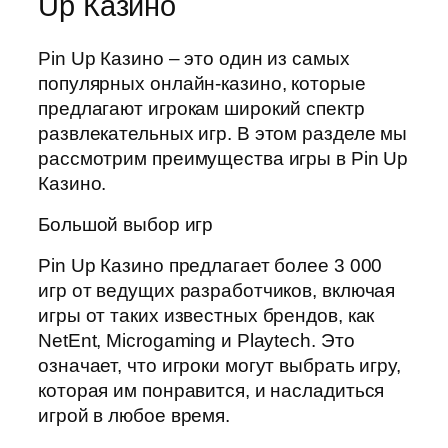
Up Казино
Pin Up Казино – это один из самых
популярных онлайн-казино, которые
предлагают игрокам широкий спектр
развлекательных игр. В этом разделе мы
рассмотрим преимущества игры в Pin Up
Казино.
Большой выбор игр
Pin Up Казино предлагает более 3 000
игр от ведущих разработчиков, включая
игры от таких известных брендов, как
NetEnt, Microgaming и Playtech. Это
означает, что игроки могут выбрать игру,
которая им понравится, и насладиться
игрой в любое время.