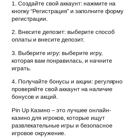
1. Создайте свой аккаунт: нажмите на
кнопку “Регистрация” и заполните форму
регистрации.
2. Внесите депозит: выберите способ
оплаты и внесите депозит.
3. Выберите игру: выберите игру,
которая вам понравилась, и начните
играть.
4. Получайте бонусы и акции: регулярно
проверяйте свой аккаунт на наличие
бонусов и акций.
Pin Up Казино – это лучшее онлайн-
казино для игроков, которые ищут
развлекательные игры и безопасное
игровое окружение.