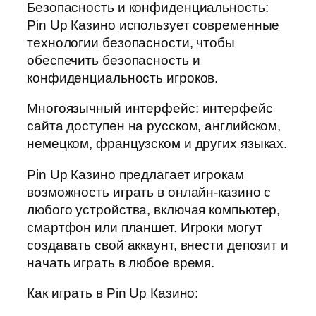
Безопасность и конфиденциальность:
Pin Up Казино использует современные
технологии безопасности, чтобы
обеспечить безопасность и
конфиденциальность игроков.
Многоязычный интерфейс: интерфейс
сайта доступен на русском, английском,
немецком, французском и других языках.
Pin Up Казино предлагает игрокам
возможность играть в онлайн-казино с
любого устройства, включая компьютер,
смартфон или планшет. Игроки могут
создавать свой аккаунт, внести депозит и
начать играть в любое время.
Как играть в Pin Up Казино: