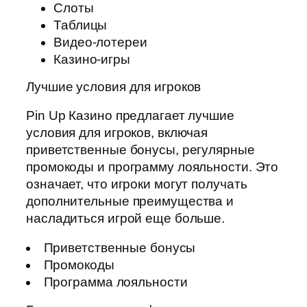
Слоты
Таблицы
Видео-лотереи
Казино-игры
Лучшие условия для игроков
Pin Up Казино предлагает лучшие
условия для игроков, включая
приветственные бонусы, регулярные
промокоды и программу лояльности. Это
означает, что игроки могут получать
дополнительные преимущества и
насладиться игрой еще больше.
Приветственные бонусы
Промокоды
Программа лояльности