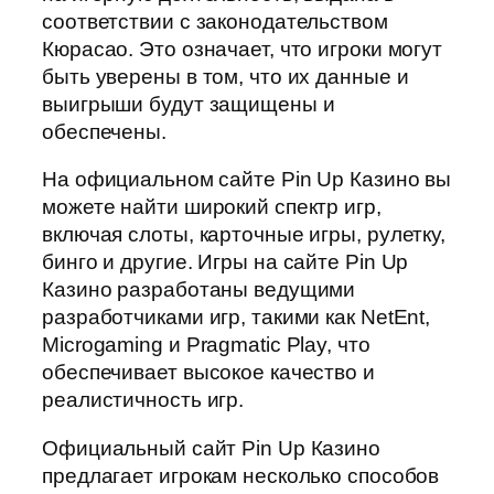
соответствии с законодательством
Кюрасао. Это означает, что игроки могут
быть уверены в том, что их данные и
выигрыши будут защищены и
обеспечены.
На официальном сайте Pin Up Казино вы
можете найти широкий спектр игр,
включая слоты, карточные игры, рулетку,
бинго и другие. Игры на сайте Pin Up
Казино разработаны ведущими
разработчиками игр, такими как NetEnt,
Microgaming и Pragmatic Play, что
обеспечивает высокое качество и
реалистичность игр.
Официальный сайт Pin Up Казино
предлагает игрокам несколько способов