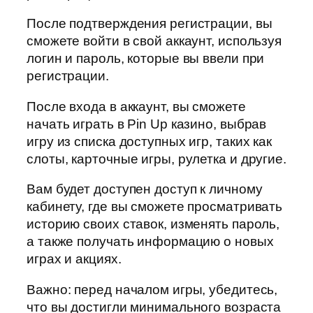
После подтверждения регистрации, вы
сможете войти в свой аккаунт, используя
логин и пароль, которые вы ввели при
регистрации.
После входа в аккаунт, вы сможете
начать играть в Pin Up казино, выбрав
игру из списка доступных игр, таких как
слоты, карточные игры, рулетка и другие.
Вам будет доступен доступ к личному
кабинету, где вы сможете просматривать
историю своих ставок, изменять пароль,
а также получать информацию о новых
играх и акциях.
Важно: перед началом игры, убедитесь,
что вы достигли минимального возраста