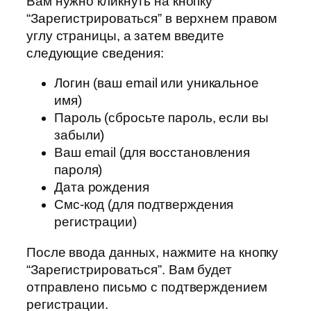
Вам нужно кликнуть на кнопку
“Зарегистрироваться” в верхнем правом
углу страницы, а затем введите
следующие сведения:
Логин (ваш email или уникальное
имя)
Пароль (сбросьте пароль, если вы
забыли)
Ваш email (для восстановления
пароля)
Дата рождения
Смс-код (для подтверждения
регистрации)
После ввода данных, нажмите на кнопку
“Зарегистрироваться”. Вам будет
отправлено письмо с подтверждением
регистрации.