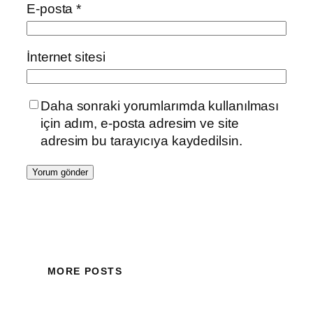
E-posta
*
İnternet sitesi
Daha sonraki yorumlarımda kullanılması
için adım, e-posta adresim ve site
adresim bu tarayıcıya kaydedilsin.
MORE POSTS