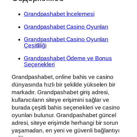
Grandpashabet İncelemesi
Grandpashabet Casino Oyunları
Grandpashabet Casino Oyunları
Çeşitliliği
Grandpashabet Ödeme ve Bonus
Seçenekleri
Grandpashabet, online bahis ve casino
dünyasında hızlı bir şekilde yükselen bir
markadır. Grandpashabet giriş adresi,
kullanıcıların siteye erişimini sağlar ve
burada çeşitli bahis seçenekleri ve casino
oyunları bulunur. Grandpashabet güncel
adresi, siteye erişimde herhangi bir sorun
yaşamadan, en yeni ve güvenli bağlantıyı