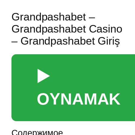
Grandpashabet –
Grandpashabet Casino
– Grandpashabet Giriş
▶️
OYNAMAK
Содержимое