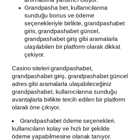
Grandpasha bet, kullanıcılarına
sunduğu bonus ve ödeme
seçenekleriyle birlikte, grandpashabet
giris, grandpashabet güncel,
grandpashabet giriş gibi aramalarla
ulaşılabilen bir platform olarak dikkat
çekiyor.
Casino siteleri grandpashabet,
grandpashabet giriş, grandpashabet güncel
adres gibi aramalarla ulaşabileceğiniz
grandpashabet, kullanıcılarına sunduğu
avantajlarla birlikte tercih edilen bir platform
olarak öne çıkıyor.
Grandpashabet ödeme seçenekleri,
kullanıcıların kolay ve hızlı bir şekilde
ödeme yapabilmesine olanak tanıyor.