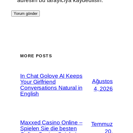
adresim bu tarayıcıya kaydedilsin.
MORE POSTS
In Chat Golove AI Keeps
Ağustos
Your Girlfriend
Conversations Natural in
4, 2026
English
Maxxed Casino Online –
Temmuz
Spielen Sie die besten
20,